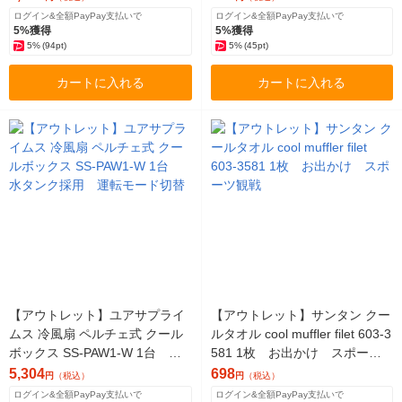
ル
ログイン&全額PayPay支払いで
ログイン&全額PayPay支払いで
5%獲得
5%獲得
5%
(94pt)
5%
(45pt)
カートに入れる
カートに入れる
【アウトレット】ユアサプライ
【アウトレット】サンタン クー
ムス 冷風扇 ペルチェ式 クール
ルタオル cool muffler filet 603-3
ボックス SS-PAW1-W 1台 水
581 1枚 お出かけ スポーツ
タンク採用 運転モード切替
観戦
5,304
698
円
（税込）
円
（税込）
ログイン&全額PayPay支払いで
ログイン&全額PayPay支払いで