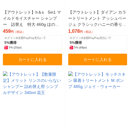
【アウトレット】h＆s 5in1 マ
【アウトレット】ダイアン カラ
イルドモイスチャー シャンプ
ートリートメント アッシュベー
ー 詰替え 特大 460g ほのか
ジュ クラシックハニーの香り 1
なフローラルブリーズの香り
50g ネイチャーラボ
459
1,078
円
（税込）
円
（税込）
ログイン&全額PayPay支払いで
ログイン&全額PayPay支払いで
5%獲得
5%獲得
5%
(20pt)
5%
(48pt)
カートに入れる
カートに入れる