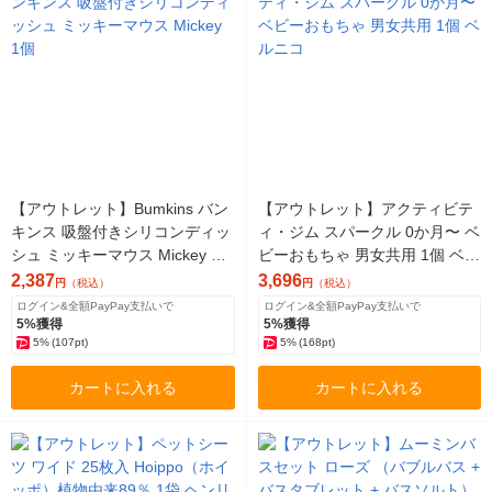
【アウトレット】Bumkins バン
【アウトレット】アクティビテ
キンス 吸盤付きシリコンディッ
ィ・ジム スパークル 0か月〜 ベ
シュ ミッキーマウス Mickey 1
ビーおもちゃ 男女共用 1個 ベル
個
ニコ
2,387
3,696
円
（税込）
円
（税込）
ログイン&全額PayPay支払いで
ログイン&全額PayPay支払いで
5%獲得
5%獲得
5%
(107pt)
5%
(168pt)
カートに入れる
カートに入れる