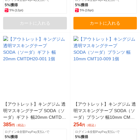
5%獲得
5%獲得
5%
(12pt)
5%
(16pt)
カートに入れる
カートに入れる
【アウトレット】キングジム 透
【アウトレット】キングジム 透
明マスキングテープ SODA（ソ
明マスキングテープ SODA（ソ
ーダ）ギフト 幅20mm CMTDH
ーダ）プランツ 幅10mm CMT1
20-001 1個
0-009 1個
385
254
円
（税込）
円
（税込）
ログイン&全額PayPay支払いで
ログイン&全額PayPay支払いで
5%獲得
5%獲得