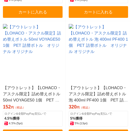
カートに入れる
カートに入れる
【アウトレット】【LOHACO・
【アウトレット】【LOHACO・
アスクル限定】詰め替えボトル
アスクル限定】詰め替えボトル
50ml VOYAGE50 1個 PET 詰
泡 400ml PF400 1個 PET 詰替
替ボトル オリジナル オリジナ
ボトル オリジナル オリジナル
152
320
円
（税込）
円
（税込）
ル
ログイン&全額PayPay支払いで
ログイン&全額PayPay支払いで
4.5%獲得
5%獲得
4.5%
(5pt)
5%
(13pt)