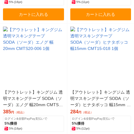
5%
(16pt)
5%
(11pt)
カートに入れる
カートに入れる
【アウトレット】キングジム 透
【アウトレット】キングジム 透
明マスキングテープ SODA（ソ
明マスキングテープ SODA（ソ
ーダ）エノグ 幅20mm CMTS20
ーダ）ヒナタボッコ 幅15mm C
-006 1個
MT15-018 1個
385
284
円
（税込）
円
（税込）
ログイン&全額PayPay支払いで
ログイン&全額PayPay支払いで
5%獲得
5%獲得
5%
(16pt)
5%
(12pt)