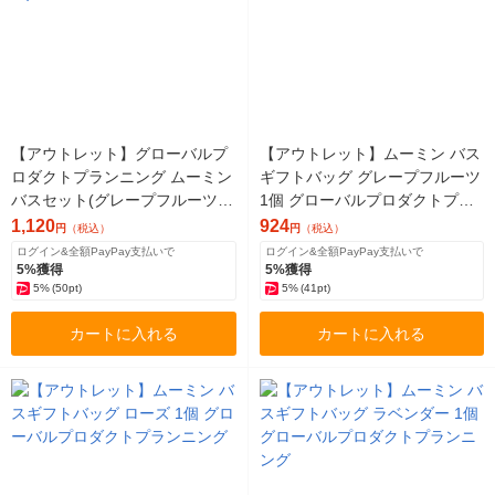
【アウトレット】グローバルプ
【アウトレット】ムーミン バス
ロダクトプランニング ムーミン
ギフトバッグ グレープフルーツ
バスセット(グレープフルーツ)
1個 グローバルプロダクトプラ
9767003 1個
ンニング
1,120
924
円
（税込）
円
（税込）
ログイン&全額PayPay支払いで
ログイン&全額PayPay支払いで
5%獲得
5%獲得
5%
(50pt)
5%
(41pt)
カートに入れる
カートに入れる