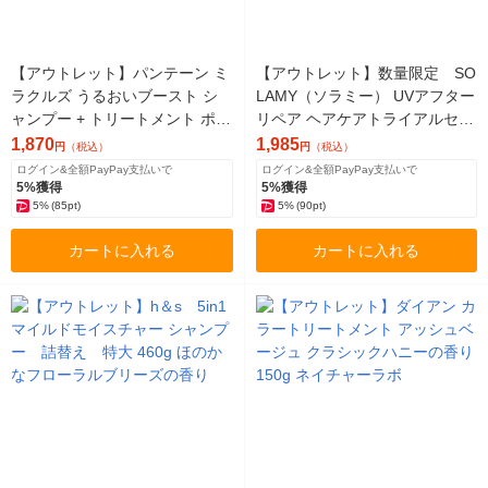
【アウトレット】パンテーン ミ
【アウトレット】数量限定 SO
ラクルズ うるおいブースト シ
LAMY（ソラミー） UVアフター
ャンプー + トリートメント ポン
リペア ヘアケアトライアルセッ
プセット 各440g
ト（ヘアオイル付き） 800ml I-
1,870
1,985
円
（税込）
円
（税込）
ne
ログイン&全額PayPay支払いで
ログイン&全額PayPay支払いで
5%獲得
5%獲得
5%
(85pt)
5%
(90pt)
カートに入れる
カートに入れる