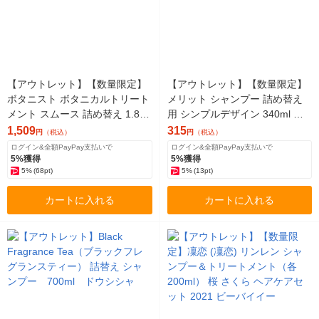
【アウトレット】【数量限定】
【アウトレット】【数量限定】
ボタニスト ボタニカルトリート
メリット シャンプー 詰め替え
メント スムース 詰め替え 1.8倍
用 シンプルデザイン 340ml 花
増量 720g I-ne
王
1,509
315
円
（税込）
円
（税込）
ログイン&全額PayPay支払いで
ログイン&全額PayPay支払いで
5%獲得
5%獲得
5%
(68pt)
5%
(13pt)
カートに入れる
カートに入れる