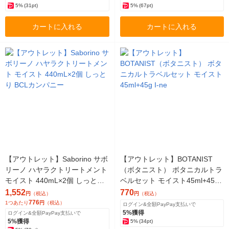
5%
(31pt)
5%
(67pt)
カートに入れる
カートに入れる
【アウトレット】Saborino サボ
【アウトレット】BOTANIST
リーノ ハヤラクトリートメント
（ボタニスト） ボタニカルトラ
モイスト 440mL×2個 しっとり
ベルセット モイスト45ml+45g I
BCLカンパニー
-ne
1,552
770
円
（税込）
円
（税込）
776
1つあたり
円
（税込）
ログイン&全額PayPay支払いで
5%獲得
ログイン&全額PayPay支払いで
5%獲得
5%
(34pt)