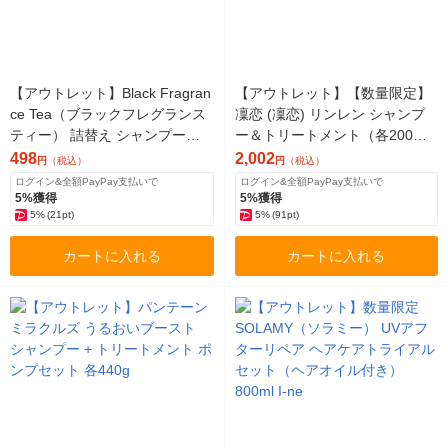
【アウトレット】Black Fragran
【アウトレット】【数量限定】
ce Tea（ブラックフレグランス
凜恋 (凜恋) リンレン シャンプ
ティー） 詰替え シャンプー 7
ー＆トリートメント（各200m
00ml ドウシシャ
l） 桜 さくら ヘアケアセット 20
498
2,002
円
（税込）
円
（税込）
21 ビーバイイー
ログイン&全額PayPay支払いで
ログイン&全額PayPay支払いで
5%獲得
5%獲得
5%
(21pt)
5%
(91pt)
カートに入れる
カートに入れる