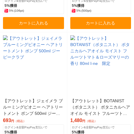
ログイン&全額PayPay支払いで
ログイン&全額PayPay支払いで
5%獲得
5%獲得
5%
(106pt)
5%
(500pt)
カートに入れる
カートに入れる
【アウトレット】ジェイメラ ブ
【アウトレット】BOTANIST
ルーミングピオニー ヘアトリー
（ボタニスト） ボタニカルヘア
トメント ポンプ 500ml ジーピ
オイル モイスト フルーツトマ
ークラブ
ト＆ローズマリーの香り 80ml I-
693
1,480
円
（税込）
円
（税込）
ne 限定
ログイン&全額PayPay支払いで
ログイン&全額PayPay支払いで
5%獲得
5%獲得