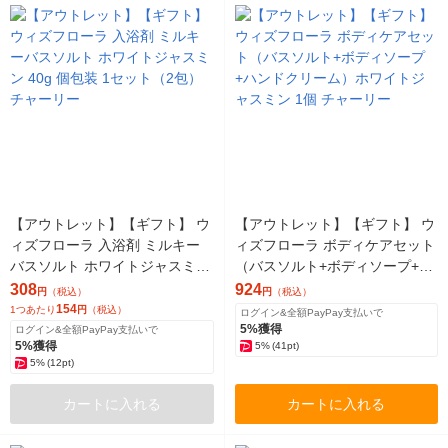
【アウトレット】【ギフト】 ウ
【アウトレット】【ギフト】 ウ
ィズフローラ 入浴剤 ミルキー
ィズフローラ ボディケアセット
バスソルト ホワイトジャスミン
（バスソルト+ボディソープ+ハ
40g 個包装 1セット（2包）チャ
ンドクリーム）ホワイトジャス
308
924
円
（税込）
円
（税込）
ーリー
ミン 1個 チャーリー
154
1つあたり
円
（税込）
ログイン&全額PayPay支払いで
5%獲得
ログイン&全額PayPay支払いで
5%獲得
5%
(41pt)
5%
(12pt)
カートに入れる
カートに入れる