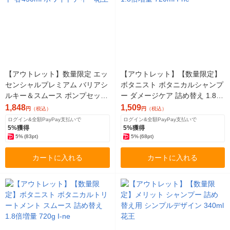
【アウトレット】数量限定 エッ
【アウトレット】【数量限定】
センシャルプレミアム バリアシ
ボタニスト ボタニカルシャンプ
ルキー＆スムース ポンプセット
ー ダメージケア 詰め替え 1.8倍
各450ml ホワイトティー花王
増量 720ml I-ne
1,848
1,509
円
（税込）
円
（税込）
ログイン&全額PayPay支払いで
ログイン&全額PayPay支払いで
5%獲得
5%獲得
5%
(83pt)
5%
(68pt)
カートに入れる
カートに入れる