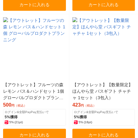
カートに入れる
カートに入れる
【アウトレット】フルーツの森
【アウトレット】【数量限定】
レモン バス＆ハンドセット 1個
ほんやら堂 バスギフト チャチ
グローバルプロダクトプランニ
ャ 1セット（3包入）
ング
500
423
円
（税込）
円
（税込）
ログイン&全額PayPay支払いで
ログイン&全額PayPay支払いで
5%獲得
5%獲得
5%
(21pt)
5%
(18pt)
カートに入れる
カートに入れる