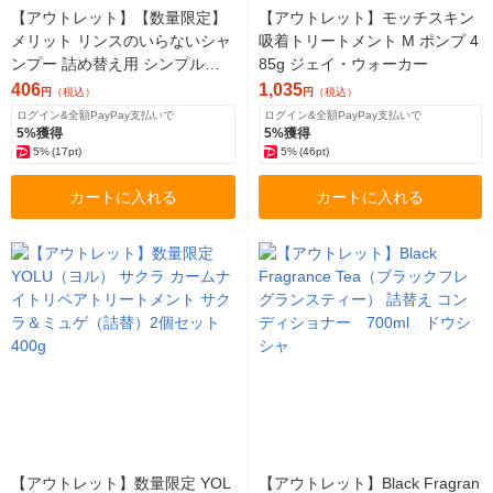
【アウトレット】【数量限定】
【アウトレット】モッチスキン
メリット リンスのいらないシャ
吸着トリートメント M ポンプ 4
ンプー 詰め替え用 シンプルデ
85g ジェイ・ウォーカー
ザイン 340ml 花王
406
1,035
円
（税込）
円
（税込）
ログイン&全額PayPay支払いで
ログイン&全額PayPay支払いで
5%獲得
5%獲得
5%
(17pt)
5%
(46pt)
カートに入れる
カートに入れる
【アウトレット】数量限定 YOL
【アウトレット】Black Fragran