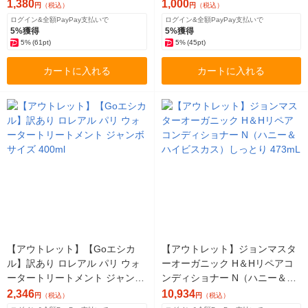
+480g オイルマスク1包付
1,380
1,000
円
（税込）
円
（税込）
ログイン&全額PayPay支払いで
ログイン&全額PayPay支払いで
5%獲得
5%獲得
5%
(61pt)
5%
(45pt)
カートに入れる
カートに入れる
【アウトレット】【Goエシカ
【アウトレット】ジョンマスタ
ル】訳あり ロレアル パリ ウォ
ーオーガニック H＆Hリペアコ
ータートリートメント ジャンボ
ンディショナー N（ハニー＆ハ
サイズ 400ml
イビスカス）しっとり 473mL
2,346
10,934
円
（税込）
円
（税込）