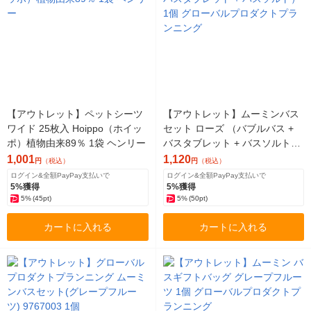
【アウトレット】ペットシーツ
【アウトレット】ムーミンバス
ワイド 25枚入 Hoippo（ホイッ
セット ローズ （バブルバス +
ポ）植物由来89％ 1袋 ヘンリー
バスタブレット + バスソルト）
1個 グローバルプロダクトプラ
1,001
1,120
円
（税込）
円
（税込）
ンニング
ログイン&全額PayPay支払いで
ログイン&全額PayPay支払いで
5%獲得
5%獲得
5%
(45pt)
5%
(50pt)
カートに入れる
カートに入れる