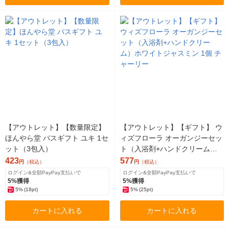
【アウトレット】【数量限定】
【アウトレット】【ギフト】 ウ
ほんやら堂 バスギフト ユキ 1セ
ィズフローラ オーガンジーセッ
ット（3包入）
ト（入浴剤+ハンドクリーム）
ホワイトジャスミン 1個 チャー
423
577
円
（税込）
円
（税込）
リー
ログイン&全額PayPay支払いで
ログイン&全額PayPay支払いで
5%獲得
5%獲得
5%
(18pt)
5%
(25pt)
カートに入れる
カートに入れる