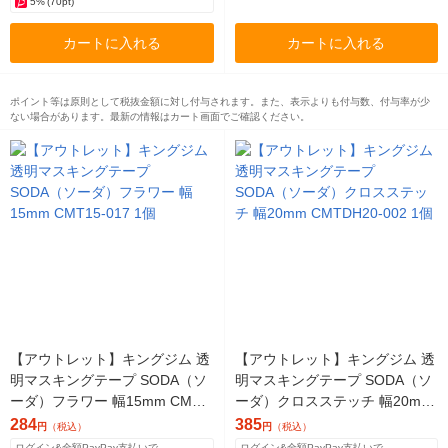
5%
(70pt)
カートに入れる
カートに入れる
ポイント等は原則として税抜金額に対し付与されます。また、表示よりも付与数、付与率が少
ない場合があります。最新の情報はカート画面でご確認ください。
【アウトレット】キングジム 透
【アウトレット】キングジム 透
明マスキングテープ SODA（ソ
明マスキングテープ SODA（ソ
ーダ）フラワー 幅15mm CMT1
ーダ）クロスステッチ 幅20mm
5-017 1個
CMTDH20-002 1個
284
385
円
（税込）
円
（税込）
ログイン&全額PayPay支払いで
ログイン&全額PayPay支払いで