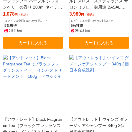
ーシャンプー パープル シフォ
ル】メロスコスメティックス サ
ンベリーの香り 200ml ネイチャ
ロン（プロ）御用達 BASAL バ
ーラボ
サル ギフトボックス ヘッドス
1,078
3,980
円
（税込）
円
（税込）
パ 4点セット
ログイン&全額PayPay支払いで
ログイン&全額PayPay支払いで
5%獲得
5%獲得
5%
(48pt)
5%
(181pt)
カートに入れる
カートに入れる
【アウトレット】Black Fragran
【アウトレット】ウインズ ダメ
ce Tea（ブラックフレグランス
ージケアシャンプー 340g 3個
ティー） インバストリートメン
日本合成洗剤