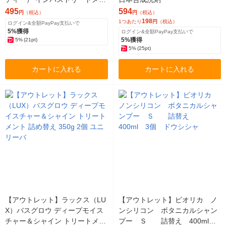
ト 180g ドウシシャ
495
594
円
（税込）
円
（税込）
198
1つあたり
円
（税込）
ログイン&全額PayPay支払いで
5%獲得
ログイン&全額PayPay支払いで
5%獲得
5%
(21pt)
5%
(25pt)
カートに入れる
カートに入れる
【アウトレット】ラックス（LU
【アウトレット】ビオリカ ノ
X）バスグロウ ディープモイス
ンシリコン ボタニカルシャン
チャー＆シャイン トリートメン
プー Ｓ 詰替え 400ml 3