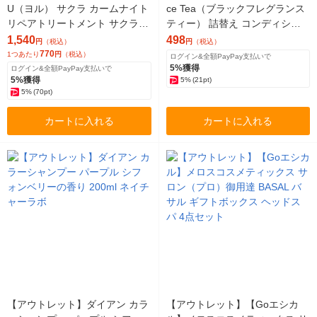
U（ヨル） サクラ カームナイト
ce Tea（ブラックフレグランス
リペアトリートメント サクラ＆
ティー） 詰替え コンディショ
ミュゲ（詰替）2個セット 400g
ナー 700ml ドウシシャ
1,540
498
円
（税込）
円
（税込）
770
1つあたり
円
（税込）
ログイン&全額PayPay支払いで
5%獲得
ログイン&全額PayPay支払いで
5%獲得
5%
(21pt)
5%
(70pt)
カートに入れる
カートに入れる
【アウトレット】ダイアン カラ
【アウトレット】【Goエシカ