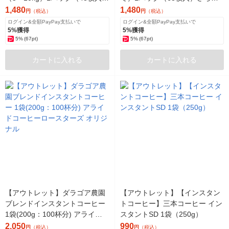
肌へのいちばん スーパージャン
らケア スーパージャンボ P＆G
1,480
1,480
円
（税込）
円
（税込）
ボ P＆G
ログイン&全額PayPay支払いで
ログイン&全額PayPay支払いで
5%獲得
5%獲得
5%
(67pt)
5%
(67pt)
カートに入れる
カートに入れる
【アウトレット】ダラゴア農園
【アウトレット】【インスタン
ブレンドインスタントコーヒー
トコーヒー】三本コーヒー イン
1袋(200g：100杯分) アライド
スタントSD 1袋（250g）
コーヒーロースターズ オリジナ
2,050
990
円
（税込）
円
（税込）