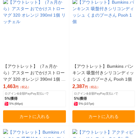
【アウトレット】（7ヵ月か
【アウトレット】Bumkins バン
ら）アスター おでかけストロー
キンス 吸盤付きシリコンディッ
マグ 320 オレンジ 390ml 1個 リ
シュ くまのプーさん Pooh 1個
ッチェル
1,463
2,387
円
（税込）
円
（税込）
ログイン&全額PayPay支払いで
ログイン&全額PayPay支払いで
5%獲得
5%獲得
5%
(66pt)
5%
(107pt)
カートに入れる
カートに入れる