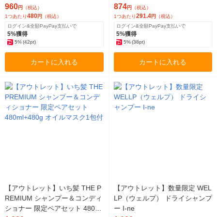
ト 詰め替え 350g 2個 ユニリー
個 ドウシシャ
960
874
円
（税込）
円
（税込）
バ
480
291.4
1つあたり
円
（税込）
1つあたり
円
（税込）
ログイン&全額PayPay支払いで
ログイン&全額PayPay支払いで
5%獲得
5%獲得
5%
(42pt)
5%
(38pt)
カートに入れる
カートに入れる
【アウトレット】いち髪 THE P
【アウトレット】数量限定 WEL
REMIUM シャンプー＆コンディ
LP（ウェルプ） ドライシャンプ
ショナー 限定ペアセット 480ml
ー I-ne