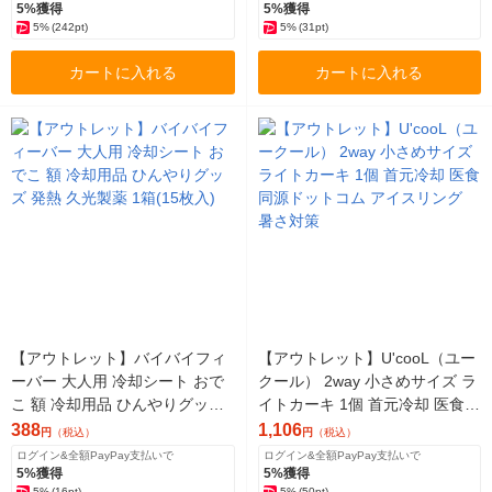
5%獲得
5%獲得
5%
(242pt)
5%
(31pt)
カートに入れる
カートに入れる
【アウトレット】バイバイフィ
【アウトレット】U'cooL（ユー
ーバー 大人用 冷却シート おで
クール） 2way 小さめサイズ ラ
こ 額 冷却用品 ひんやりグッズ
イトカーキ 1個 首元冷却 医食同
発熱 久光製薬 1箱(15枚入)
源ドットコム アイスリング 暑
388
1,106
円
（税込）
円
（税込）
さ対策
ログイン&全額PayPay支払いで
ログイン&全額PayPay支払いで
5%獲得
5%獲得
5%
(16pt)
5%
(50pt)