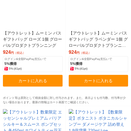
【アウトレット】ムーミン バス
【アウトレット】ムーミン バス
ギフトバッグ ローズ 1個 グロー
ギフトバッグ ラベンダー 1個 グ
バルプロダクトプランニング
ローバルプロダクトプランニン
グ
924
924
円
（税込）
円
（税込）
ログイン&全額PayPay支払いで
ログイン&全額PayPay支払いで
5%獲得
5%獲得
5%
(41pt)
5%
(41pt)
カートに入れる
カートに入れる
ポイント等は原則として税抜金額に対し付与されます。また、表示よりも付与数、付与率が少
ない場合があります。最新の情報はカート画面でご確認ください。