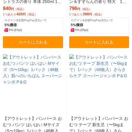
シトラスの香り 本体 250ml 1セ
ン＆すずらんの香り 特大 1セ
ット（2個）花王【泡タイプ】
ット（1個×2） 柔軟剤 P＆Gジ
840
796
円
（税込）
円
（税込）
弱酸性
ャパン合同会社
420
398
1つあたり
円
（税込）
1つあたり
円
（税込）
ログイン&全額PayPay支払いで
ログイン&全額PayPay支払いで
5%獲得
5%獲得
5%
(37pt)
5%
(35pt)
カートに入れる
カートに入れる
【アウトレット】パンパース お
【アウトレット】パンパース お
むつ パンツ はいはい Mサイズ
むつ テープ 新生児（〜5kgま
（5〜10kg）1パック（48枚入）
で）1パック（68枚入）さらさ