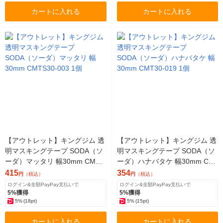
カートに入れる
カートに入れる
【アウトレット】キングジム 透
【アウトレット】キングジム 透
明マスキングテープ SODA（ソ
明マスキングテープ SODA（ソ
ーダ）マッタリ 幅30mm CMTS
ーダ）ハナバタケ 幅30mm CM
30-003 1個
T30-019 1個
415
354
円
（税込）
円
（税込）
ログイン&全額PayPay支払いで
ログイン&全額PayPay支払いで
5%獲得
5%獲得
5%
(18pt)
5%
(15pt)
カートに入れる
カートに入れる