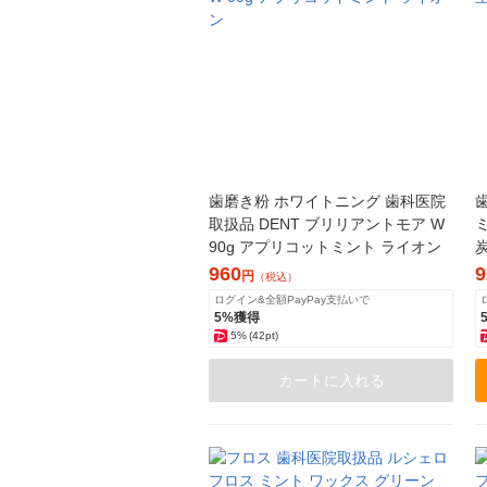
歯磨き粉 ホワイトニング 歯科医院
取扱品 DENT ブリリアントモア W
90g アプリコットミント ライオン
960
9
円
（税込）
ログイン&全額PayPay支払いで
5%獲得
5%
(42pt)
カートに入れる