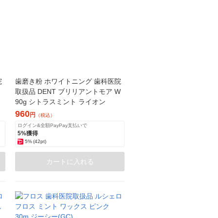
院
歯磨き粉 ホワイトニング 歯科医院
取扱品 DENT ブリリアントモア W
90g シトラスミント ライオン
960
円
（税込）
ログイン&全額PayPay支払いで
5%獲得
5%
(42pt)
カートに入れる