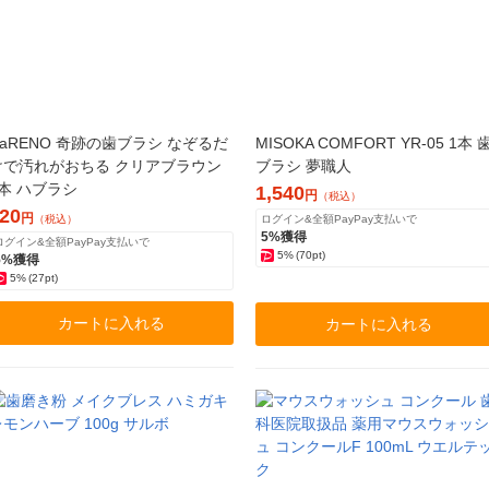
HaRENO 奇跡の歯ブラシ なぞるだ
MISOKA COMFORT YR-05 1本 
けで汚れがおちる クリアブラウン
ブラシ 夢職人
1本 ハブラシ
1,540
円
（税込）
20
円
（税込）
ログイン&全額PayPay支払いで
5%獲得
ログイン&全額PayPay支払いで
5%
(70pt)
5%獲得
5%
(27pt)
カートに入れる
カートに入れる