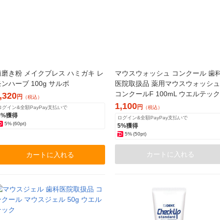
歯磨き粉 メイクブレス ハミガキ レ
マウスウォッシュ コンクール 歯
ンハーブ 100g サルボ
医院取扱品 薬用マウスウォッシュ
コンクールF 100mL ウエルテック
,320
円
（税込）
1,100
円
ログイン&全額PayPay支払いで
（税込）
5%獲得
ログイン&全額PayPay支払いで
5%
(60pt)
5%獲得
5%
(50pt)
カートに入れる
カートに入れる