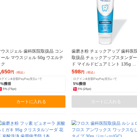
マウスジェル 歯科医院取扱品 コン
歯磨き粉 チェックアップ 歯科医
クール マウスジェル 50g ウエルテ
取扱品 チェックアップスタンダー
ック
ド マイルドピュアミント 135g ラ
イオン
,650
598
円
円
（税込）
（税込）
ログイン&全額PayPay支払いで
ログイン&全額PayPay支払いで
5%獲得
5%獲得
5%
(75pt)
5%
(26pt)
カートに入れる
カートに入れる