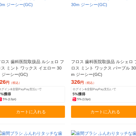
フロス 歯科医院取扱品 ルシェロ フ
フロス 歯科医院取扱品 ルシェロ 
ロス ミント ワックス イエロー 30
ロス ミント ワックス パープル 30
 ジーシー(GC)
m ジーシー(GC)
26
326
円
円
（税込）
（税込）
ログイン&全額PayPay支払いで
ログイン&全額PayPay支払いで
5%獲得
5%獲得
5%
(13pt)
5%
(13pt)
カートに入れる
カートに入れる