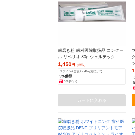
歯磨き粉 歯科医院取扱品 コンクー
ル リペリオ 80g ウェルテック
1,450
円
（税込）
1
ログイン&全額PayPay支払いで
5%獲得
5%
(66pt)
カートに入れる