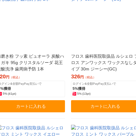
歯磨き粉 フッ素 ピュオーラ 炭酸ハ
フロス 歯科医院取扱品 ルシェロ 
ミガキ 95g クリスタルソーダ 花王
ロス アンワックス ワックスなし
炭酸洗浄 歯周病予防 1本
イプ 30m ジーシー(GC)
20
326
円
円
（税込）
（税込）
ログイン&全額PayPay支払いで
ログイン&全額PayPay支払いで
5%獲得
5%獲得
5%
(41pt)
5%
(13pt)
カートに入れる
カートに入れる