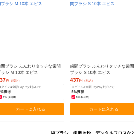
歯間ブラシ ふんわりタッチな歯間
歯間ブラシ ふんわりタッチな歯間
ラシ M 10本 エビス
ブラシ S 10本 エビス
37
437
円
円
（税込）
（税込）
ログイン&全額PayPay支払いで
ログイン&全額PayPay支払いで
5%獲得
5%獲得
5%
(18pt)
5%
(18pt)
カートに入れる
カートに入れる
歯ブラシ、歯磨き粉、デンタルフロスな