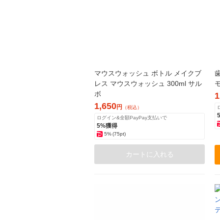
マウスウォッシュ ボトル メイクブ
レス マウスウォッシュ 300ml サル
モ
ボ
1
1,650
円
（税込）
ログイン&全額PayPay支払いで
5%獲得
5%
(75pt)
カートに入れる