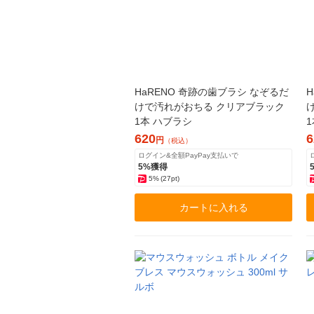
HaRENO 奇跡の歯ブラシ なぞるだ
けで汚れがおちる クリアブラック
1本 ハブラシ
620
6
円
（税込）
ログイン&全額PayPay支払いで
5%獲得
5%
(27pt)
カートに入れる