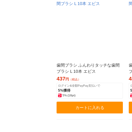
歯間ブラシ ふんわりタッチな歯間
ブラシ L 10本 エビス
ブ
437
4
円
（税込）
ログイン&全額PayPay支払いで
5%獲得
5%
(18pt)
カートに入れる