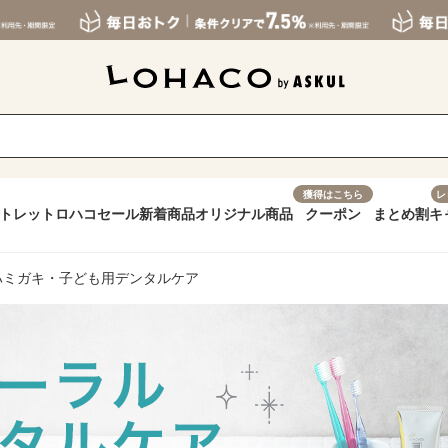
獲得はこちら
レ
トレット
ロハコセール
新着商品
オリジナル商品
クーポン
まとめ割
キ
ハミガキ・子ども用デンタルケア