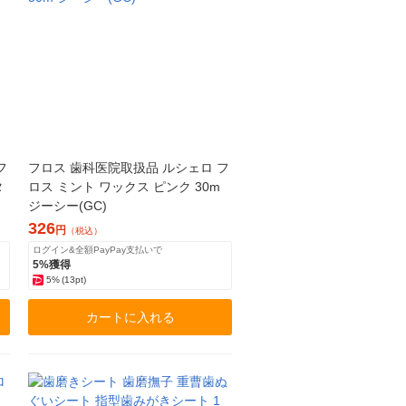
フ
フロス 歯科医院取扱品 ルシェロ フ
タ
ロス ミント ワックス ピンク 30m
ジーシー(GC)
326
円
（税込）
ログイン&全額PayPay支払いで
5%獲得
5%
(13pt)
カートに入れる