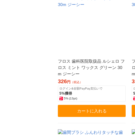
フロス 歯科医院取扱品 ルシェロ フ
ロス ミント ワックス グリーン 30
m ジーシー
m
326
3
円
（税込）
ログイン&全額PayPay支払いで
5%獲得
5%
(13pt)
カートに入れる