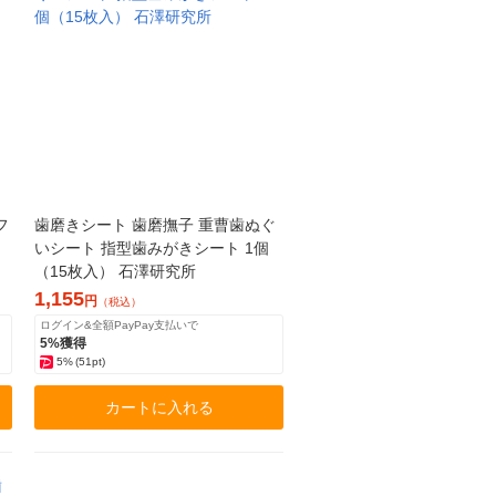
フ
歯磨きシート 歯磨撫子 重曹歯ぬぐ
いシート 指型歯みがきシート 1個
（15枚入） 石澤研究所
1,155
円
（税込）
ログイン&全額PayPay支払いで
5%獲得
5%
(51pt)
カートに入れる