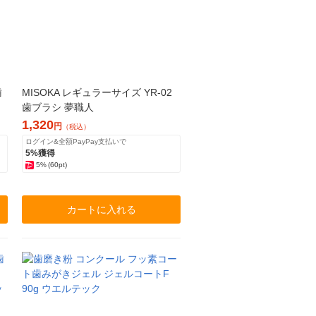
歯
MISOKA レギュラーサイズ YR-02
歯ブラシ 夢職人
1,320
円
（税込）
ログイン&全額PayPay支払いで
5%獲得
5%
(60pt)
カートに入れる