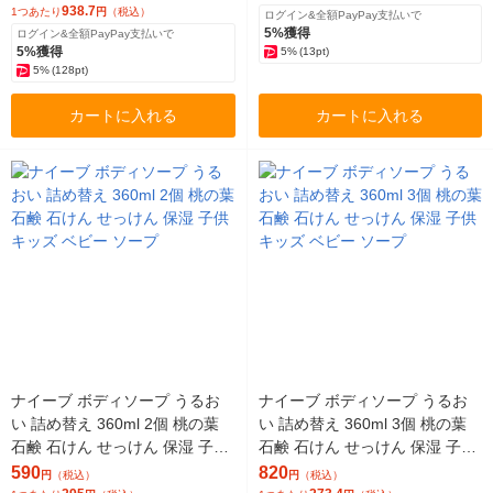
938.7
1つあたり
円
（税込）
ログイン&全額PayPay支払いで
5%獲得
ログイン&全額PayPay支払いで
5%獲得
5%
(13pt)
5%
(128pt)
カートに入れる
カートに入れる
ナイーブ ボディソープ うるお
ナイーブ ボディソープ うるお
い 詰め替え 360ml 2個 桃の葉
い 詰め替え 360ml 3個 桃の葉
石鹸 石けん せっけん 保湿 子供
石鹸 石けん せっけん 保湿 子供
キッズ ベビー ソープ
キッズ ベビー ソープ
590
820
円
（税込）
円
（税込）