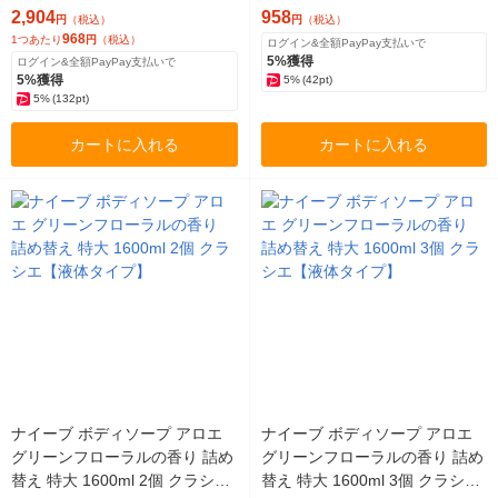
エ【液体タイプ】
ん 保湿 子供 キッズ ベビー ソー
2,904
958
円
（税込）
円
（税込）
プ
968
1つあたり
円
（税込）
ログイン&全額PayPay支払いで
5%獲得
ログイン&全額PayPay支払いで
5%獲得
5%
(42pt)
5%
(132pt)
カートに入れる
カートに入れる
ナイーブ ボディソープ アロエ
ナイーブ ボディソープ アロエ
グリーンフローラルの香り 詰め
グリーンフローラルの香り 詰め
替え 特大 1600ml 2個 クラシエ
替え 特大 1600ml 3個 クラシエ