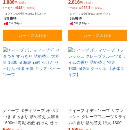
【液体タイプ】
【液体タイプ】
1,886
2,816
円
（税込）
円
（税込）
943
938.7
1つあたり
円
（税込）
1つあたり
円
（税込）
ログイン&全額PayPay支払いで
ログイン&全額PayPay支払いで
5%獲得
5%獲得
5%
(86pt)
5%
(128pt)
カートに入れる
カートに入れる
ナイーブ ボディソープ 汗 ベタ
ナイーブ ボディソープ リフレ
つき すっきり 詰め替え 大容量
ッシュ グレープフルーツ＆ライ
1600ml 海泥 石鹸 石けん せっけ
ムの香り 詰め替え 特大 1600ml
ん 保湿 子供 キッズ ベビー ソー
2個 クラシエ 【液体タイプ】
958
1,886