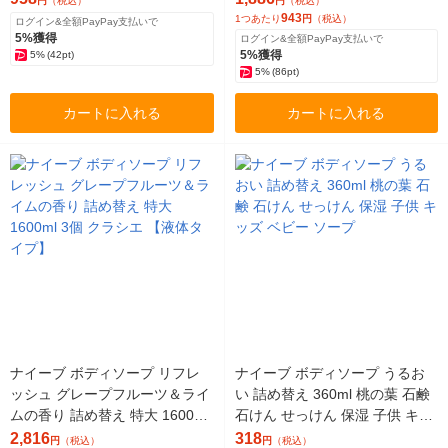
円
（税込）
円
（税込）
プ
943
1つあたり
円
（税込）
ログイン&全額PayPay支払いで
5%獲得
ログイン&全額PayPay支払いで
5%獲得
5%
(42pt)
5%
(86pt)
カートに入れる
カートに入れる
ナイーブ ボディソープ リフレ
ナイーブ ボディソープ うるお
ッシュ グレープフルーツ＆ライ
い 詰め替え 360ml 桃の葉 石鹸
ムの香り 詰め替え 特大 1600ml
石けん せっけん 保湿 子供 キッ
3個 クラシエ 【液体タイプ】
ズ ベビー ソープ
2,816
318
円
（税込）
円
（税込）