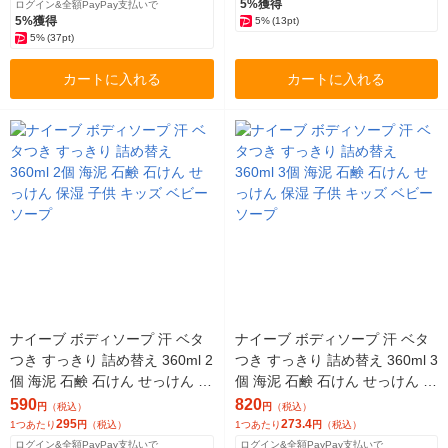
5%獲得
ログイン&全額PayPay支払いで
5%獲得
5%
(13pt)
5%
(37pt)
カートに入れる
カートに入れる
ナイーブ ボディソープ 汗 ベタ
ナイーブ ボディソープ 汗 ベタ
つき すっきり 詰め替え 360ml 2
つき すっきり 詰め替え 360ml 3
個 海泥 石鹸 石けん せっけん 保
個 海泥 石鹸 石けん せっけん 保
湿 子供 キッズ ベビー ソープ
湿 子供 キッズ ベビー ソープ
590
820
円
（税込）
円
（税込）
295
273.4
1つあたり
円
（税込）
1つあたり
円
（税込）
ログイン&全額PayPay支払いで
ログイン&全額PayPay支払いで