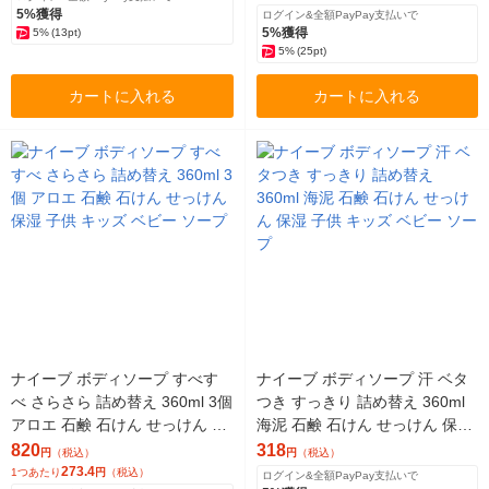
5%獲得
ログイン&全額PayPay支払いで
5%獲得
5%
(13pt)
5%
(25pt)
カートに入れる
カートに入れる
ナイーブ ボディソープ すべす
ナイーブ ボディソープ 汗 ベタ
べ さらさら 詰め替え 360ml 3個
つき すっきり 詰め替え 360ml
アロエ 石鹸 石けん せっけん 保
海泥 石鹸 石けん せっけん 保湿
湿 子供 キッズ ベビー ソープ
子供 キッズ ベビー ソープ
820
318
円
（税込）
円
（税込）
273.4
1つあたり
円
（税込）
ログイン&全額PayPay支払いで