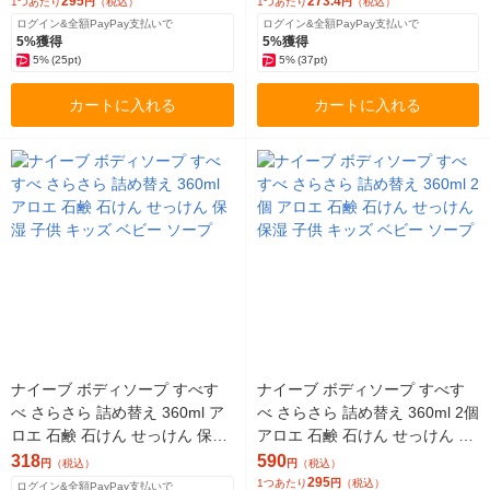
295
273.4
1つあたり
円
（税込）
1つあたり
円
（税込）
ログイン&全額PayPay支払いで
ログイン&全額PayPay支払いで
5%獲得
5%獲得
5%
(25pt)
5%
(37pt)
カートに入れる
カートに入れる
ナイーブ ボディソープ すべす
ナイーブ ボディソープ すべす
べ さらさら 詰め替え 360ml ア
べ さらさら 詰め替え 360ml 2個
ロエ 石鹸 石けん せっけん 保湿
アロエ 石鹸 石けん せっけん 保
子供 キッズ ベビー ソープ
湿 子供 キッズ ベビー ソープ
318
590
円
（税込）
円
（税込）
295
1つあたり
円
（税込）
ログイン&全額PayPay支払いで