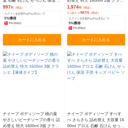
葉 石鹸 石けん せっけん 保湿 子
め替え 特大 1600ml 2個 クラシ
供 キッズ ベビー ソープ
エ【液体タイプ】
997
1,974
円
（税込）
円
（税込）
987
1つあたり
円
（税込）
ログイン&全額PayPay支払いで
5%獲得
ログイン&全額PayPay支払いで
5%獲得
5%
(44pt)
5%
(88pt)
カートに入れる
カートに入れる
ナイーブ ボディソープ 桃の葉
ナイーブ ボディソープ すべす
やさしいピーチソープの香り 詰
べ さらさら 詰め替え 大容量 16
め替え 特大 1600ml 3個 クラシ
00ml アロエ 石鹸 石けん せっけ