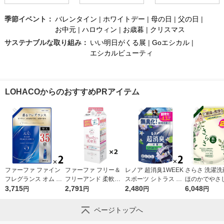
季節イベント：
バレンタイン
|
ホワイトデー
|
母の日
|
父の日
|
お中元
|
ハロウィン
|
お歳暮
|
クリスマス
サステナブルな取り組み：
いい明日がくる展
|
Goエシカル
|
エシカルビューティ
LOHACOからのおすすめPRアイテム
ファーファ ファイン
ファーファ フリー＆
レノア 超消臭1WEEK
さらさ 洗濯洗
フレグランス オム 詰
フリーアンド 柔軟剤
スポーツ シトラス 詰
ほのかでやさ
め替え 特大 2000mL
3,715
無香料 詰め替え 1500
2,791
め替え 超特大 1380m
2,480
系の香り 詰め
6,048
円
円
円
円
1セット(1個×2) 柔軟
ml 1セット（2個入）
L 1セット（1個×2）
ルトラジャンボ 
剤 NSファーファ
柔軟剤 NSファーフ
柔軟剤 P＆G
g 1セット（1
ページトップへ
ァ・ジャパン
P＆G