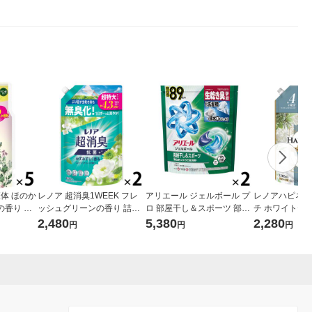
液体 ほのか
レノア 超消臭1WEEK フレ
アリエール ジェルボール プ
レノアハピネス
の香り 詰
ッシュグリーンの香り 詰め
ロ 部屋干し＆スポーツ 部屋
チ ホワイトテ
ャンボ 14
替え 超特大 1380mL 1セッ
干しでもさわやかな香り 詰
め替え 超特大 1
2,480
5,380
2,280
円
円
円
×5） P＆
ト（1個×2） 柔軟剤 P＆G
め替え テラジャンボ 1セッ
ット（1個×2）
ト（89粒入×2個） 洗濯洗剤
P＆G