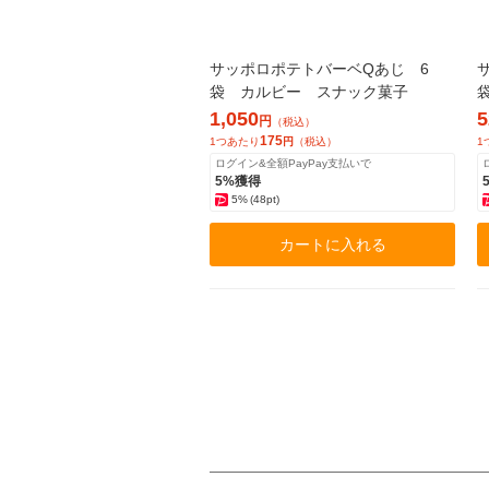
サッポロポテトバーベQあじ 6
袋 カルビー スナック菓子
1,050
5
円
（税込）
175
1つあたり
円
（税込）
1
ログイン&全額PayPay支払いで
5%獲得
5%
(48pt)
カートに入れる