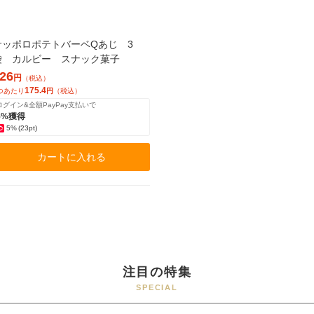
サッポロポテトバーベQあじ 3
袋 カルビー スナック菓子
26
円
（税込）
175.4
つあたり
円
（税込）
ログイン&全額PayPay支払いで
5%獲得
5%
(23pt)
カートに入れる
注目の特集
SPECIAL