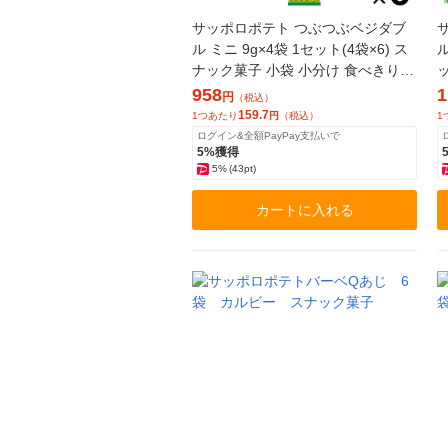
サッポロポテト つぶつぶベジダブ
ル ミニ 9g×4袋 1セット(4袋×6) ス
ル
ナック菓子 小袋 小分け 食べきりサ
イズ カルビー
958
1
円
（税込）
159.7
1つあたり
円
（税込）
1
ログイン&全額PayPay支払いで
5%獲得
5%
(43pt)
カートに入れる