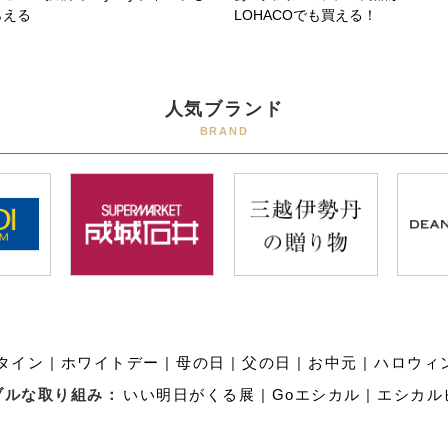
らえる
LOHACOでも買える！
人気ブランド
BRAND
タイン
|
ホワイトデー
|
母の日
|
父の日
|
お中元
|
ハロウィ
ブルな取り組み：
いい明日がくる展
|
Goエシカル
|
エシカル