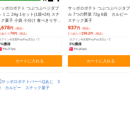
サッポロポテト つぶつぶベジダブ
サッポロポテト つぶつぶベジタブ
 ミニ 24g 1セット(1袋×24) スナ
ル 7つの野菜 72g 6袋 カルビ
ック菓子 小袋 小分け 食べきりサイ
スナック菓子
ズ カルビー
,678
937
円
円
（税込）
（税込）
70
156.2
つあたり
円
（税込）
1つあたり
円
（税込）
ログイン&全額PayPay支払いで
ログイン&全額PayPay支払いで
5%獲得
5%獲得
5%
(77pt)
5%
(42pt)
カートに入れる
カートに入れる