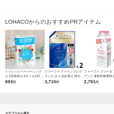
LOHACOからのおすすめPRアイテム
トイレットペーパーシング
ファーファ ファインフレグ
ファーファ フリー＆ 
ル 3倍長持ち 6ロール150m
ランス オム 詰め替え 特大 2
アンド 柔軟剤無香料 
再生紙配合スコッティフラ
000mL 1セット(1個×2) 柔軟
え 1500ml 1セット（
693
3,715
2,791
円
円
円
ワーパック 1パック（1パッ
剤 NSファーファ
入） 柔軟剤 NSファ
ク6ロール入）花の香り クレ
ジャパン
シア
カテゴリから探す