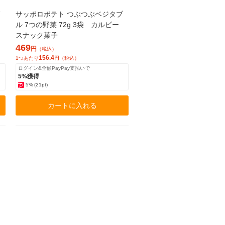
サッポロポテト つぶつぶベジタブ
ー
ル 7つの野菜 72g 3袋 カルビー
スナック菓子
469
円
（税込）
156.4
1つあたり
円
（税込）
ログイン&全額PayPay支払いで
5%獲得
5%
(21pt)
カートに入れる