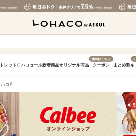
獲得はこちら
レ
トレット
ロハコセール
新着商品
オリジナル商品
クーポン
まとめ割
キ
ロハコ店