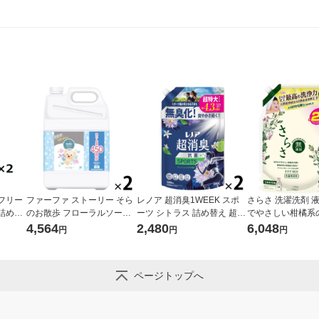
フリー
ファーファ ストーリー そら
レノア 超消臭1WEEK スポ
さらさ 洗濯洗剤 
詰め替
のお散歩 フローラルソープ
ーツ シトラス 詰め替え 超特
でやさしい柑橘系
2個
の香り 詰め替え 超特大 450
大 1380mL 1セット（1個×
め替え ウルトラジ
4,564
2,480
6,048
円
円
円
ーファ・
0mL 1セット（1個×2） 柔軟
2） 柔軟剤 P＆G
90g 1セット（1個
剤 NSファーファ ・ジャパン
G
ページトップへ