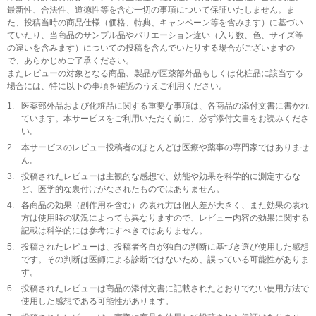
最新性、合法性、道徳性等を含む一切の事項について保証いたしません。ま
た、投稿当時の商品仕様（価格、特典、キャンペーン等を含みます）に基づい
ていたり、当商品のサンプル品やバリエーション違い（入り数、色、サイズ等
の違いを含みます）についての投稿を含んでいたりする場合がございますの
で、あらかじめご了承ください。
またレビューの対象となる商品、製品が医薬部外品もしくは化粧品に該当する
場合には、特に以下の事項を確認のうえご利用ください。
1.
医薬部外品および化粧品に関する重要な事項は、各商品の添付文書に書かれ
ています。本サービスをご利用いただく前に、必ず添付文書をお読みくださ
い。
2.
本サービスのレビュー投稿者のほとんどは医療や薬事の専門家ではありませ
ん。
3.
投稿されたレビューは主観的な感想で、効能や効果を科学的に測定するな
ど、医学的な裏付けがなされたものではありません。
4.
各商品の効果（副作用を含む）の表れ方は個人差が大きく、また効果の表れ
方は使用時の状況によっても異なりますので、レビュー内容の効果に関する
記載は科学的には参考にすべきではありません。
5.
投稿されたレビューは、投稿者各自が独自の判断に基づき選び使用した感想
です。その判断は医師による診断ではないため、誤っている可能性がありま
す。
6.
投稿されたレビューは商品の添付文書に記載されたとおりでない使用方法で
使用した感想である可能性があります。