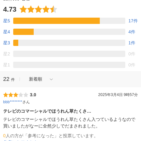
4.73
星5
17件
星4
4件
星3
1件
星2
0件
星1
0件
22
新着順
件
3.0
2025年3月4日 9時57分
bbb********
さん
テレビのコマーシャルでほうれん草たくさ…
テレビのコマーシャルでほうれん草たくさん入つているようなので
買いましたがなーに全然少しでだまされました。
0
人の方が「参考になった」と投票しています。