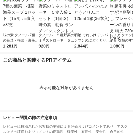
味の素 クノール 7種
クノール ５種野菜の
明治 それいけ!アンパ
レノア クエン酸
の葉菜・根菜・海藻ス
ミネストローネ ５食
ンマンのぶどうとりん
消臭 衣類のす
ープ 1セット（15食：
1,281
入袋 1セット（1個×
920
ご 125ml 1箱(36本入)
2,844
臭剤 部屋干し
1,080
円
円
円
円
5食入×3袋）
2） 味の素 朝食 ラ
シュグリーン
ンチ インスタント ス
詰め替え 特大 
この商品と関連するPRアイテム
ープ
1個 P＆G
表示可能な対象がありません
レビュー閲覧の際の注意事項
レビューは投稿されたお客様の主観による評価およびコメントであり、アスク
ルはその評価およびコメントの正確性、確実性、有用性、安全性、合目的性、