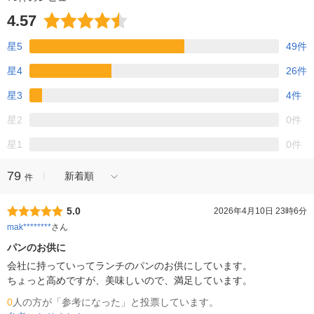
4.57
星5
49件
星4
26件
星3
4件
星2
0件
星1
0件
79
新着順
件
5.0
2026年4月10日 23時6分
mak********
さん
パンのお供に
会社に持っていってランチのパンのお供にしています。

ちょっと高めですが、美味しいので、満足しています。
0
人の方が「参考になった」と投票しています。