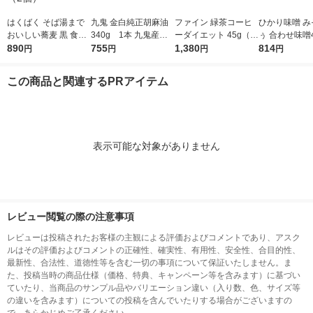
はくばく そば湯まで
九鬼 金白純正胡麻油
ファイン 緑茶コーヒ
ひかり味噌 み
おいしい蕎麦 黒 食塩
340g 1本 九鬼産業
ーダイエット 45g（1.
ぅ 合わせ味噌4
無添加 90g×3本 1セッ
890
ごま油
755
5g×30包） 1個
1,380
ンスタント味
814
円
円
円
円
ト（2個）
この商品と関連するPRアイテム
表示可能な対象がありません
レビュー閲覧の際の注意事項
レビューは投稿されたお客様の主観による評価およびコメントであり、アスク
ルはその評価およびコメントの正確性、確実性、有用性、安全性、合目的性、
最新性、合法性、道徳性等を含む一切の事項について保証いたしません。ま
た、投稿当時の商品仕様（価格、特典、キャンペーン等を含みます）に基づい
ていたり、当商品のサンプル品やバリエーション違い（入り数、色、サイズ等
の違いを含みます）についての投稿を含んでいたりする場合がございますの