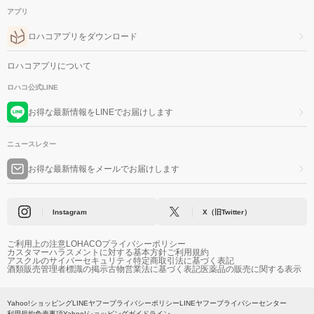
アプリ
ロハコアプリをダウンロード
ロハコアプリについて
ロハコ公式LINE
お得な最新情報をLINEでお届けします
ニュースレター
お得な最新情報をメールでお届けします
Instagram
X（旧Twitter）
ご利用上の注意
LOHACOプライバシーポリシー
カスタマーハラスメントに対する基本方針
ご利用規約
アスクルのサイバーセキュリティ
特定商取引法に基づく表記
酒類販売管理者標識の掲示
古物営業法に基づく表記
医薬品の販売に関する表示
Yahoo!ショッピング
LINEヤフープライバシーポリシー
LINEヤフープライバシーセンター
利用規約
免責事項
Yahoo!ショッピングガイドライン