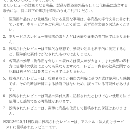
で、あらかじめご了承ください。
またレビューの対象となる商品、製品が医薬部外品もしくは化粧品に該当する
場合には、特に以下の事項を確認のうえご利用ください。
1.
医薬部外品および化粧品に関する重要な事項は、各商品の添付文書に書かれ
ています。本サービスをご利用いただく前に、必ず添付文書をお読みくださ
い。
2.
本サービスのレビュー投稿者のほとんどは医療や薬事の専門家ではありませ
ん。
3.
投稿されたレビューは主観的な感想で、効能や効果を科学的に測定するな
ど、医学的な裏付けがなされたものではありません。
4.
各商品の効果（副作用を含む）の表れ方は個人差が大きく、また効果の表れ
方は使用時の状況によっても異なりますので、レビュー内容の効果に関する
記載は科学的には参考にすべきではありません。
5.
投稿されたレビューは、投稿者各自が独自の判断に基づき選び使用した感想
です。その判断は医師による診断ではないため、誤っている可能性がありま
す。
6.
投稿されたレビューは商品の添付文書に記載されたとおりでない使用方法で
使用した感想である可能性があります。
7.
投稿されたレビューは、実際に商品を使用して投稿された保証はありませ
ん。
※
2012年10月1日以前に投稿されたレビューは、アスクル（法人向けサービ
ス）に投稿されたレビューです。