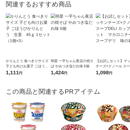
関連するおすすめ商品
かりんとう 食べきりサイズ
明星 一平ちゃん夜店の焼そ
【お試しセット】マ
子ども向けお菓子 ごほうび
ば やみつき塩だれ味 6個
チーズ×クノール スー
かりんとう 生姜 45ｇ 1
I カップ 1セット 
1,111
1,424
1,098
円
円
円
セット（1個×3）
ニチーズ スープデ
の素
この商品と関連するPRアイテム