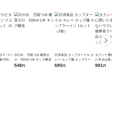
タＣ ゴッ
日の出 万能つゆ 糖質ゼ
日清食品 カップヌードル カ
タクシー運転手
 500ml
ロ 500ml 1本 キング醸造
レー カップ麺 カップラーメ
た本当は教えた
ン 1セット（3食）
い店 博龍軒監
548
685
981
円
円
円
メン 日清食品 1セット（1個
×3）カップ麺
ン