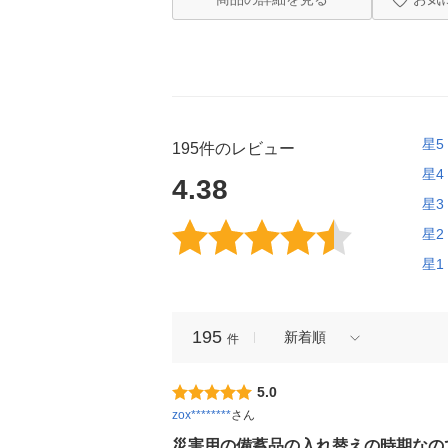
星5
195件のレビュー
星4
4.38
星3
星2
星1
195
新着順
件
5.0
zox********
さん
災害用の備蓄品の入れ替えの時期なの