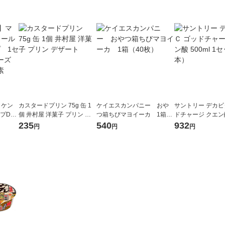
ッケン
カスタードプリン 75g 缶 1
ケイエスカンパニー おや
サントリー デカビ
プDEL
個 井村屋 洋菓子 プリン デ
つ箱ちびマヨイーカ 1箱
ドチャージ クエン酸
マカロ
ザート
（40枚）
1セット（6本）
235
540
932
円
円
円
リ 味