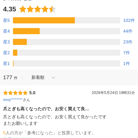
4.35
星5
102件
星4
44件
星3
23件
星2
7件
星1
1件
177
新着順
件
5.0
2026年5月24日 19時31分
mnq********
さん
爪とぎも高くなったので、お安く買えて良…
爪とぎも高くなったので、お安く買えて良かったです

またお願いします
0
人の方が「参考になった」と投票しています。