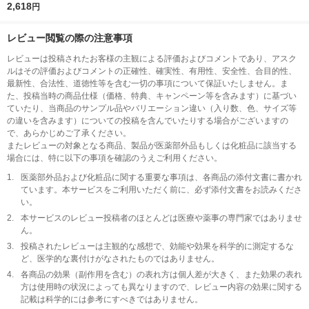
ット 猫砂 脱臭・抗菌
2,618
円
チップ 小さめの粒 2.5
L 1袋 ＋シート 4枚入
レビュー閲覧の際の注意事項
猫壱 バリバリパッド
ワイド付
レビューは投稿されたお客様の主観による評価およびコメントであり、アスク
ルはその評価およびコメントの正確性、確実性、有用性、安全性、合目的性、
最新性、合法性、道徳性等を含む一切の事項について保証いたしません。ま
た、投稿当時の商品仕様（価格、特典、キャンペーン等を含みます）に基づい
ていたり、当商品のサンプル品やバリエーション違い（入り数、色、サイズ等
の違いを含みます）についての投稿を含んでいたりする場合がございますの
で、あらかじめご了承ください。
またレビューの対象となる商品、製品が医薬部外品もしくは化粧品に該当する
場合には、特に以下の事項を確認のうえご利用ください。
1.
医薬部外品および化粧品に関する重要な事項は、各商品の添付文書に書かれ
ています。本サービスをご利用いただく前に、必ず添付文書をお読みくださ
い。
2.
本サービスのレビュー投稿者のほとんどは医療や薬事の専門家ではありませ
ん。
3.
投稿されたレビューは主観的な感想で、効能や効果を科学的に測定するな
ど、医学的な裏付けがなされたものではありません。
4.
各商品の効果（副作用を含む）の表れ方は個人差が大きく、また効果の表れ
方は使用時の状況によっても異なりますので、レビュー内容の効果に関する
記載は科学的には参考にすべきではありません。