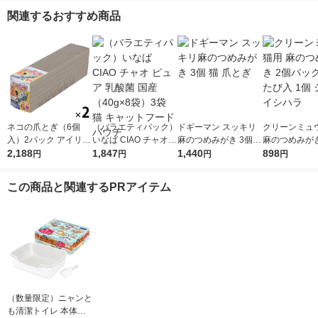
関連するおすすめ商品
ネコの爪とぎ（6個
（バラエティパック）
ドギーマン スッキリ
クリーンミュウ
入）2パック アイリス
いなば CIAO チャオ
麻のつめみがき 3個
麻のつめみがき
オーヤマ
2,188
ピュア 乳酸菌 国産
1,847
猫 爪とぎ
1,440
ック またたび
898
円
円
円
円
（40g×8袋）3袋 猫 キ
シーズイシハ
ャットフード パウチ
この商品と関連するPRアイテム
（数量限定）ニャンと
も清潔トイレ 本体セ