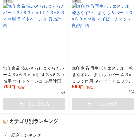
18
19
無印良品 洗いざらしまくらカバ
無印良品 再生ポリエステル 乾
ー４３×６３ｃｍ用 ４３×６３ｃ
きやすい まくらカバー ４３×
ｍ用 ライトベージュ 良品計画
６３ｃｍ用 ネイビーチェック
790
590
円
良品計画
円
（税込）
（税込）
カートに入れる
カートに入れる
カテゴリ別ランキング
総合ランキング