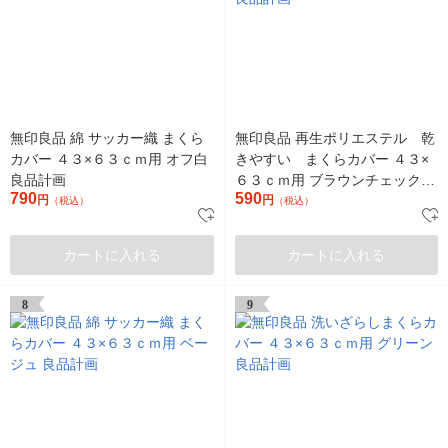
無印良品 綿 サッカー織 まくら
無印良品 再生ポリエステル 乾
カバー ４３×６３ｃｍ用 オフ白
きやすい まくらカバー ４３×
良品計画
６３ｃｍ用 ブラウンチェック
790
590
円
良品計画
円
（税込）
（税込）
カートに入れる
カートに入れる
8
9