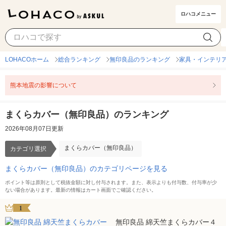
ロハコメニュー
まくらカバー（無印良品）
カテゴリ選択
LOHACOホーム
総合ランキング
無印良品のランキング
家具・インテリ
熊本地震の影響について
まくらカバー（無印良品）のランキング
2026年08月07日更新
まくらカバー（無印良品）
カテゴリ選択
まくらカバー（無印良品）のカテゴリページを見る
ポイント等は原則として税抜金額に対し付与されます。また、表示よりも付与数、付与率が少
ない場合があります。最新の情報はカート画面でご確認ください。
1
無印良品 綿天竺まくらカバー４