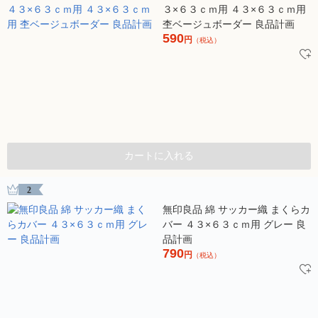
３×６３ｃｍ用 ４３×６３ｃｍ用
杢ベージュボーダー 良品計画
590
円
（税込）
カートに入れる
2
無印良品 綿 サッカー織 まくらカ
バー ４３×６３ｃｍ用 グレー 良
品計画
790
円
（税込）