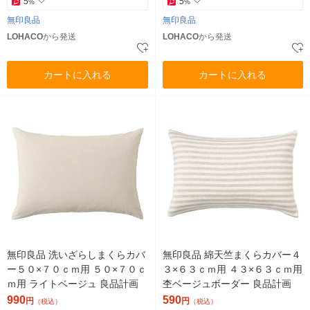
5
5
%
%
無印良品
無印良品
LOHACO
から発送
LOHACO
から発送
カートに入れる
カートに入れる
無印良品 洗いざらしまくらカバ
無印良品 綿天竺まくらカバー４
ー５０×７０ｃｍ用 ５０×７０ｃ
３×６３ｃｍ用 ４３×６３ｃｍ用
ｍ用 ライトベージュ 良品計画
杢ベージュボーダー 良品計画
990
590
円
円
（税込）
（税込）