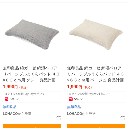
無印良品 綿ガーゼ 綿混ベロア
無印良品 綿ガーゼ 綿混ベロア
リバーシブルまくらパッド ４３
リバーシブルまくらパッド ４３
×６３ｃｍ用 グレー 良品計画
×６３ｃｍ用 ベージュ 良品計画
1,990
1,990
円
円
（税込）
（税込）
ログイン&全額PayPay支払いで
ログイン&全額PayPay支払いで
5
5
%
%
無印良品
無印良品
LOHACO
から発送
LOHACO
から発送