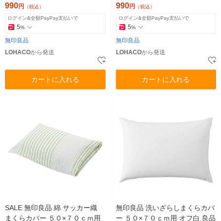
990
990
円
円
（税込）
（税込）
ログイン&全額PayPay支払いで
ログイン&全額PayPay支払いで
5
5
%
%
無印良品
無印良品
LOHACO
から発送
LOHACO
から発送
カートに入れる
カートに入れる
SALE 無印良品 綿 サッカー織
無印良品 洗いざらしまくらカバ
まくらカバー ５０×７０ｃｍ用
ー ５０×７０ｃｍ用 オフ白 良品