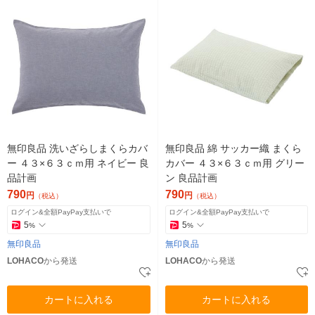
無印良品 洗いざらしまくらカバ
無印良品 綿 サッカー織 まくら
ー ４３×６３ｃｍ用 ネイビー 良
カバー ４３×６３ｃｍ用 グリー
品計画
ン 良品計画
790
790
円
円
（税込）
（税込）
ログイン&全額PayPay支払いで
ログイン&全額PayPay支払いで
5
5
%
%
無印良品
無印良品
LOHACO
から発送
LOHACO
から発送
カートに入れる
カートに入れる