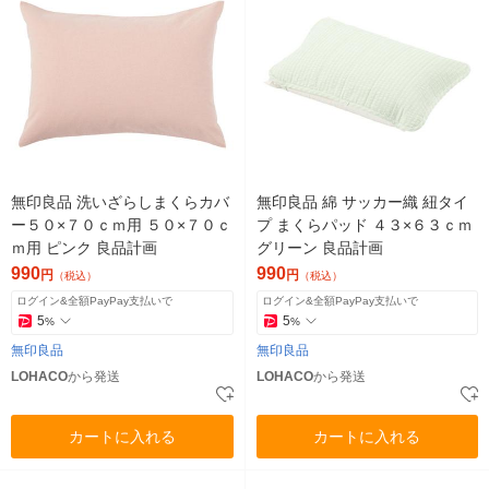
無印良品 洗いざらしまくらカバ
無印良品 綿 サッカー織 紐タイ
ー５０×７０ｃｍ用 ５０×７０ｃ
プ まくらパッド ４３×６３ｃｍ
ｍ用 ピンク 良品計画
グリーン 良品計画
990
990
円
円
（税込）
（税込）
ログイン&全額PayPay支払いで
ログイン&全額PayPay支払いで
5
5
%
%
無印良品
無印良品
LOHACO
から発送
LOHACO
から発送
カートに入れる
カートに入れる