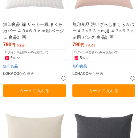
無印良品 綿 サッカー織 まくら
無印良品 洗いざらしまくらカバ
カバー ４３×６３ｃｍ用 ベージ
ー４３×６３ｃｍ用 ４３×６３ｃ
ュ 良品計画
ｍ用 ピンク 良品計画
790
790
円
円
（税込）
（税込）
ログイン&全額PayPay支払いで
ログイン&全額PayPay支払いで
5
5
%
%
無印良品
無印良品
LOHACO
から発送
LOHACO
から発送
カートに入れる
カートに入れる