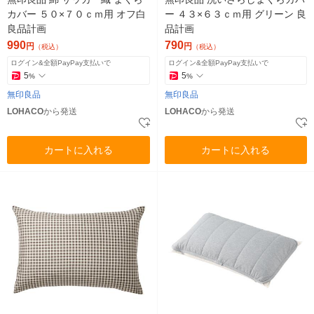
カバー ５０×７０ｃｍ用 オフ白
ー ４３×６３ｃｍ用 グリーン 良
良品計画
品計画
990
790
円
円
（税込）
（税込）
ログイン&全額PayPay支払いで
ログイン&全額PayPay支払いで
5
5
%
%
無印良品
無印良品
LOHACO
から発送
LOHACO
から発送
カートに入れる
カートに入れる