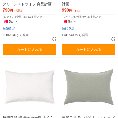
グリーンストライプ 良品計画
計画
790
990
円
円
（税込）
（税込）
ログイン&全額PayPay支払いで
ログイン&全額PayPay支払いで
5
5
%
%
無印良品
無印良品
LOHACO
から発送
LOHACO
から発送
カートに入れる
カートに入れる
無印良品 綿 サッカー織 まくら
無印良品 洗いざらしまくらカバ