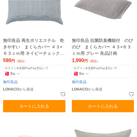
無印良品 再生ポリエステル 乾
無印良品 抗菌防臭機能付 のび
きやすい まくらカバー ４３×
のび まくらカバー ４３×６３
６３ｃｍ用 ネイビーチェック
ｃｍ用 グレー 良品計画
良品計画
590
1,990
円
円
（税込）
（税込）
ログイン&全額PayPay支払いで
ログイン&全額PayPay支払いで
5
5
%
%
無印良品
無印良品
LOHACO
から発送
LOHACO
から発送
カートに入れる
カートに入れる