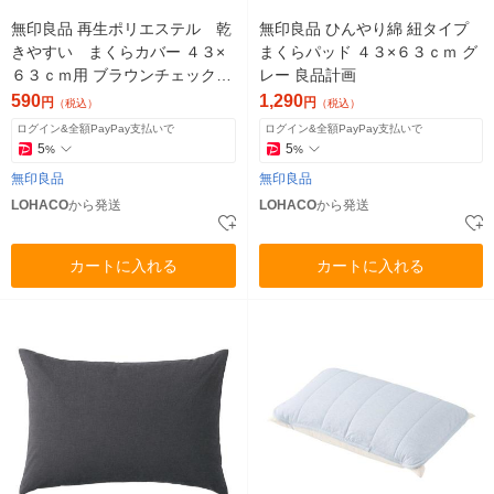
無印良品 再生ポリエステル 乾
無印良品 ひんやり綿 紐タイプ
きやすい まくらカバー ４３×
まくらパッド ４３×６３ｃｍ グ
６３ｃｍ用 ブラウンチェック
レー 良品計画
良品計画
590
1,290
円
円
（税込）
（税込）
ログイン&全額PayPay支払いで
ログイン&全額PayPay支払いで
5
5
%
%
無印良品
無印良品
LOHACO
から発送
LOHACO
から発送
カートに入れる
カートに入れる