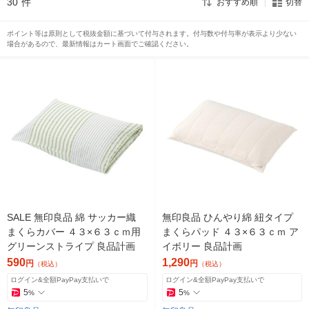
30
件
おすすめ順
切替
ポイント等は原則として税抜金額に基づいて付与されます。付与数や付与率が表示より少ない
場合があるので、最新情報はカート画面でご確認ください。
SALE 無印良品 綿 サッカー織
無印良品 ひんやり綿 紐タイプ
まくらカバー ４３×６３ｃｍ用
まくらパッド ４３×６３ｃｍ ア
グリーンストライプ 良品計画
イボリー 良品計画
590
1,290
円
円
（税込）
（税込）
ログイン&全額PayPay支払いで
ログイン&全額PayPay支払いで
5
5
%
%