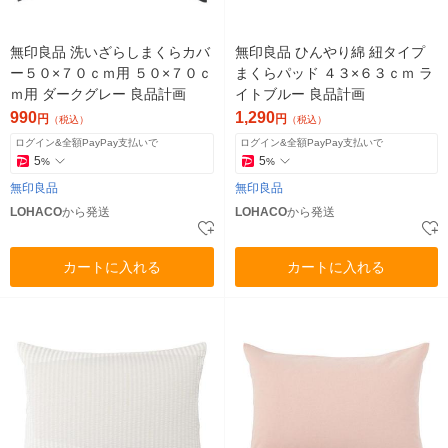
無印良品 洗いざらしまくらカバ
無印良品 ひんやり綿 紐タイプ
ー５０×７０ｃｍ用 ５０×７０ｃ
まくらパッド ４３×６３ｃｍ ラ
ｍ用 ダークグレー 良品計画
イトブルー 良品計画
990
1,290
円
円
（税込）
（税込）
ログイン&全額PayPay支払いで
ログイン&全額PayPay支払いで
5
5
%
%
無印良品
無印良品
LOHACO
から発送
LOHACO
から発送
カートに入れる
カートに入れる