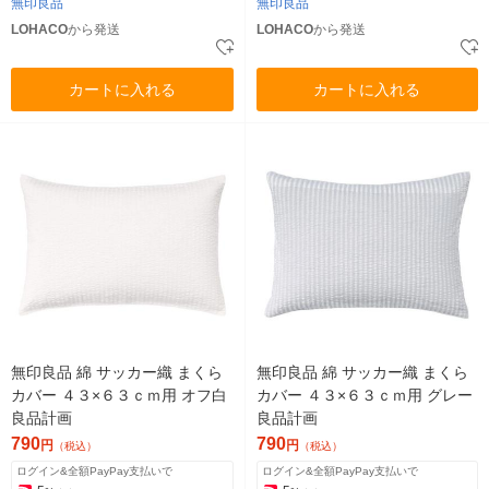
無印良品
無印良品
LOHACO
から発送
LOHACO
から発送
カートに入れる
カートに入れる
無印良品 綿 サッカー織 まくら
無印良品 綿 サッカー織 まくら
カバー ４３×６３ｃｍ用 オフ白
カバー ４３×６３ｃｍ用 グレー
良品計画
良品計画
790
790
円
円
（税込）
（税込）
ログイン&全額PayPay支払いで
ログイン&全額PayPay支払いで