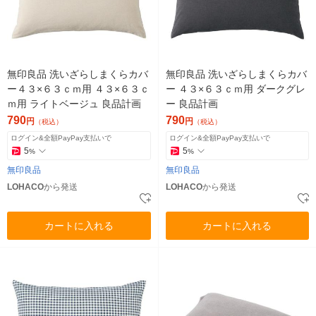
無印良品 洗いざらしまくらカバ
無印良品 洗いざらしまくらカバ
ー４３×６３ｃｍ用 ４３×６３ｃ
ー ４３×６３ｃｍ用 ダークグレ
ｍ用 ライトベージュ 良品計画
ー 良品計画
790
790
円
円
（税込）
（税込）
ログイン&全額PayPay支払いで
ログイン&全額PayPay支払いで
5
5
%
%
無印良品
無印良品
LOHACO
から発送
LOHACO
から発送
カートに入れる
カートに入れる