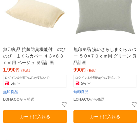
無印良品 抗菌防臭機能付 のび
無印良品 洗いざらしまくらカバ
のび まくらカバー ４３×６３
ー ５０×７０ｃｍ用 グリーン 良
ｃｍ用 ベージュ 良品計画
品計画
1,990
990
円
円
（税込）
（税込）
ログイン&全額PayPay支払いで
ログイン&全額PayPay支払いで
5
5
%
%
無印良品
無印良品
LOHACO
から発送
LOHACO
から発送
カートに入れる
カートに入れる