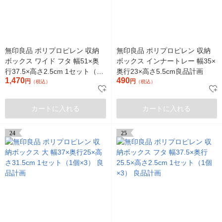
無印良品 ポリプロピレン 収納
無印良品 ポリプロピレン 収納
ボックス ワイド フタ 幅51×奥
ボックス インナートレー 幅35×
行37.5×高さ2.5cm 1セット（1
奥行23×高さ5.5cm良品計画
1,470
490
個×3） 良品計画
円
円
（税込）
（税込）
カートに入れる
カートに入れる
24
25