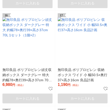
カートに入れる
カートに入れる
16
17
無印良品 ポリプロピレン頑丈収
無印良品 ポリプロピレン 収納
納ボックス ダークグレー 特大
ボックス ワイド 小 幅50.5×奥行
約幅78×奥行39×高さ37cm 70L
37×高さ16cm 良品計画
6,980
1,190
1セット（1個×2）
円
円
（税込）
（税込）
カートに入れる
カートに入れる