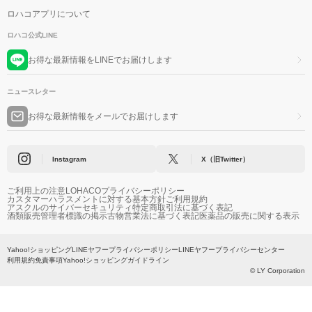
ロハコアプリについて
ロハコ公式LINE
お得な最新情報をLINEでお届けします
ニュースレター
お得な最新情報をメールでお届けします
Instagram
X（旧Twitter）
ご利用上の注意
LOHACOプライバシーポリシー
カスタマーハラスメントに対する基本方針
ご利用規約
アスクルのサイバーセキュリティ
特定商取引法に基づく表記
酒類販売管理者標識の掲示
古物営業法に基づく表記
医薬品の販売に関する表示
Yahoo!ショッピング
LINEヤフープライバシーポリシー
LINEヤフープライバシーセンター
利用規約
免責事項
Yahoo!ショッピングガイドライン
© LY Corporation