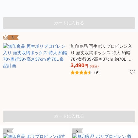
カートに入れる
3
無印良品 再生ポリプロピレン入
り 頑丈収納ボックス 特大 約幅
78×奥行39×高さ37cm 約70L 良
3,490
品計画
円
（税込）
（9）
カートに入れる
4
5