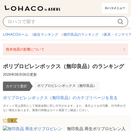
ロハコメニュー
ポリプロピレンボックス（無印良品）
カテゴリ選択
LOHACOホーム
総合ランキング
無印良品のランキング
家具・インテリ
熊本地震の影響について
ポリプロピレンボックス（無印良品）のランキング
2026年08月06日更新
ポリプロピレンボックス（無印良品）
カテゴリ選択
ポリプロピレンボックス（無印良品）のカテゴリページを見る
ポイント等は原則として税抜金額に対し付与されます。また、表示よりも付与数、付与率が少
ない場合があります。最新の情報はカート画面でご確認ください。
1
無印良品 再生ポリプロピレン入