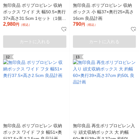
無印良品 ポリプロピレン 収納
無印良品 ポリプロピレン 収納
ボックス ワイド 大 幅50.5×奥行
ボックス 小 幅37×奥行25×高さ
37×高さ31.5cm 1セット（1個
16cm 良品計画
2,980
790
×2） 良品計画
円
円
（税込）
（税込）
カートに入れる
カートに入れる
12
13
無印良品 ポリプロピレン 収納
無印良品 再生ポリプロピレン入
ボックス ワイド フタ 幅51×奥
り 頑丈収納ボックス 大 約幅
行37.5×高さ2.5cm 良品計画
60×奥行39×高さ37cm 約50L 良