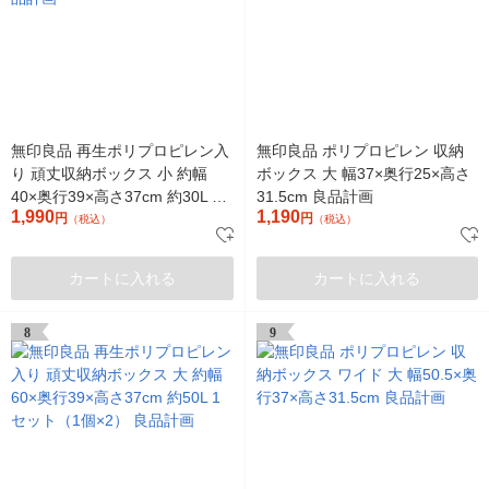
無印良品 再生ポリプロピレン入
無印良品 ポリプロピレン 収納
り 頑丈収納ボックス 小 約幅
ボックス 大 幅37×奥行25×高さ
40×奥行39×高さ37cm 約30L 良
31.5cm 良品計画
1,990
1,190
品計画
円
円
（税込）
（税込）
カートに入れる
カートに入れる
8
9