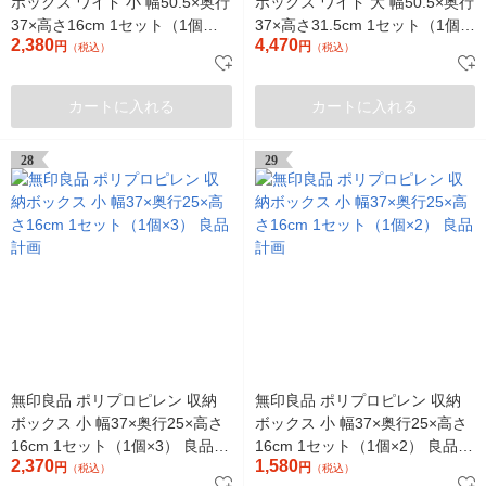
ボックス ワイド 小 幅50.5×奥行
ボックス ワイド 大 幅50.5×奥行
37×高さ16cm 1セット（1個
37×高さ31.5cm 1セット（1個
2,380
4,470
×2） 良品計画
円
×3） 良品計画
円
（税込）
（税込）
カートに入れる
カートに入れる
28
29
無印良品 ポリプロピレン 収納
無印良品 ポリプロピレン 収納
ボックス 小 幅37×奥行25×高さ
ボックス 小 幅37×奥行25×高さ
16cm 1セット（1個×3） 良品計
16cm 1セット（1個×2） 良品計
2,370
1,580
画
円
画
円
（税込）
（税込）