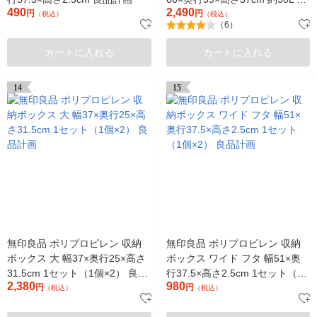
490
2,490
円
品計画
円
（税込）
（税込）
（6）
カートに入れる
カートに入れる
14
15
無印良品 ポリプロピレン 収納
無印良品 ポリプロピレン 収納
ボックス 大 幅37×奥行25×高さ
ボックス ワイド フタ 幅51×奥
31.5cm 1セット（1個×2） 良品
行37.5×高さ2.5cm 1セット（1
2,380
980
計画
円
個×2） 良品計画
円
（税込）
（税込）