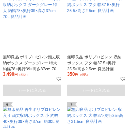
無印良品 ポリプロピレン頑丈収
無印良品 ポリプロピレン 収納
納ボックス ダークグレー 特大
ボックス フタ 幅37.5×奥行
約幅78×奥行39×高さ37cm 70L
25.5×高さ2.5cm 良品計画
3,490
350
良品計画
円
円
（税込）
（税込）
カートに入れる
カートに入れる
6
7