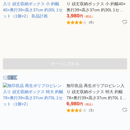
り 頑丈収納ボックス 小 約幅40×
奥行39×高さ37cm 約30L 1セッ
3,980
ト（1個×2） 良品計画
円
（税込）
（6）
カートに入れる
2
無印良品 再生ポリプロピレン入
り 頑丈収納ボックス 特大 約幅
78×奥行39×高さ37cm 約70L 1セ
6,980
ット（1個×2）
円
（税込）
（3）