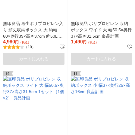
無印良品 再生ポリプロピレン入
無印良品 ポリプロピレン 収納
り 頑丈収納ボックス 大 約幅
ボックス ワイド 大 幅50.5×奥行
60×奥行39×高さ37cm 約50L 1
37×高さ31.5cm 良品計画
4,980
1,490
セット（1個×2） 良品計画
円
円
（税込）
（税込）
（10）
カートに入れる
カートに入れる
10
11