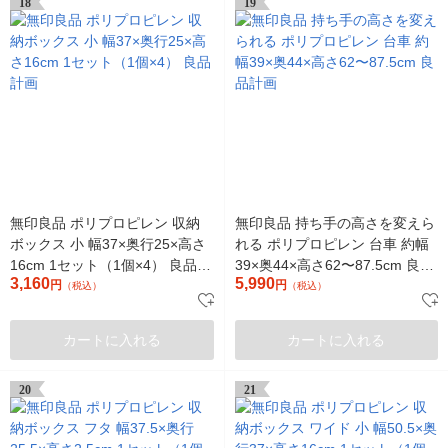
18
19
無印良品 ポリプロピレン 収納
無印良品 持ち手の高さを変えら
ボックス 小 幅37×奥行25×高さ
れる ポリプロピレン 台車 約幅
16cm 1セット（1個×4） 良品計
39×奥44×高さ62〜87.5cm 良品
3,160
5,990
画
円
計画
円
（税込）
（税込）
カートに入れる
カートに入れる
20
21