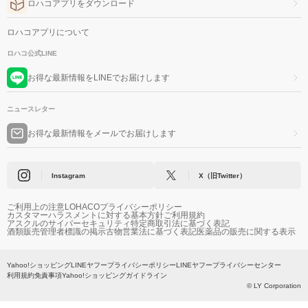
ロハコアプリをダウンロード
ロハコアプリについて
ロハコ公式LINE
お得な最新情報をLINEでお届けします
ニュースレター
お得な最新情報をメールでお届けします
Instagram
X（旧Twitter）
ご利用上の注意
LOHACOプライバシーポリシー
カスタマーハラスメントに対する基本方針
ご利用規約
アスクルのサイバーセキュリティ
特定商取引法に基づく表記
酒類販売管理者標識の掲示
古物営業法に基づく表記
医薬品の販売に関する表示
Yahoo!ショッピング
LINEヤフープライバシーポリシー
LINEヤフープライバシーセンター
利用規約
免責事項
Yahoo!ショッピングガイドライン
© LY Corporation