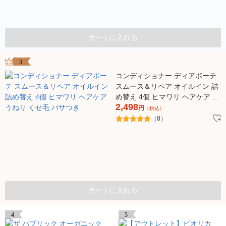
カートに入れる
3
コンディショナー ディアボーテ
スムース＆リペア オイルイン 詰
め替え 4個 ヒマワリ ヘアケア う
2,498
ねり くせ毛 パサつき
円
（税込）
（8）
カートに入れる
4
5