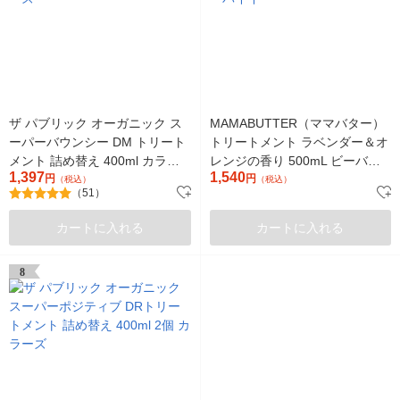
ザ パブリック オーガニック ス
MAMABUTTER（ママバター）
ーパーバウンシー DM トリート
トリートメント ラベンダー＆オ
メント 詰め替え 400ml カラー
レンジの香り 500mL ビーバイ
1,397
1,540
ズ
円
イー
円
（税込）
（税込）
（51）
カートに入れる
カートに入れる
8