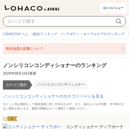
ロハコメニュー
ノンシリコンコンディショナー
カテゴリ選択
LOHACOホーム
総合ランキング
ヘアボディ・オーラルケアのランキング
熊本地震の影響について
ノンシリコンコンディショナーのランキング
2026年08月10日更新
ノンシリコンコンディショナー
カテゴリ選択
ノンシリコンコンディショナーのカテゴリページを見る
ポイント等は原則として税抜金額に対し付与されます。また、表示よりも付与数、付与率が少
ない場合があります。最新の情報はカート画面でご確認ください。
1
コンディショナー ディアボーテ