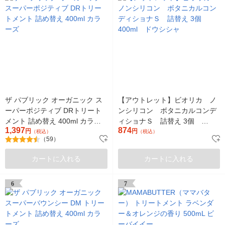
ザ パブリック オーガニック ス
【アウトレット】ビオリカ ノ
ーパーポジティブ DRトリート
ンシリコン ボタニカルコンデ
メント 詰め替え 400ml カラー
ィショナＳ 詰替え 3個
1,397
874
ズ
円
400ml ドウシシャ
円
（税込）
（税込）
（59）
カートに入れる
カートに入れる
6
7