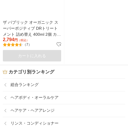
ザ パブリック オーガニック ス
ーパーポジティブ DRトリート
メント 詰め替え 400ml 2個 カラ
2,794
ーズ
円
（税込）
（7）
カートに入れる
カテゴリ別ランキング
総合ランキング
ヘアボディ・オーラルケア
ヘアケア・ヘアアレンジ
リンス・コンディショナー