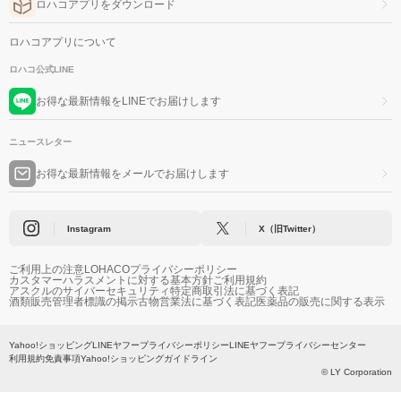
ロハコアプリをダウンロード
ロハコアプリについて
ロハコ公式LINE
お得な最新情報をLINEでお届けします
ニュースレター
お得な最新情報をメールでお届けします
Instagram
X（旧Twitter）
ご利用上の注意
LOHACOプライバシーポリシー
カスタマーハラスメントに対する基本方針
ご利用規約
アスクルのサイバーセキュリティ
特定商取引法に基づく表記
酒類販売管理者標識の掲示
古物営業法に基づく表記
医薬品の販売に関する表示
Yahoo!ショッピング
LINEヤフープライバシーポリシー
LINEヤフープライバシーセンター
利用規約
免責事項
Yahoo!ショッピングガイドライン
© LY Corporation