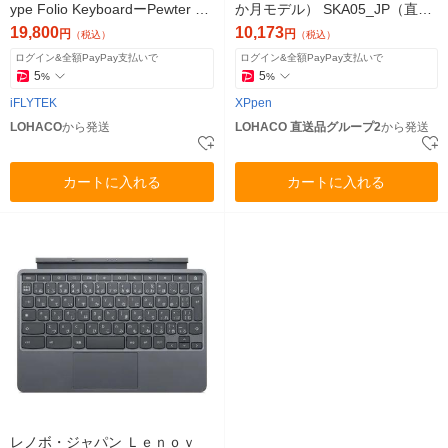
ype Folio KeyboardーPewter 1
か月モデル） SKA05_JP（直送
個
品）
19,800
10,173
円
円
（税込）
（税込）
ログイン&全額PayPay支払いで
ログイン&全額PayPay支払いで
5
5
%
%
iFLYTEK
XPpen
LOHACO
から発送
LOHACO 直送品グループ2
から発送
カートに入れる
カートに入れる
レノボ・ジャパン Ｌｅｎｏｖ