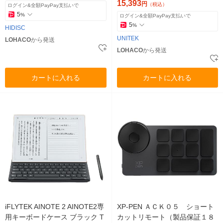
15,393
円
（税込）
ログイン&全額PayPay支払いで
5
%
ログイン&全額PayPay支払いで
5
%
HIDISC
UNITEK
LOHACO
から発送
LOHACO
から発送
カートに入れる
カートに入れる
iFLYTEK AINOTE 2 AINOTE2専
XP-PEN ＡＣＫ０５ ショート
用キーボードケース ブラック T
カットリモート（製品保証１８