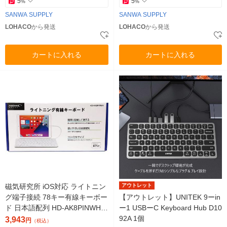
5
5
%
%
SANWA SUPPLY
SANWA SUPPLY
LOHACO
から発送
LOHACO
から発送
カートに入れる
カートに入れる
磁気研究所 iOS対応 ライトニン
アウトレット
グ端子接続 78キー有線キーボー
【アウトレット】UNITEK 9ーin
ド 日本語配列 HD-AK8PINWH 1
ー1 USBーC Keyboard Hub D10
個
92A 1個
3,943
円
（税込）