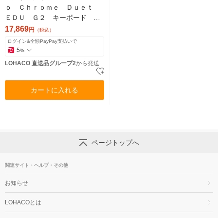
ｏ Ｃｈｒｏｍｅ Ｄｕｅｔ
ＥＤＵ Ｇ２ キーボード
ー 日本語 4Y41R20729（直送
17,869
円
（税込）
品）
ログイン&全額PayPay支払いで
5
%
LOHACO 直送品グループ2
から発送
カートに入れる
ページトップへ
関連サイト・ヘルプ・その他
お知らせ
LOHACOとは