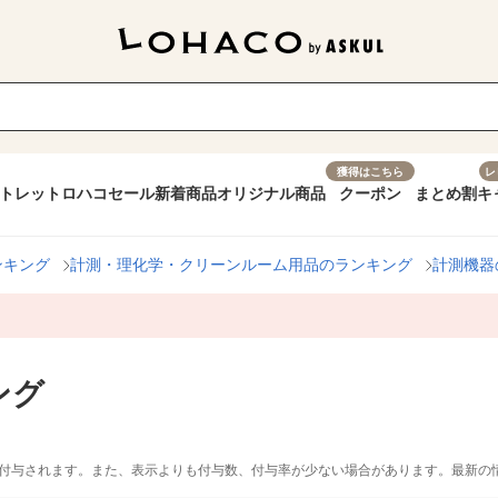
獲得はこちら
レ
トレット
ロハコセール
新着商品
オリジナル商品
クーポン
まとめ割
キ
ンキング
計測・理化学・クリーンルーム用品のランキング
計測機器
ング
付与されます。また、表示よりも付与数、付与率が少ない場合があります。最新の