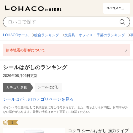
ロハコメニュー
シールはがし
カテゴリ選択
LOHACOホーム
総合ランキング
文房具・オフィス・手芸のランキング
熊本地震の影響について
シールはがしのランキング
2026年08月06日更新
シールはがし
カテゴリ選択
シールはがしのカテゴリページを見る
ポイント等は原則として税抜金額に対し付与されます。また、表示よりも付与数、付与率が少
ない場合があります。最新の情報はカート画面でご確認ください。
1
コクヨ シールはがし 強力タイプ