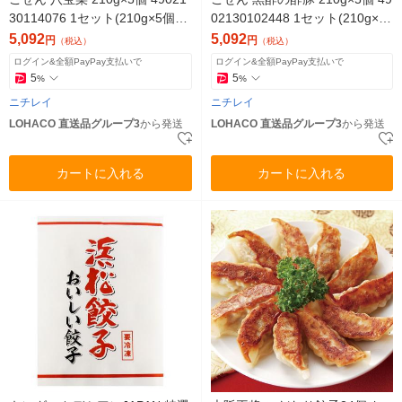
30114076 1セット(210g×5個)
02130102448 1セット(210g×5
（直送品）
個)（直送品）
5,092
5,092
円
円
（税込）
（税込）
ログイン&全額PayPay支払いで
ログイン&全額PayPay支払いで
5
5
%
%
ニチレイ
ニチレイ
LOHACO 直送品グループ3
から発送
LOHACO 直送品グループ3
から発送
カートに入れる
カートに入れる