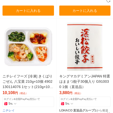
カートに入れる
カートに入れる
ニチレイフーズ [冷凍] きくばり
キングマカデミアンJAPAN 特選
ごぜん 八宝菜 210g×10個 4902
はままつ餃子30個入り G91003
130114076 1セット(210g×10
0 1個（直送品）
個)（直送品）
10,108
3,880
円
円
（税込）
（税込）
ログイン&全額PayPay支払いで
ログイン&全額PayPay支払いで
5
5
%
%
ニチレイ
LOHACO 直送品グループ1
から発送