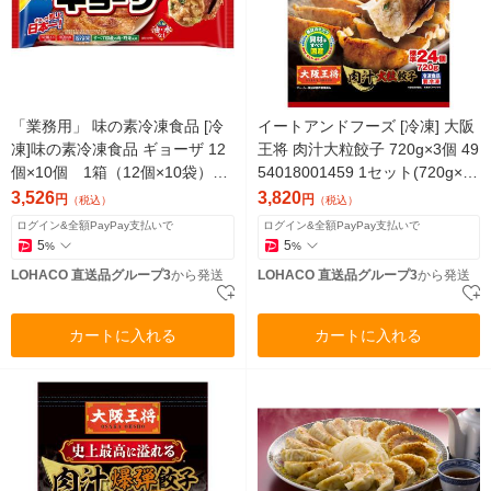
「業務用」 味の素冷凍食品 [冷
イートアンドフーズ [冷凍] 大阪
凍]味の素冷凍食品 ギョーザ 12
王将 肉汁大粒餃子 720g×3個 49
個×10個 1箱（12個×10袋）
54018001459 1セット(720g×3
（直送品）
個)（直送品）
3,526
3,820
円
円
（税込）
（税込）
ログイン&全額PayPay支払いで
ログイン&全額PayPay支払いで
5
5
%
%
LOHACO 直送品グループ3
から発送
LOHACO 直送品グループ3
から発送
カートに入れる
カートに入れる