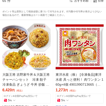
65
件
おすすめ順
切替
ポイント等は原則として税抜金額に基づいて付与されます。付与数や付与率が表示より少ない
場合があるので、最新情報はカート画面でご確認ください。
大阪王将 吉野家牛丼＆大阪王将
東洋水産（株） [冷凍食品]東洋
チャーハンセット 冷凍 餃子
水産 具っと便利！ 肉ワンタン 1
冷凍食品 ぎょうざ 牛丼 炒飯 チ
60g×4個 4901990713665（直
ャーハン おかず お弁当 中華
送品）
6,420
1,273
円
円
（税込）
（税込）
（直送品）
ログイン&全額PayPay支払いで
ログイン&全額PayPay支払いで
5
5
%
%