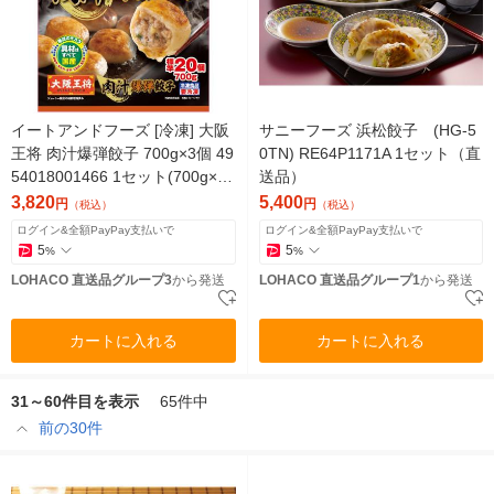
イートアンドフーズ [冷凍] 大阪
サニーフーズ 浜松餃子 (HG-5
王将 肉汁爆弾餃子 700g×3個 49
0TN) RE64P1171A 1セット（直
54018001466 1セット(700g×3
送品）
個)（直送品）
3,820
5,400
円
円
（税込）
（税込）
ログイン&全額PayPay支払いで
ログイン&全額PayPay支払いで
5
5
%
%
LOHACO 直送品グループ3
から発送
LOHACO 直送品グループ1
から発送
カートに入れる
カートに入れる
31～60件目を表示
65件中
前の30件