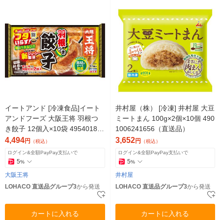
イートアンド [冷凍食品]イート
井村屋（株） [冷凍] 井村屋 大豆
アンドフーズ 大阪王将 羽根つ
ミートまん 100g×2個×10個 490
き餃子 12個入×10袋 49540181
1006241656（直送品）
29122（直送品）
4,494
3,652
円
円
（税込）
（税込）
ログイン&全額PayPay支払いで
ログイン&全額PayPay支払いで
5
5
%
%
大阪王将
井村屋
LOHACO 直送品グループ3
から発送
LOHACO 直送品グループ3
から発送
カートに入れる
カートに入れる