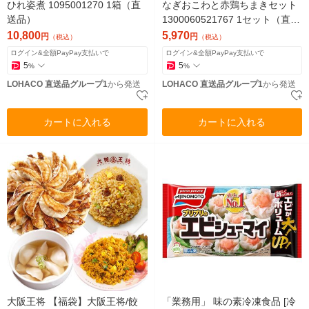
ひれ姿煮 1095001270 1箱（直
なぎおこわと赤鶏ちまきセット
送品）
1300060521767 1セット（直送
品）
10,800
5,970
円
円
（税込）
（税込）
ログイン&全額PayPay支払いで
ログイン&全額PayPay支払いで
5
5
%
%
LOHACO 直送品グループ1
から発送
LOHACO 直送品グループ1
から発送
カートに入れる
カートに入れる
大阪王将 【福袋】大阪王将/餃
「業務用」 味の素冷凍食品 [冷