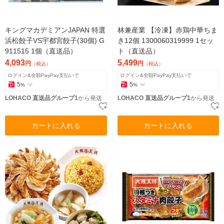
キングマカデミアンJAPAN 特選
林兼産業 【冷凍】赤鶏中華ちま
浜松餃子VS宇都宮餃子(30個) G
き12個 1300060319999 1セッ
911515 1個（直送品）
ト（直送品）
4,093
5,499
円
円
（税込）
（税込）
ログイン&全額PayPay支払いで
ログイン&全額PayPay支払いで
5
5
%
%
LOHACO 直送品グループ1
から発送
LOHACO 直送品グループ1
から発送
カートに入れる
カートに入れる