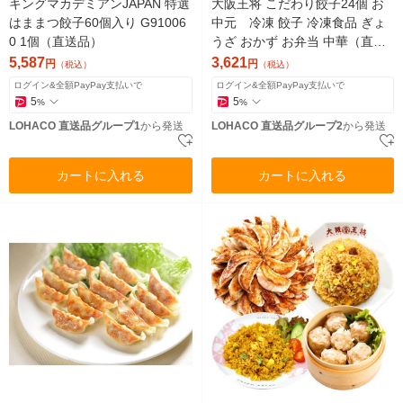
キングマカデミアンJAPAN 特選
大阪王将 こだわり餃子24個 お
はままつ餃子60個入り G91006
中元 冷凍 餃子 冷凍食品 ぎょ
0 1個（直送品）
うざ おかず お弁当 中華（直送
品）
5,587
3,621
円
円
（税込）
（税込）
ログイン&全額PayPay支払いで
ログイン&全額PayPay支払いで
5
5
%
%
LOHACO 直送品グループ1
から発送
LOHACO 直送品グループ2
から発送
カートに入れる
カートに入れる