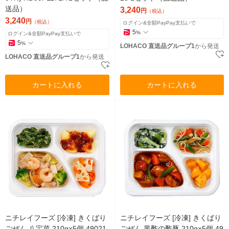
送品）
3,240
円
（税込）
3,240
円
（税込）
ログイン&全額PayPay支払いで
5
%
ログイン&全額PayPay支払いで
5
%
LOHACO 直送品グループ1
から発送
LOHACO 直送品グループ1
から発送
カートに入れる
カートに入れる
ニチレイフーズ [冷凍] きくばり
ニチレイフーズ [冷凍] きくばり
ごぜん 八宝菜 210g×5個 49021
ごぜん 黒酢の酢豚 210g×5個 49