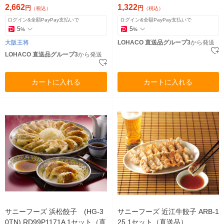
9122（直送品）
2,662
1,322
円
円
（税込）
（税込）
ログイン&全額PayPay支払いで
ログイン&全額PayPay支払いで
5
5
%
%
大阪王将
LOHACO 直送品グループ3
から発送
LOHACO 直送品グループ3
から発送
カートに入れる
カートに入れる
サニーフーズ 浜松餃子 (HG-3
サニーフーズ 近江牛餃子 ARB-1
0TN) RD99P1171A 1セット（直
25 1セット（直送品）