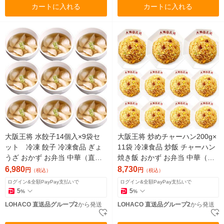
カートに入れる
カートに入れる
大阪王将 水餃子14個入×9袋セ
大阪王将 炒めチャーハン200g×
ット 冷凍 餃子 冷凍食品 ぎょ
11袋 冷凍食品 炒飯 チャーハン
うざ おかず お弁当 中華（直送
焼き飯 おかず お弁当 中華（直
品）
送品）
6,980
8,730
円
円
（税込）
（税込）
ログイン&全額PayPay支払いで
ログイン&全額PayPay支払いで
5
5
%
%
LOHACO 直送品グループ2
から発送
LOHACO 直送品グループ2
から発送