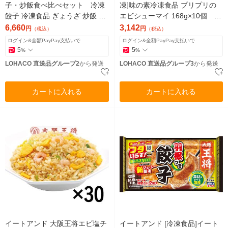
子・炒飯食べ比べセット 冷凍
凍]味の素冷凍食品 プリプリの
餃子 冷凍食品 ぎょうざ 炒飯 チ
エビシューマイ 168g×10個 1
ャーハン おかず お弁当 中華
箱（168g×10袋）（直送品）
6,660
3,142
円
円
（税込）
（税込）
（直送品）
ログイン&全額PayPay支払いで
ログイン&全額PayPay支払いで
5
5
%
%
LOHACO 直送品グループ2
から発送
LOHACO 直送品グループ3
から発送
カートに入れる
カートに入れる
イートアンド 大阪王将エビ塩チ
イートアンド [冷凍食品]イート