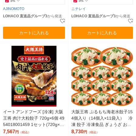
5
5
%
%
AJINOMOTO
ニチレイ
LOHACO 直送品グループ3
から発送
LOHACO 直送品グループ3
から発送
カートに入れる
カートに入れる
イートアンドフーズ [冷凍] 大阪
大阪王将 ぷるもち海老水餃子15
王将 肉汁大粒餃子 720g×6個 49
4個入り（14個入×11袋入） 冷
54018001459 1セット(720g×6
凍 餃子 冷凍食品 ぎょうざ おか
個)（直送品）
ず お弁当 中華（直送品）
7,567
8,730
円
円
（税込）
（税込）