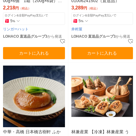
00g×6個 1箱（200g×6袋）
01006241502（直送品）
（直送品）
2,218
3,289
円
円
（税込）
（税込）
ログイン&全額PayPay支払いで
ログイン&全額PayPay支払いで
5
5
%
%
リンガーハット
井村屋
LOHACO 直送品グループ3
から発送
LOHACO 直送品グループ3
から発送
カートに入れる
カートに入れる
中華・高橋 日本橋古樹軒 ふか
林兼産業 【冷凍】林兼産業 う