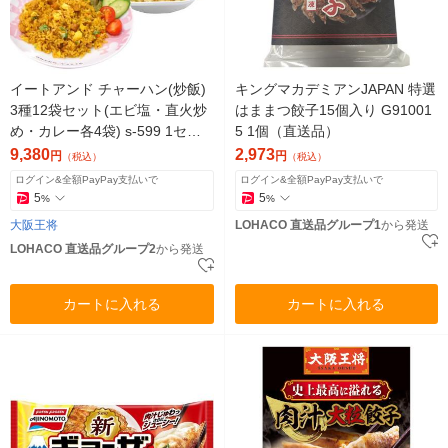
イートアンド チャーハン(炒飯)
キングマカデミアンJAPAN 特選
3種12袋セット(エビ塩・直火炒
はままつ餃子15個入り G91001
め・カレー各4袋) s-599 1セッ
5 1個（直送品）
ト（直送品）
9,380
2,973
円
円
（税込）
（税込）
ログイン&全額PayPay支払いで
ログイン&全額PayPay支払いで
5
5
%
%
大阪王将
LOHACO 直送品グループ1
から発送
LOHACO 直送品グループ2
から発送
カートに入れる
カートに入れる