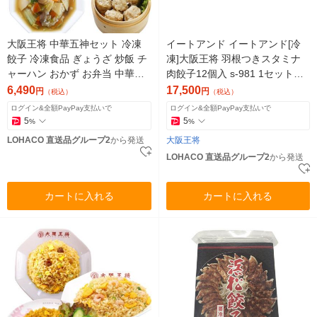
大阪王将 中華五神セット 冷凍
イートアンド イートアンド[冷
餃子 冷凍食品 ぎょうざ 炒飯 チ
凍]大阪王将 羽根つきスタミナ
ャーハン おかず お弁当 中華
肉餃子12個入 s-981 1セット（2
（直送品）
ケース×20袋入）（直送品）
6,490
17,500
円
円
（税込）
（税込）
ログイン&全額PayPay支払いで
ログイン&全額PayPay支払いで
5
5
%
%
LOHACO 直送品グループ2
から発送
大阪王将
LOHACO 直送品グループ2
から発送
カートに入れる
カートに入れる