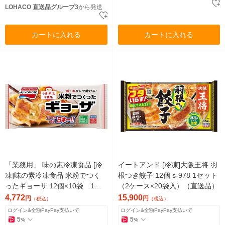
LOHACO 直送品グループ3
から発送
カートに入れる
カートに入れる
「業務用」 味の素冷凍食品 [冷
イートアンド [冷凍]大阪王将 羽
凍]味の素冷凍食品 米粉でつく
根つき餃子 12個 s-978 1セット
ったギョーザ 12個×10袋 1箱
（2ケース×20袋入）（直送品）
（12個×10袋）（直送品）
4,772
15,900
円
円
（税込）
（税込）
ログイン&全額PayPay支払いで
ログイン&全額PayPay支払いで
5
5
%
%