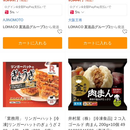
円
円
（税込）
（税込）
ログイン&全額PayPay支払いで
ログイン&全額PayPay支払いで
5
5
%
%
AJINOMOTO
大阪王将
LOHACO 直送品グループ3
から発送
LOHACO 直送品グループ2
から発送
カートに入れる
カートに入れる
「業務用」 リンガーハット [冷
井村屋（株） [冷凍食品] ２コ入
凍]リンガーハットのぎょうざ 2
ゴールド 肉まん 200g×10個 49