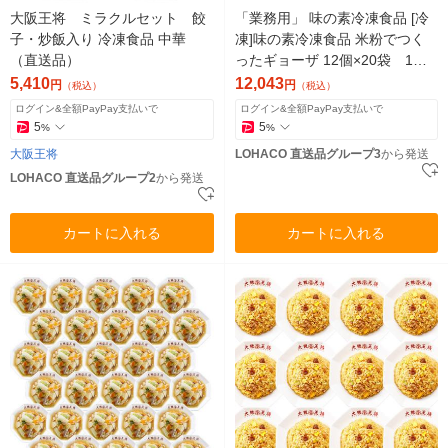
大阪王将 ミラクルセット 餃
「業務用」 味の素冷凍食品 [冷
子・炒飯入り 冷凍食品 中華
凍]味の素冷凍食品 米粉でつく
（直送品）
ったギョーザ 12個×20袋 1箱
（12個×20袋）（直送品）
5,410
12,043
円
円
（税込）
（税込）
ログイン&全額PayPay支払いで
ログイン&全額PayPay支払いで
5
5
%
%
大阪王将
LOHACO 直送品グループ3
から発送
LOHACO 直送品グループ2
から発送
カートに入れる
カートに入れる