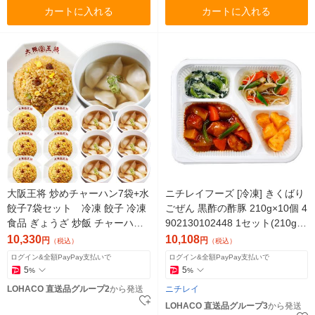
カートに入れる
カートに入れる
大阪王将 炒めチャーハン7袋+水
ニチレイフーズ [冷凍] きくばり
餃子7袋セット 冷凍 餃子 冷凍
ごぜん 黒酢の酢豚 210g×10個 4
食品 ぎょうざ 炒飯 チャーハン
902130102448 1セット(210g×1
おかず お弁当 中華（直送品）
0個)（直送品）
10,330
10,108
円
円
（税込）
（税込）
ログイン&全額PayPay支払いで
ログイン&全額PayPay支払いで
5
5
%
%
LOHACO 直送品グループ2
から発送
ニチレイ
LOHACO 直送品グループ3
から発送