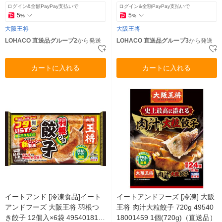
ログイン&全額PayPay支払いで
ログイン&全額PayPay支払いで
5
5
%
%
大阪王将
大阪王将
LOHACO 直送品グループ2
から発送
LOHACO 直送品グループ3
から発送
カートに入れる
カートに入れる
イートアンド [冷凍食品]イート
イートアンドフーズ [冷凍] 大阪
アンドフーズ 大阪王将 羽根つ
王将 肉汁大粒餃子 720g 49540
き餃子 12個入×6袋 495401812
18001459 1個(720g)（直送品）