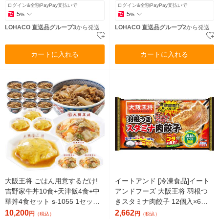
ログイン&全額PayPay支払いで
ログイン&全額PayPay支払いで
5
5
%
%
LOHACO 直送品グループ3
から発送
LOHACO 直送品グループ2
から発送
カートに入れる
カートに入れる
大阪王将 ごはん用意するだけ!
イートアンド [冷凍食品]イート
吉野家牛丼10食+天津飯4食+中
アンドフーズ 大阪王将 羽根つ
華丼4食セット s-1055 1セット
きスタミナ肉餃子 12個入×6袋 4
（直送品）
954018128125（直送品）
10,200
2,662
円
円
（税込）
（税込）