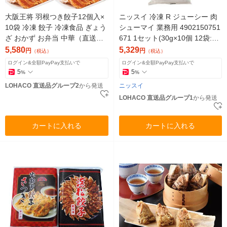
大阪王将 羽根つき餃子12個入×
ニッスイ 冷凍 R ジューシー 肉
10袋 冷凍 餃子 冷凍食品 ぎょう
シューマイ 業務用 4902150751
ざ おかず お弁当 中華（直送
671 1セット(30g×10個 12袋:計
品）
3600g)（直送品）
5,580
5,329
円
円
（税込）
（税込）
ログイン&全額PayPay支払いで
ログイン&全額PayPay支払いで
5
5
%
%
LOHACO 直送品グループ2
から発送
ニッスイ
LOHACO 直送品グループ1
から発送
カートに入れる
カートに入れる