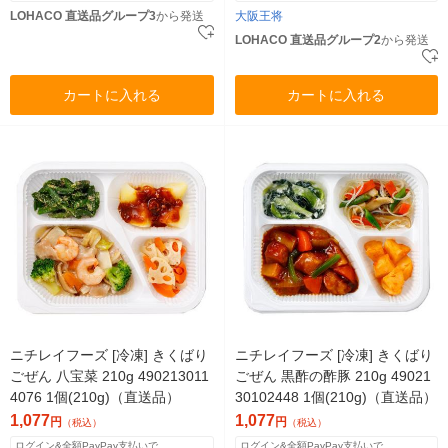
LOHACO 直送品グループ3
から発送
大阪王将
LOHACO 直送品グループ2
から発送
カートに入れる
カートに入れる
ニチレイフーズ [冷凍] きくばり
ニチレイフーズ [冷凍] きくばり
ごぜん 八宝菜 210g 490213011
ごぜん 黒酢の酢豚 210g 49021
4076 1個(210g)（直送品）
30102448 1個(210g)（直送品）
1,077
1,077
円
円
（税込）
（税込）
ログイン&全額PayPay支払いで
ログイン&全額PayPay支払いで