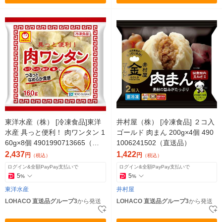
東洋水産（株） [冷凍食品]東洋
井村屋（株） [冷凍食品] ２コ入
水産 具っと便利！ 肉ワンタン 1
ゴールド 肉まん 200g×4個 490
60g×8個 4901990713665（直
1006241502（直送品）
送品）
2,437
1,422
円
円
（税込）
（税込）
ログイン&全額PayPay支払いで
ログイン&全額PayPay支払いで
5
5
%
%
東洋水産
井村屋
LOHACO 直送品グループ3
から発送
LOHACO 直送品グループ3
から発送