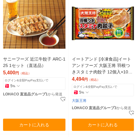
サニーフーズ 近江牛餃子 ARC-1
イートアンド [冷凍食品]イート
25 1セット（直送品）
アンドフーズ 大阪王将 羽根つ
きスタミナ肉餃子 12個入×10袋
5,400
円
（税込）
4954018128125（直送品）
4,494
円
（税込）
ログイン&全額PayPay支払いで
5
%
ログイン&全額PayPay支払いで
5
%
LOHACO 直送品グループ1
から発送
大阪王将
LOHACO 直送品グループ3
から発送
カートに入れる
カートに入れる