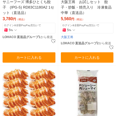
サニーフーズ 博多ひとくち餃
大阪王将 お試しセット 餃
子 (IPG-5) RD83C1180A2 1セ
子・炒飯・焼売入り 冷凍食品
ット（直送品）
中華（直送品）
3,780
5,560
円
円
（税込）
（税込）
ログイン&全額PayPay支払いで
ログイン&全額PayPay支払いで
5
5
%
%
LOHACO 直送品グループ1
から発送
大阪王将
LOHACO 直送品グループ2
から発送
カートに入れる
カートに入れる