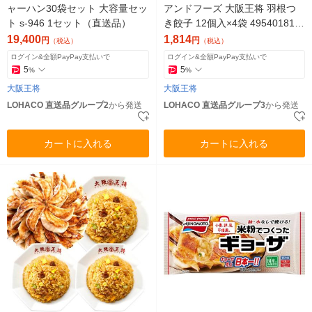
ャーハン30袋セット 大容量セッ
アンドフーズ 大阪王将 羽根つ
ト s-946 1セット（直送品）
き餃子 12個入×4袋 495401812
9122（直送品）
19,400
1,814
円
円
（税込）
（税込）
ログイン&全額PayPay支払いで
ログイン&全額PayPay支払いで
5
5
%
%
大阪王将
大阪王将
LOHACO 直送品グループ2
から発送
LOHACO 直送品グループ3
から発送
カートに入れる
カートに入れる