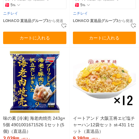
5
5
%
%
ニチレイ
ニチレイ
LOHACO 直送品グループ3
から発送
LOHACO 直送品グループ3
から発送
カートに入れる
カートに入れる
味の素 [冷凍] 海老肉焼売 243g×
イートアンド 大阪王将エビ塩チ
5個 4901001671526 1セット(5
ャーハン12袋セット st-431 1セ
個)（直送品）
ット（直送品）
3,039
9,380