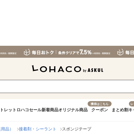
獲得はこちら
レ
トレット
ロハコセール
新着商品
オリジナル商品
クーポン
まとめ割
キ
装用品）
接着剤・シーラント
スポンジテープ