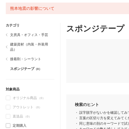
熊本地震の影響について
カテゴリ
スポンジテープ
文房具・オフィス・手芸
建築資材（内装・外装用
品）
接着剤・シーラント
スポンジテープ
（0）
対象商品
オリジナル商品
（0）
検索のヒント
アウトレット
（0）
誤字脱字がないかを確認してみ
直送品
（0）
言葉の区切り方を変えてみてくだ
同じ意味の別のキーワードで試
定期購入