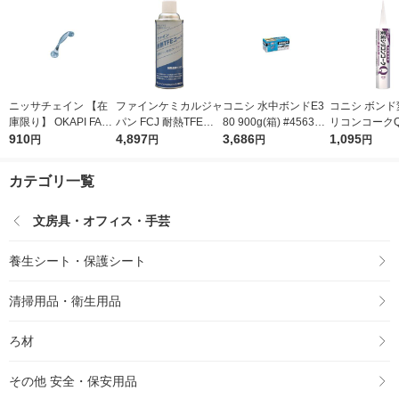
ニッサチェイン 【在
ファインケミカルジャ
コニシ 水中ボンドE3
コニシ ボンド
庫限り】 OKAPI FAハ
パン FCJ 耐熱TFEコ
80 900g(箱) #45637
リコンコークQ
ンドル97mmクローム
910
ート 420ml FC-103 1
4,897
E380-900 1セット 10
3,686
ト 333ml 571
1,095
円
円
円
円
FA-HAND97 1個 389-
本 477-7948（直送
3-4243（直送品）
99-1113（
2280（直送品）
品）
カテゴリ一覧
文房具・オフィス・手芸
養生シート・保護シート
清掃用品・衛生用品
ろ材
その他 安全・保安用品