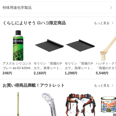
特殊用途化学製品
くらしによりそう ロハコ限定商品
もっと見る
アスクル シリコンス
モリリン 「現場のチ
モリリン 「現場のチ
ハンディ・
プレー as-03 420ml 1
カラ」 防草シート 5
カラ」 防草シート 3
「現場のチカ
本 オリジナル
246
年耐候性 1m×10m B
2,160
年耐候性 1m×10m B
1,298
刷毛 30mm
5,548
円
円
円
円
S5A110 1本 オリジナ
SAS110 1本 オリジナ
ット（50本：
ル
ル
5箱） オリ
お買い得商品満載！アウトレット
もっと見る