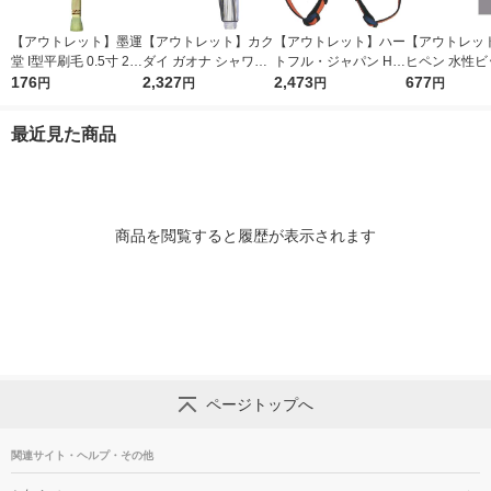
【アウトレット】墨運
【アウトレット】カク
【アウトレット】ハー
【アウトレッ
堂 I型平刷毛 0.5寸 23
ダイ ガオナ シャワー
トフル・ジャパン HE
ヒペン 水性ビ
325 1個
176
ヘッド クリア 手元ス
2,327
ART ガーデンスパイ
2,473
多用途 1/5L 
677
円
円
円
円
トップ 節水30% 低水
ク 極 2-6058 1個
レー) 901853
圧対応 一時止水 日本
最近見た商品
製 GA-FC012 1個
商品を閲覧すると履歴が表示されます
ページトップへ
関連サイト・ヘルプ・その他