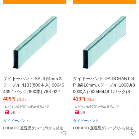
ダイドーハント SP J線4mmス
ダイドーハント DAIDOHANT S
テープル 413J(800本入) 00046
P J線10mmステープル 1008J(8
439 1パック(800本) 788-0227
00本入) 00046449 1パック(800
（直送品）
本)（直送品）
409
413
円
円
（税込）
（税込）
ログイン&全額PayPay支払いで
ログイン&全額PayPay支払いで
5
5
%
%
ダイドーハント
ダイドーハント
LOHACO 直送品グループ1
から発送
LOHACO 直送品グループ1
から発送