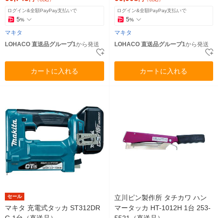
ログイン&全額PayPay支払いで
ログイン&全額PayPay支払いで
5
5
%
%
マキタ
マキタ
LOHACO 直送品グループ1
から発送
LOHACO 直送品グループ1
から発送
カートに入れる
カートに入れる
セール
立川ピン製作所 タチカワ ハン
マキタ 充電式タッカ ST312DR
マータッカ HT-1012H 1台 253-
G 1台（直送品）
5521（直送品）