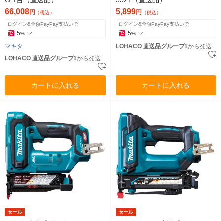
66,008
5,899
円
円
（税込）
（税込）
ログイン&全額PayPay支払いで
ログイン&全額PayPay支払いで
5
5
%
%
マキタ
LOHACO 直送品グループ1
から発送
LOHACO 直送品グループ1
から発送
カートに入れる
カートに入れる
セール
セール