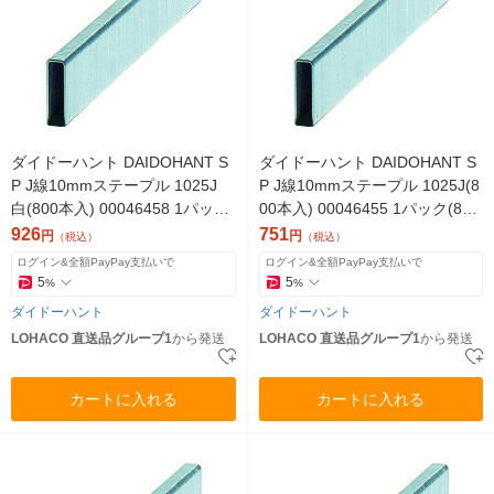
ダイドーハント DAIDOHANT S
ダイドーハント DAIDOHANT S
P J線10mmステープル 1025J
P J線10mmステープル 1025J(8
白(800本入) 00046458 1パック
00本入) 00046455 1パック(800
(800本)（直送品）
本)（直送品）
926
751
円
円
（税込）
（税込）
ログイン&全額PayPay支払いで
ログイン&全額PayPay支払いで
5
5
%
%
ダイドーハント
ダイドーハント
LOHACO 直送品グループ1
から発送
LOHACO 直送品グループ1
から発送
カートに入れる
カートに入れる