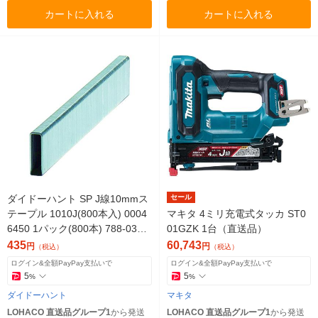
カートに入れる
カートに入れる
ダイドーハント SP J線10mmス
セール
テープル 1010J(800本入) 0004
マキタ 4ミリ充電式タッカ ST0
6450 1パック(800本) 788-0332
01GZK 1台（直送品）
（直送品）
435
60,743
円
円
（税込）
（税込）
ログイン&全額PayPay支払いで
ログイン&全額PayPay支払いで
5
5
%
%
ダイドーハント
マキタ
LOHACO 直送品グループ1
から発送
LOHACO 直送品グループ1
から発送