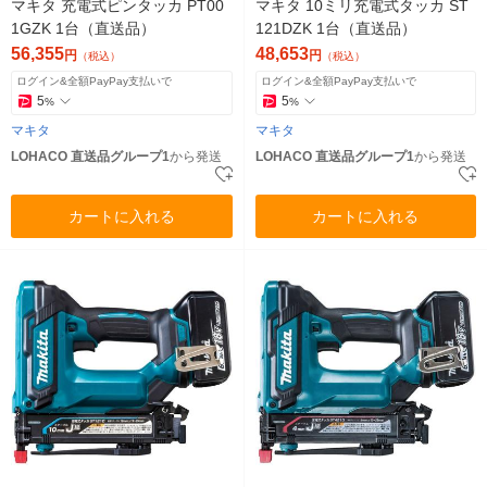
マキタ 充電式ピンタッカ PT00
マキタ 10ミリ充電式タッカ ST
1GZK 1台（直送品）
121DZK 1台（直送品）
56,355
48,653
円
円
（税込）
（税込）
ログイン&全額PayPay支払いで
ログイン&全額PayPay支払いで
5
5
%
%
マキタ
マキタ
LOHACO 直送品グループ1
から発送
LOHACO 直送品グループ1
から発送
カートに入れる
カートに入れる