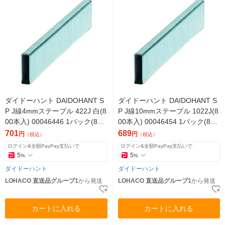
ダイドーハント DAIDОHANT S
ダイドーハント DAIDOHANT S
P J線4mmステープル 422J 白(8
P J線10mmステープル 1022J(8
00本入) 00046446 1パック(800
00本入) 00046454 1パック(800
本)（直送品）
本)（直送品）
701
689
円
円
（税込）
（税込）
ログイン&全額PayPay支払いで
ログイン&全額PayPay支払いで
5
5
%
%
ダイドーハント
ダイドーハント
LOHACO 直送品グループ1
から発送
LOHACO 直送品グループ1
から発送
カートに入れる
カートに入れる