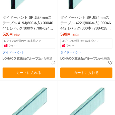
ダイドーハント SP J線4mmス
ダイドーハント SP J線4mmス
テープル 419J(800本入) 00046
テープル 422J(800本入) 00046
441 1パック(800本) 788-0243
442 1パック(800本) 788-0251
（直送品）
（直送品）
526
599
円
円
（税込）
（税込）
ログイン&全額PayPay支払いで
ログイン&全額PayPay支払いで
5
5
%
%
ダイドーハント
ダイドーハント
LOHACO 直送品グループ1
から発送
LOHACO 直送品グループ1
から発送
カートに入れる
カートに入れる