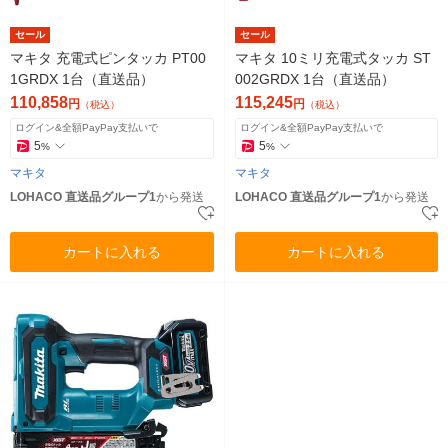
セール
セール
マキタ 充電式ピンタッカ PT00
マキタ 10ミリ充電式タッカ ST
1GRDX 1台（直送品）
002GRDX 1台（直送品）
110,858
115,245
円
円
（税込）
（税込）
ログイン&全額PayPay支払いで
ログイン&全額PayPay支払いで
5
5
%
%
マキタ
マキタ
LOHACO 直送品グループ1
から発送
LOHACO 直送品グループ1
から発送
カートに入れる
カートに入れる