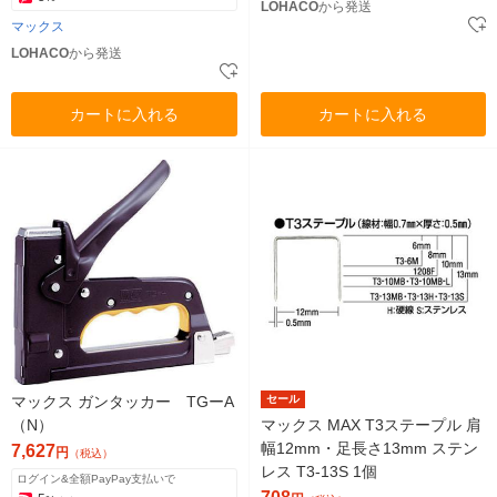
LOHACO
から発送
マックス
LOHACO
から発送
カートに入れる
カートに入れる
マックス ガンタッカー TGーA
セール
（N）
マックス MAX T3ステープル 肩
幅12mm・足長さ13mm ステン
7,627
円
（税込）
レス T3-13S 1個
ログイン&全額PayPay支払いで