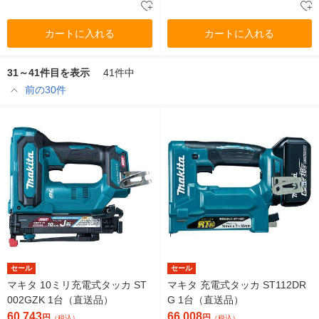
カートに入れる
カートに入れる
31～41件目を表示
41件中
前の30件
セール
セール
マキタ 10ミリ充電式タッカ ST
マキタ 充電式タッカ ST112DR
002GZK 1台（直送品）
G 1台（直送品）
60,743
66,008
円
円
（税込）
（税込）