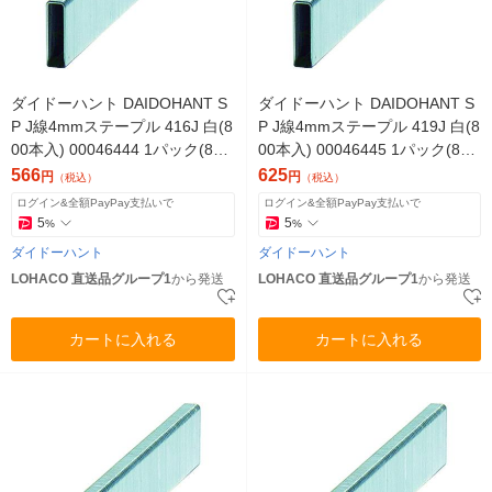
ダイドーハント DAIDОHANT S
ダイドーハント DAIDOHANT S
P J線4mmステープル 416J 白(8
P J線4mmステープル 419J 白(8
00本入) 00046444 1パック(800
00本入) 00046445 1パック(800
本)（直送品）
本)（直送品）
566
625
円
円
（税込）
（税込）
ログイン&全額PayPay支払いで
ログイン&全額PayPay支払いで
5
5
%
%
ダイドーハント
ダイドーハント
LOHACO 直送品グループ1
から発送
LOHACO 直送品グループ1
から発送
カートに入れる
カートに入れる