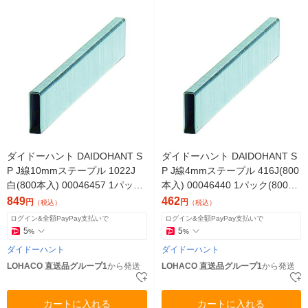
ダイドーハント DAIDOHANT S
ダイドーハント DAIDOHANT S
P J線10mmステープル 1022J
P J線4mmステープル 416J(800
白(800本入) 00046457 1パック
本入) 00046440 1パック(800本)
(800本)（直送品）
（直送品）
849
462
円
円
（税込）
（税込）
ログイン&全額PayPay支払いで
ログイン&全額PayPay支払いで
5
5
%
%
ダイドーハント
ダイドーハント
LOHACO 直送品グループ1
から発送
LOHACO 直送品グループ1
から発送
カートに入れる
カートに入れる