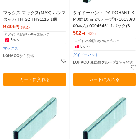
マックス マックス(MAX) ハンマ
ダイドーハント DAIDOHANT S
タッカ TH-S2 TH91115 1個
P J線10mmステープル 1013J(8
00本入) 00046451 1パック(800
9,406
円
（税込）
本)（直送品）
502
円
（税込）
ログイン&全額PayPay支払いで
5
%
ログイン&全額PayPay支払いで
5
%
マックス
ダイドーハント
LOHACO
から発送
LOHACO 直送品グループ1
から発送
カートに入れる
カートに入れる