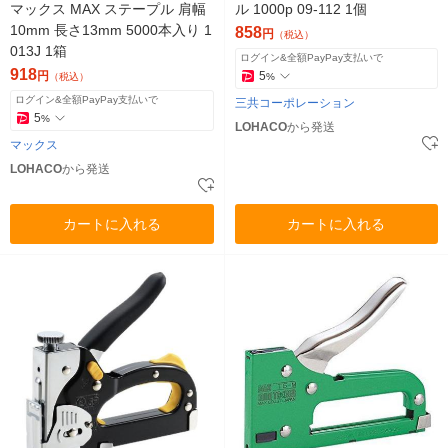
マックス MAX ステープル 肩幅
ル 1000p 09-112 1個
10mm 長さ13mm 5000本入り 1
858
円
（税込）
013J 1箱
ログイン&全額PayPay支払いで
918
円
5
（税込）
%
ログイン&全額PayPay支払いで
三共コーポレーション
5
%
LOHACO
から発送
マックス
LOHACO
から発送
カートに入れる
カートに入れる