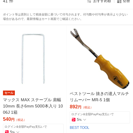
41
件
おすすめ順
切替
ポイント等は原則として税抜金額に基づいて付与されます。付与数や付与率が表示より少ない
場合があるので、最新情報はカート画面でご確認ください。
セール
ベストツール 抜きの達人マルチ
マックス MAX ステープル 肩幅
リムーバー MR-5 1個
10mm 長さ6mm 5000本入り 10
892
円
（税込）
06J 1箱
ログイン&全額PayPay支払いで
540
円
5
（税込）
%
ログイン&全額PayPay支払いで
BEST TOOL
5
%