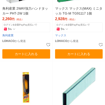
角利産業 2WAY強力ハンドタッ
マックス マックス(MAX) ミニタ
カー PHT-2W 1個
ッカ TG-M TG91117 1個
2,260
2,928
円
円
（税込）
（税込）
ログイン&全額PayPay支払いで
ログイン&全額PayPay支払いで
5
5
%
%
角利産業
マックス
LOHACO
から発送
LOHACO
から発送
カートに入れる
カートに入れる