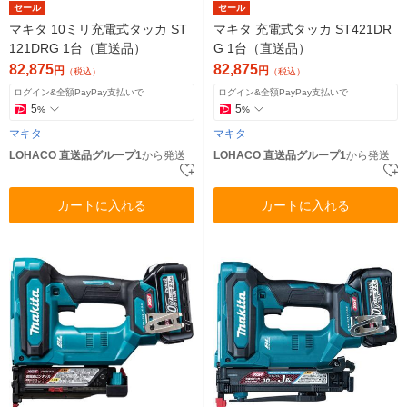
セール
セール
マキタ 10ミリ充電式タッカ ST
マキタ 充電式タッカ ST421DR
121DRG 1台（直送品）
G 1台（直送品）
82,875
82,875
円
円
（税込）
（税込）
ログイン&全額PayPay支払いで
ログイン&全額PayPay支払いで
5
5
%
%
マキタ
マキタ
LOHACO 直送品グループ1
から発送
LOHACO 直送品グループ1
から発送
カートに入れる
カートに入れる