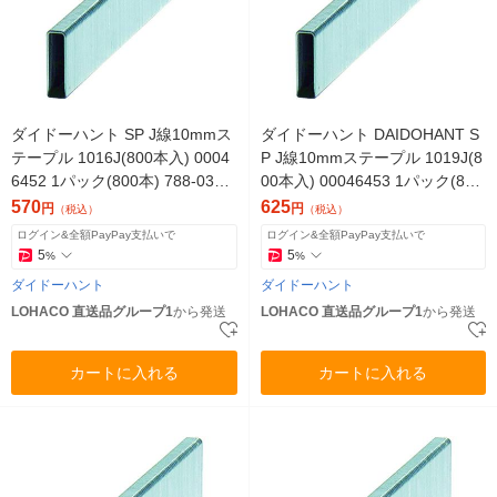
ダイドーハント SP J線10mmス
ダイドーハント DAIDOHANT S
テープル 1016J(800本入) 0004
P J線10mmステープル 1019J(8
6452 1パック(800本) 788-0359
00本入) 00046453 1パック(800
（直送品）
本)（直送品）
570
625
円
円
（税込）
（税込）
ログイン&全額PayPay支払いで
ログイン&全額PayPay支払いで
5
5
%
%
ダイドーハント
ダイドーハント
LOHACO 直送品グループ1
から発送
LOHACO 直送品グループ1
から発送
カートに入れる
カートに入れる