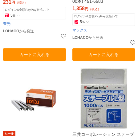
00本) 451-6583
231
円
（税込）
1,358
円
（税込）
ログイン&全額PayPay支払いで
5
%
ログイン&全額PayPay支払いで
5
%
豊光
マックス
LOHACO
から発送
LOHACO
から発送
カートに入れる
カートに入れる
セール
三共コーポレーション ステープ