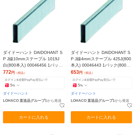
ダイドーハント DAIDOHANT S
ダイドーハント DAIDOHANT S
P J線10mmステープル 1019J
P J線4mmステープル 425J(800
白(800本入) 00046456 1パック
本入) 00046443 1パック(800本)
(800本)（直送品）
（直送品）
772
653
円
円
（税込）
（税込）
ログイン&全額PayPay支払いで
ログイン&全額PayPay支払いで
5
5
%
%
ダイドーハント
ダイドーハント
LOHACO 直送品グループ1
から発送
LOHACO 直送品グループ1
から発送
カートに入れる
カートに入れる