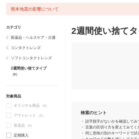
熊本地震の影響について
カテゴリ
2週間使い捨て
医薬品・ヘルスケア・介護
コンタクトレンズ
ソフトコンタクトレンズ
2週間使い捨てタイプ
（0）
対象商品
オリジナル商品
（0）
検索のヒント
アウトレット
（0）
誤字脱字がないかを確認してみ
直送品
（0）
言葉の区切り方を変えてみてくだ
同じ意味の別のキーワードで試
定期購入