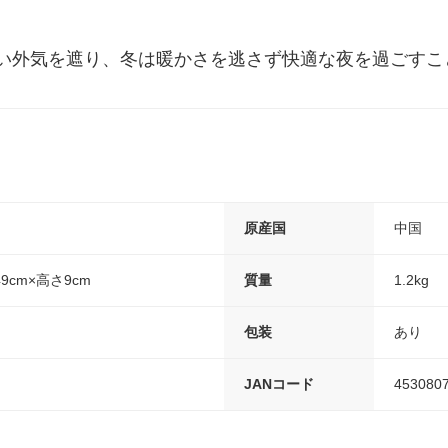
い外気を遮り、冬は暖かさを逃さず快適な夜を過ごすこ
原産国
中国
9cm×高さ9cm
質量
1.2kg
包装
あり
JANコード
453080