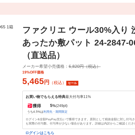
ファクリエ ウール30%入り 
あったか敷パット 24-2847-0
（直送品）
メーカー希望小売価格：
6,820円（税込）
19%OFF価格
5,465
円
（税込）
セール
お買い物でもらえる特典
最大付与率11%
5
獲得
%
(249pt)
うち4.5%は
利用先・期間限定
ログイン&全額PayPay支払いで獲得できます。原則として税抜金額に対し付与
も実際の付与数、付与率が少ない場合があります。詳細は内訳からご確認くださ
ログインはこちら