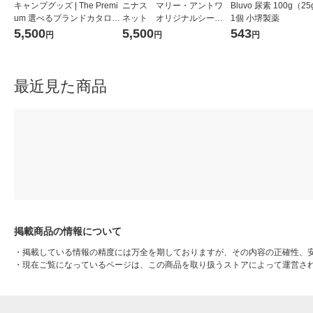
キャンプグッズ | The Premi
ニナス マリー・アントワ
Bluvo 尿素 100g（2
um 選べるブランドカタログ
ネット オリジナルシーク
1個 小堺製薬
B （ギフトカードタイプ）
レットガーデンティータイ
5,500
5,500
543
円
円
円
スタンダード封筒（直送
ム 26個 ギフトカード
品）
スタンダード封筒／熨斗
（御中元）（直送品）
最近見た商品
掲載商品の情報について
・
掲載している情報の精度には万全を期しておりますが、その内容の正確性、
・
現在ご覧になっているページは、この商品を取り扱うストアによって運営さ