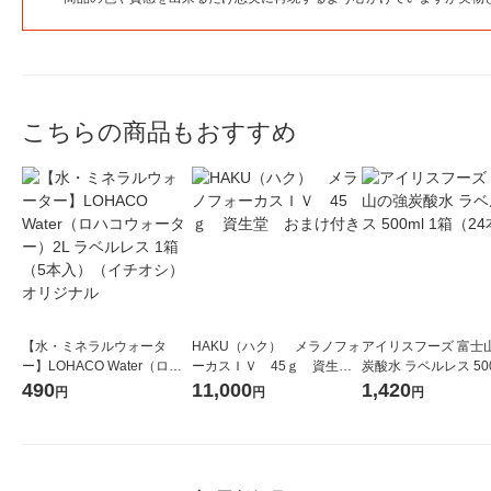
こちらの商品もおすすめ
【水・ミネラルウォータ
HAKU（ハク） メラノフォ
アイリスフーズ 富士
ー】LOHACO Water（ロハ
ーカスＩＶ 45ｇ 資生
炭酸水 ラベルレス 500
コウォーター）2L ラベルレ
堂 おまけ付き
箱（24本入）
490
11,000
1,420
円
円
円
ス 1箱（5本入）（イチオ
シ） オリジナル