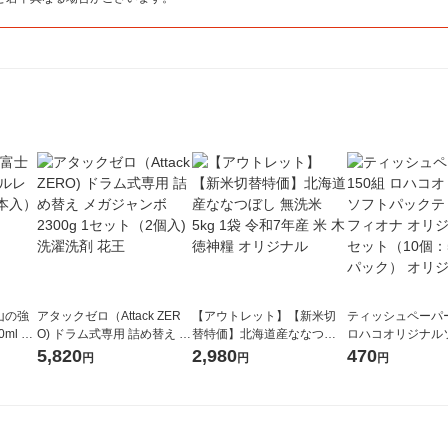
山の強
アタックゼロ（Attack ZER
【アウトレット】【新米切
ティッシュペーパー
ml 1
O) ドラム式専用 詰め替え メ
替特価】北海道産ななつぼ
ロハコオリジナル
ガジャンボ 2300g 1セット
し 無洗米 5kg 1袋 令和7年産
ックティッシュ フ
5,820
2,980
470
円
円
円
（2個入) 洗濯洗剤 花王
米 木徳神糧 オリジナル
リジナル 1セット
5個入×2パック）
ル