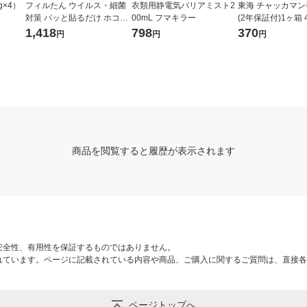
5g×4）
フィルたん ウイルス・細菌
衣類用静電気バリアミスト2
東海 チャッカマ
対策 パッと貼るだけ ホコリ
00mL フマキラー
(2年保証付)1ヶ箱 4
とりフィルター エアコン・
08347 1本
1,418
798
370
円
円
円
空気清浄機用 1セット（1枚
×2）東洋アルミエコープロ
ダクツ
商品を閲覧すると履歴が表示されます
安全性、有用性を保証するものではありません。
れています。ページに記載されている内容や商品、ご購入に関するご質問は、直接各
ページトップへ