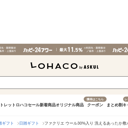
獲得はこちら
レ
トレット
ロハコセール
新着商品
オリジナル商品
クーポン
まとめ割
キ
雑ギフト
日雑ギフト
ファクリエ ウール30%入り 洗えるあったか敷パット