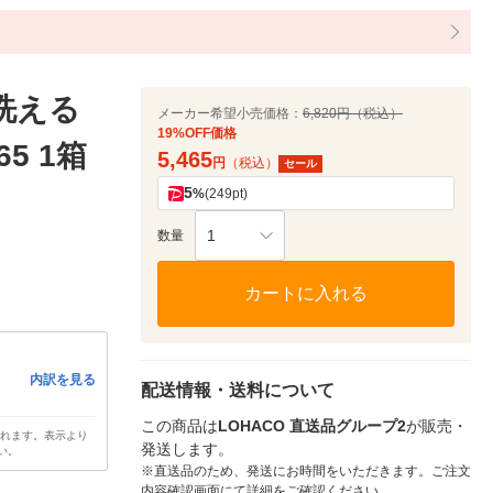
洗える
メーカー希望小売価格：
6,820円（税込）
19%OFF価格
65 1箱
5,465
円
（税込）
セール
5
%
(249pt)
1
数量
カートに入れる
内訳を見る
配送情報・送料について
この商品は
LOHACO 直送品グループ2
が販売・
されます。表示より
発送します。
い。
※直送品のため、発送にお時間をいただきます。ご注文
内容確認画面にて詳細をご確認ください。