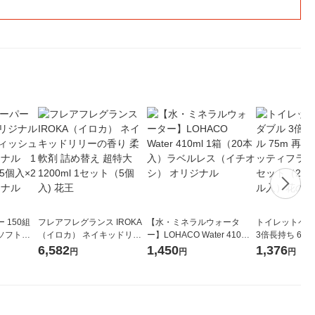
 150組
フレアフレグランス IROKA
【水・ミネラルウォータ
トイレットペー
ソフトパ
（イロカ） ネイキッドリリ
ー】LOHACO Water 410ml
3倍長持ち 6ロール 75
ィオナ オ
ーの香り 柔軟剤 詰め替え 超
1箱（20本入）ラベルレス
紙配合 スコッ
6,582
1,450
1,376
円
円
円
（10個：
特大 1200ml 1セット（5個
（イチオシ） オリジナル
パック 1セット
 オリジナ
入) 花王
ロール入）花の