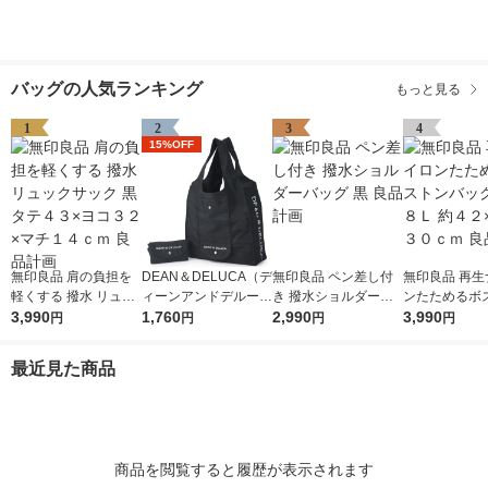
バッグの人気ランキング
もっと見る
1
2
3
4
15%OFF
無印良品 肩の負担を
DEAN＆DELUCA（デ
無印良品 ペン差し付
無印良品 再生
軽くする 撥水 リュッ
ィーンアンドデルー
き 撥水ショルダーバ
ンたためるボ
クサック 黒 タテ４３
3,990
カ） ショッピングバ
1,760
ッグ 黒 良品計画
2,990
ッグ 黒 １８Ｌ
3,990
円
円
円
円
×ヨコ３２×マチ１４
ッグ ブラック 200
×１５×３０ｃ
ｃｍ 良品計画
0814201691
計画
最近見た商品
商品を閲覧すると履歴が表示されます