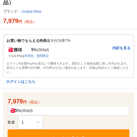
品）
ブランド：
United Athle
7,979
円
（税込）
お買い物でもらえる特典
最大付与率7%
内訳を見る
5
獲得
%
(364pt)
うち4.5%は
利用先・期間限定
ログイン&全額PayPay支払いで獲得できます。原則として税抜金額に対し付与されます。
表示よりも実際の付与数、付与率が少ない場合があります。詳細は内訳からご確認くださ
い。
ログインはこちら
7,979
円
（税込）
5
%
(364pt)
1
数量