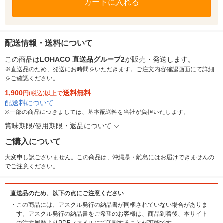
カートに入れる
配送情報・送料について
この商品は
LOHACO 直送品グループ2
が販売・発送します。
※直送品のため、発送にお時間をいただきます。ご注文内容確認画面にて詳細
をご確認ください。
1,900
送料無料
円
(税込)以上で
配送料について
※
一部の商品につきましては、基本配送料を当社が負担いたします。
賞味期限/使用期限・返品について
ご購入について
大変申し訳ございません。この商品は、沖縄県・離島にはお届けできませんの
でご注意ください。
直送品のため、以下の点にご注意ください
・
この商品には、アスクル発行の納品書が同梱されていない場合がありま
す。アスクル発行の納品書をご希望のお客様は、商品到着後、本サイト
の注文履歴よりPDFファイルにて印刷することが可能です。