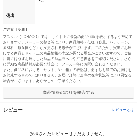
備考
ご注意【免責】
アスクル（LOHACO）では、サイト上に最新の商品情報を表示するよう努めて
おりますが、メーカーの都合等により、商品規格・仕様（容量、パッケージ、
原材料、原産国など）が変更される場合がございます。このため、実際にお届
けする商品とサイト上の商品情報の表記が異なる場合がございますので、ご使
用前には必ずお届けした商品の商品ラベルや注意書きをご確認ください。さら
に詳細な商品情報が必要な場合は、メーカー等にお問い合わせください。
また、商品名における「セット」や「箱」の表記は、必ずしも箱でのお届けを
お約束するものではありません。お届け形態は倉庫の在庫状況等により異なる
場合がございます。あらかじめご了承ください。
商品情報の誤りを報告する
レビュー
レビューとは
投稿されたレビューはまだありません。