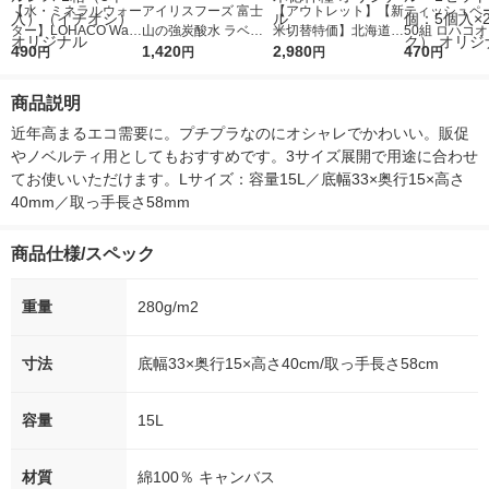
【水・ミネラルウォー
アイリスフーズ 富士
【アウトレット】【新
ティッシュペー
ター】LOHACO Wate
山の強炭酸水 ラベル
米切替特価】北海道産
50組 ロハコ
r（ロハコウォータ
490
レス 500ml 1箱（24
1,420
ななつぼし 無洗米 5k
2,980
ルソフトパッ
470
円
円
円
円
ー）2L ラベルレス 1
本入）
g 1袋 令和7年産 米 木
シュ フィオナ
箱（5本入）（イチオ
徳神糧 オリジナル
ナル 1セット
商品説明
シ） オリジナル
個：5個入×2
オリジナル
近年高まるエコ需要に。プチプラなのにオシャレでかわいい。販促
やノベルティ用としてもおすすめです。3サイズ展開で用途に合わせ
てお使いいただけます。Lサイズ：容量15L／底幅33×奥行15×高さ
40mm／取っ手長さ58mm
商品仕様/スペック
重量
280g/m2
寸法
底幅33×奥行15×高さ40cm/取っ手長さ58cm
容量
15L
材質
綿100％ キャンバス