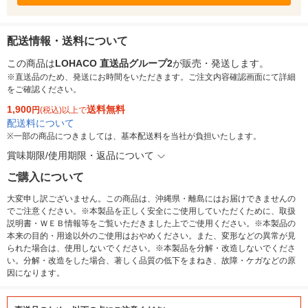
配送情報・送料について
この商品は
LOHACO 直送品グループ2
が販売・発送します。
※直送品のため、発送にお時間をいただきます。ご注文内容確認画面にて詳細
をご確認ください。
1,900
送料無料
円
(税込)以上で
配送料について
※
一部の商品につきましては、基本配送料を当社が負担いたします。
賞味期限/使用期限・返品について
ご購入について
大変申し訳ございません。この商品は、沖縄県・離島にはお届けできませんの
でご注意ください。※本製品を正しく安全にご使用していただくために、取扱
説明書・ＷＥＢ情報等をご覧いただきました上でご使用ください。※本製品の
本来の目的・用途以外のご使用はおやめください。また、変形などの異常が見
られた場合は、使用しないでください。※本製品を分解・改造しないでくださ
い。分解・改造をした場合、著しく品質の低下をまねき、故障・ケガなどの原
因になります。