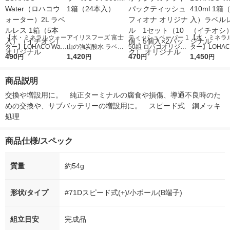
【水・ミネラルウォー
アイリスフーズ 富士
ティッシュペーパー 1
【水・ミネラ
ター】LOHACO Wate
山の強炭酸水 ラベル
50組 ロハコオリジナ
ター】LOHACO
r（ロハコウォータ
490
レス 500ml 1箱（24
1,420
ルソフトパックティッ
470
r 410ml 1箱
1,450
円
円
円
円
ー）2L ラベルレス 1
本入）
シュ フィオナ オリジ
入）ラベルレ
箱（5本入）（イチオ
ナル 1セット（10
オシ） オリジ
商品説明
シ） オリジナル
個：5個入×2パック）
オリジナル
交換や増設用に。　純正ターミナルの腐食や損傷、導通不良時のた
めの交換や、サブバッテリーの増設用に。　スピード式　銅メッキ
処理
商品仕様/スペック
質量
約54g
形状/タイプ
#71Dスピード式(+)/小ポール(B端子)
組立目安
完成品