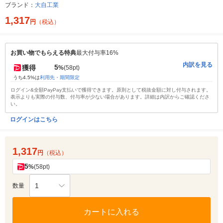
ブランド：
大自工業
1,317
円
（税込）
お買い物でもらえる特典
最大付与率16%
内訳を見る
5
獲得
%
(58pt)
うち4.5%は
利用先・期間限定
ログイン&全額PayPay支払いで獲得できます。原則として税抜金額に対し付与されます。
表示よりも実際の付与数、付与率が少ない場合があります。詳細は内訳からご確認くださ
い。
ログインはこちら
1,317
円
（税込）
5
%
(58pt)
1
数量
カートに入れる