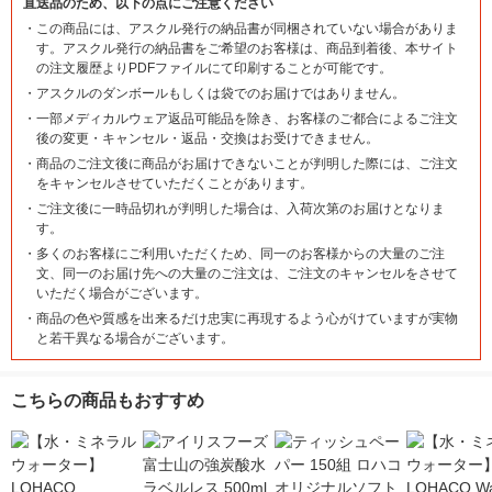
直送品のため、以下の点にご注意ください
・
この商品には、アスクル発行の納品書が同梱されていない場合がありま
す。アスクル発行の納品書をご希望のお客様は、商品到着後、本サイト
の注文履歴よりPDFファイルにて印刷することが可能です。
・
アスクルのダンボールもしくは袋でのお届けではありません。
・
一部メディカルウェア返品可能品を除き、お客様のご都合によるご注文
後の変更・キャンセル・返品・交換はお受けできません。
・
商品のご注文後に商品がお届けできないことが判明した際には、ご注文
をキャンセルさせていただくことがあります。
・
ご注文後に一時品切れが判明した場合は、入荷次第のお届けとなりま
す。
・
多くのお客様にご利用いただくため、同一のお客様からの大量のご注
文、同一のお届け先への大量のご注文は、ご注文のキャンセルをさせて
いただく場合がございます。
・
商品の色や質感を出来るだけ忠実に再現するよう心がけていますが実物
と若干異なる場合がございます。
こちらの商品もおすすめ