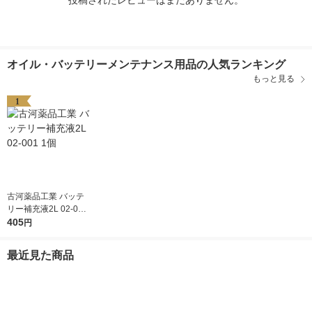
投稿されたレビューはまだありません。
オイル・バッテリーメンテナンス用品の人気ランキング
もっと見る
1
古河薬品工業 バッテ
リー補充液2L 02-001
1個
405
円
最近見た商品