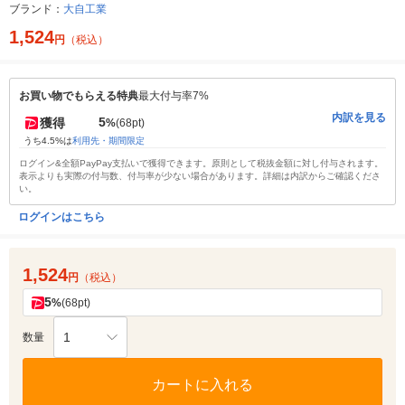
ブランド：
大自工業
1,524
円
（税込）
お買い物でもらえる特典
最大付与率7%
内訳を見る
5
獲得
%
(68pt)
うち4.5%は
利用先・期間限定
ログイン&全額PayPay支払いで獲得できます。原則として税抜金額に対し付与されます。
表示よりも実際の付与数、付与率が少ない場合があります。詳細は内訳からご確認くださ
い。
ログインはこちら
1,524
円
（税込）
5
%
(68pt)
1
数量
カートに入れる