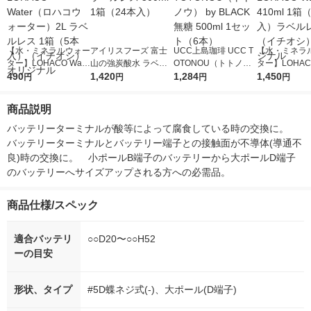
【水・ミネラルウォー
アイリスフーズ 富士
UCC上島珈琲 UCC T
【水・ミネラ
ター】LOHACO Wate
山の強炭酸水 ラベル
OTONOU（トトノ
ター】LOHACO
r（ロハコウォータ
490
レス 500ml 1箱（24
1,420
ウ） by BLACK無糖 5
1,284
r 410ml 1箱
1,450
円
円
円
円
ー）2L ラベルレス 1
本入）
00ml 1セット（6本）
入）ラベルレ
箱（5本入）（イチオ
オシ） オリジ
商品説明
シ） オリジナル
バッテリーターミナルが酸等によって腐食している時の交換に。　
バッテリーターミナルとバッテリー端子との接触面が不導体(導通不
良)時の交換に。　小ポールB端子のバッテリーから大ポールD端子
のバッテリーへサイズアップされる方への必需品。
商品仕様/スペック
適合バッテリ
○○D20〜○○H52
ーの目安
形状、タイプ
#5D蝶ネジ式(-)、大ポール(D端子)