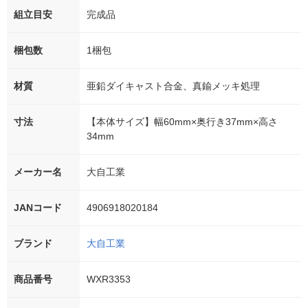
組立目安
完成品
梱包数
1梱包
材質
亜鉛ダイキャスト合金、真鍮メッキ処理
寸法
【本体サイズ】幅60mm×奥行き37mm×高さ
34mm
メーカー名
大自工業
JANコード
4906918020184
ブランド
大自工業
商品番号
WXR3353