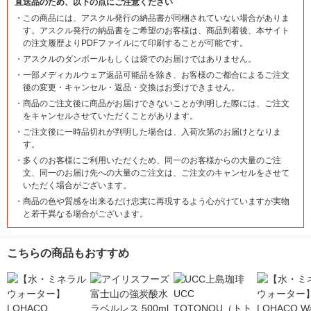
直送品のため、以下の点にご注意ください
・
この商品には、アスクル発行の納品書が同梱されていない場合がありま
す。アスクル発行の納品書をご希望のお客様は、商品到着後、本サイト
の注文履歴よりPDFファイルにて印刷することが可能です。
・
アスクルのダンボールもしくは袋でのお届けではありません。
・
一部メディカルウェア返品可能品を除き、お客様のご都合によるご注文
後の変更・キャンセル・返品・交換はお受けできません。
・
商品のご注文後に商品がお届けできないことが判明した際には、ご注文
をキャンセルさせていただくことがあります。
・
ご注文後に一時品切れが判明した場合は、入荷次第のお届けとなりま
す。
・
多くのお客様にご利用いただくため、同一のお客様からの大量のご注
文、同一のお届け先への大量のご注文は、ご注文のキャンセルをさせて
いただく場合がございます。
・
商品の色や質感を出来るだけ忠実に再現するよう心がけていますが実物
と若干異なる場合がございます。
こちらの商品もおすすめ