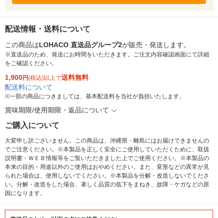
配送情報・送料について
この商品は
LOHACO 直送品グループ2
が販売・発送します。
※直送品のため、発送にお時間をいただきます。ご注文内容確認画面にて詳細
をご確認ください。
1,900
送料無料
円
(税込)以上で
配送料について
※
一部の商品につきましては、基本配送料を当社が負担いたします。
賞味期限/使用期限・返品について
ご購入について
大変申し訳ございません。この商品は、沖縄県・離島にはお届けできませんの
でご注意ください。※本製品を正しく安全にご使用していただくために、取扱
説明書・ＷＥＢ情報等をご覧いただきました上でご使用ください。※本製品の
本来の目的・用途以外のご使用はおやめください。また、変形などの異常が見
られた場合は、使用しないでください。※本製品を分解・改造しないでくださ
い。分解・改造をした場合、著しく品質の低下をまねき、故障・ケガなどの原
因になります。