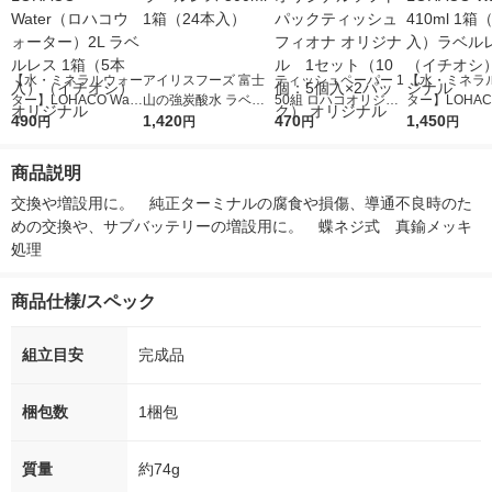
【水・ミネラルウォー
アイリスフーズ 富士
ティッシュペーパー 1
【水・ミネラ
ター】LOHACO Wate
山の強炭酸水 ラベル
50組 ロハコオリジナ
ター】LOHACO
r（ロハコウォータ
490
レス 500ml 1箱（24
1,420
ルソフトパックティッ
470
r 410ml 1箱
1,450
円
円
円
円
ー）2L ラベルレス 1
本入）
シュ フィオナ オリジ
入）ラベルレ
箱（5本入）（イチオ
ナル 1セット（10
オシ） オリジ
商品説明
シ） オリジナル
個：5個入×2パック）
オリジナル
交換や増設用に。　純正ターミナルの腐食や損傷、導通不良時のた
めの交換や、サブバッテリーの増設用に。　蝶ネジ式　真鍮メッキ
処理　
商品仕様/スペック
組立目安
完成品
梱包数
1梱包
質量
約74g