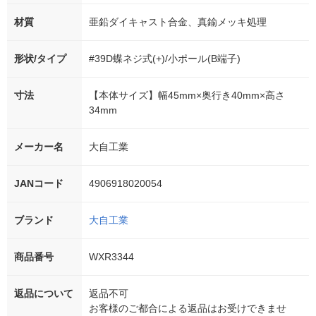
材質
亜鉛ダイキャスト合金、真鍮メッキ処理
形状/タイプ
#39D蝶ネジ式(+)/小ポール(B端子)
寸法
【本体サイズ】幅45mm×奥行き40mm×高さ
34mm
メーカー名
大自工業
JANコード
4906918020054
ブランド
大自工業
商品番号
WXR3344
返品について
返品不可
お客様のご都合による返品はお受けできませ