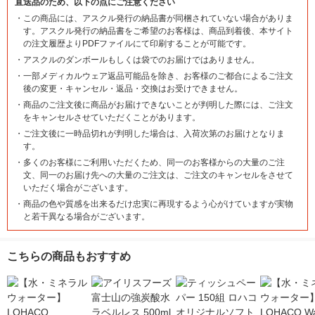
直送品のため、以下の点にご注意ください
・
この商品には、アスクル発行の納品書が同梱されていない場合がありま
す。アスクル発行の納品書をご希望のお客様は、商品到着後、本サイト
の注文履歴よりPDFファイルにて印刷することが可能です。
・
アスクルのダンボールもしくは袋でのお届けではありません。
・
一部メディカルウェア返品可能品を除き、お客様のご都合によるご注文
後の変更・キャンセル・返品・交換はお受けできません。
・
商品のご注文後に商品がお届けできないことが判明した際には、ご注文
をキャンセルさせていただくことがあります。
・
ご注文後に一時品切れが判明した場合は、入荷次第のお届けとなりま
す。
・
多くのお客様にご利用いただくため、同一のお客様からの大量のご注
文、同一のお届け先への大量のご注文は、ご注文のキャンセルをさせて
いただく場合がございます。
・
商品の色や質感を出来るだけ忠実に再現するよう心がけていますが実物
と若干異なる場合がございます。
こちらの商品もおすすめ