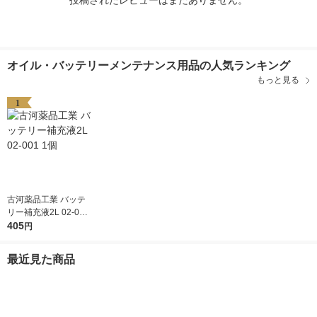
投稿されたレビューはまだありません。
オイル・バッテリーメンテナンス用品の人気ランキング
もっと見る
1
古河薬品工業 バッテ
リー補充液2L 02-001
1個
405
円
最近見た商品