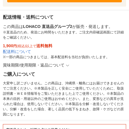
配送情報・送料について
この商品は
LOHACO 直送品グループ2
が販売・発送します。
※直送品のため、発送にお時間をいただきます。ご注文内容確認画面にて詳細
をご確認ください。
1,900
送料無料
円
(税込)以上で
配送料について
※
一部の商品につきましては、基本配送料を当社が負担いたします。
賞味期限/使用期限・返品について
ご購入について
大変申し訳ございません。この商品は、沖縄県・離島にはお届けできませんの
でご注意ください。※本製品を正しく安全にご使用していただくために、取扱
説明書・ＷＥＢ情報等をご覧いただきました上でご使用ください。※本製品の
本来の目的・用途以外のご使用はおやめください。また、変形などの異常が見
られた場合は、使用しないでください。※本製品を分解・改造しないでくださ
い。分解・改造をした場合、著しく品質の低下をまねき、故障・ケガなどの原
因になります。