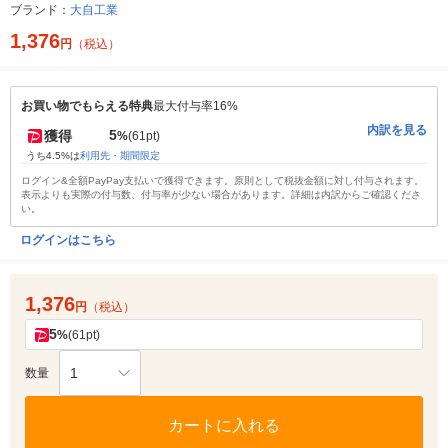
ブランド：
大自工業
1,376
円
（税込）
お買い物でもらえる特典
最大付与率16%
内訳を見る
5
獲得
%
(61pt)
うち4.5%は
利用先・期間限定
ログイン&全額PayPay支払いで獲得できます。原則として税抜金額に対し付与されます。
表示よりも実際の付与数、付与率が少ない場合があります。詳細は内訳からご確認くださ
い。
ログインはこちら
1,376
円
（税込）
5
%
(61pt)
1
数量
カートに入れる