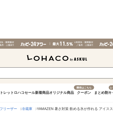
獲得はこちら
レ
トレット
ロハコセール
新着商品
オリジナル商品
クーポン
まとめ割
キ
フリーザー
冷蔵庫
YAMAZEN 暑さ対策 飲める氷が作れる アイススラ