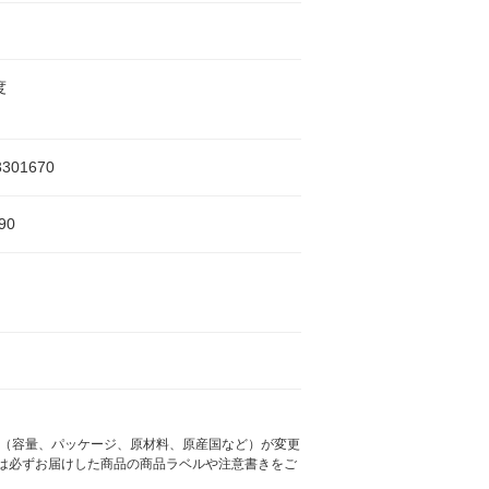
度
3301670
90
様（容量、パッケージ、原材料、原産国など）が変更
は必ずお届けした商品の商品ラベルや注意書きをご