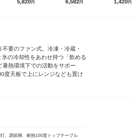
 ラベルレ
ガジャンボ 2300g 1セット
ーの香り 柔軟剤 詰め替え 超
箱（24本入）
5,820
6,582
1,420
円
円
円
（イチオ
（2個入) 洗濯洗剤 花王
特大 1200ml 1セット（5個
入) 花王
り不要のファン式。冷凍・冷蔵・
と氷の冷却性をあわせ持つ「飲める
ど暑熱環境下での活動をサポー
熱100度天板で上にレンジなども置け
内灯、調節脚、耐熱100度トップテーブル