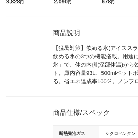
1ケース(24本)
王 敏感肌 化粧水
1セット（3個）
3,828
2,090
678
円
円
円
商品説明
【猛暑対策】飲める氷(アイスス
飲める氷の3つの機能搭載。用途
氷」で、体の内側(深部体温)か
ト。庫内容量93L、500mlペッ
る。省エネ達成率100％。ノンフ
商品仕様/スペック
断熱発泡ガス
シクロペンタン