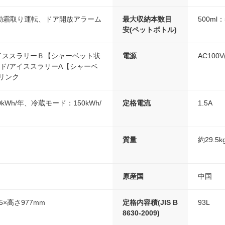
動霜取り運転、ドア開放アラーム
最大収納本数目
500ml
安(ペットボトル)
アイススラリーＢ【シャーベット状
電源
AC100V(
ルド/アイススラリーA【シャーベ
リンク
kWh/年、冷蔵モード：150kWh/
定格電流
1.5A
質量
約29.5k
原産国
中国
5×高さ977mm
定格内容積(JIS B
93L
8630-2009)