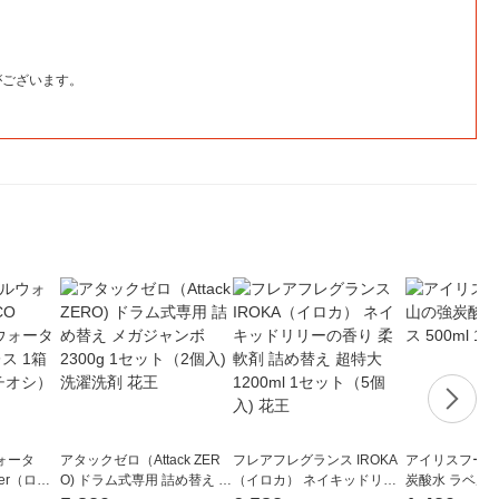
がございます。
ォータ
アタックゼロ（Attack ZER
フレアフレグランス IROKA
アイリスフーズ
ter（ロハ
O) ドラム式専用 詰め替え メ
（イロカ） ネイキッドリリ
炭酸水 ラベルレス