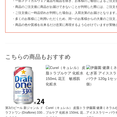
・
一部メディカルウェア返品可能品を除き、お客様のご都合によるご注文
・
商品のご注文後に商品がお届けできないことが判明した際には、ご注文
・
ご注文後に一時品切れが判明した場合は、入荷次第のお届けとなります
・
多くのお客様にご利用いただくため、同一のお客様からの大量のご注文
・
商品の色や質感を出来るだけ忠実に再現するよう心がけていますが実物
こちらの商品もおすすめ
第3のビール 新ジャンル ド
Curel（キュレル） 皮脂トラ
伊藤園 健康ミネラル
ラフトワン (Draftone) 330ml
ブルケア 化粧水 150mL 花
アイススラリー パウチ 