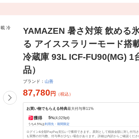
YAMAZEN 暑さ対策 飲める
る アイススラリーモード搭載
冷蔵庫 93L ICF-FU90(MG)
品）
山善
ブランド：
87,780
円
（税込）
お買い物でもらえる特典
最大付与率11%
5
獲得
%
(4,029pt)
うち4.5%は
利用先・期間限定
ログイン&全額PayPay支払いで獲得できます。原則として税抜金額に対し付与
も実際の付与数、付与率が少ない場合があります。詳細は内訳からご確認くださ