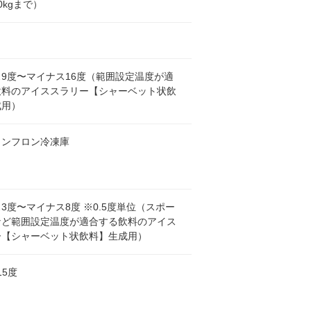
0kgまで）
9度〜マイナス16度（範囲設定温度が適
飲料のアイススラリー【シャーベット状飲
成用）
ノンフロン冷凍庫
3度〜マイナス8度 ※0.5度単位（スポー
など範囲設定温度が適合する飲料のアイス
ー【シャーベット状飲料】生成用）
15度