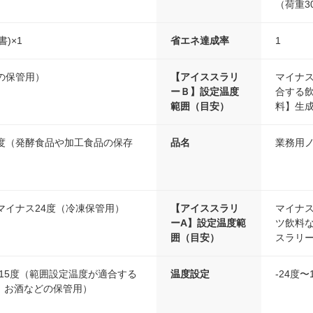
（荷重3
)×1
省エネ達成率
1
の保管用）
【アイススラリ
マイナス
ーＢ】設定温度
合する
範囲（目安）
料】生
3度（発酵食品や加工食品の保存
品名
業務用
マイナス24度（冷凍保管用）
【アイススラリ
マイナス
ーA】設定温度範
ツ飲料
囲（目安）
スラリ
12/14/15度（範囲設定温度が適合する
温度設定
-24度〜
、お酒などの保管用）