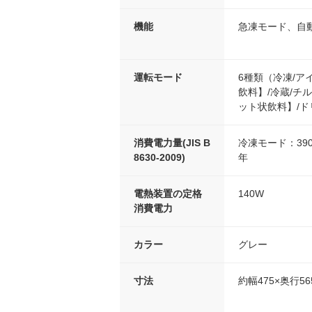
機能
急凍モード、自
運転モード
6種類（冷凍/
飲料】/冷蔵/チ
ット状飲料】/ド
消費電力量(JIS B
冷凍モード：390
8630-2009)
年
電熱装置の定格
140W
消費電力
カラー
グレー
寸法
約幅475×奥行56