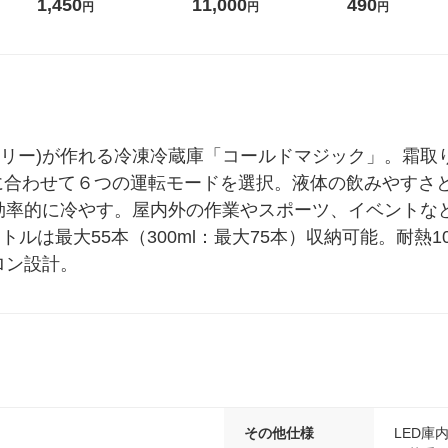
1箱（20本入）ラベルレス
堂 おまけ付き
コウォーター）2L
1,450
11,000
490
円
円
円
（イチオシ） オリジナル
ス 1箱（5本入）
シ） オリジナル
ラリー)が作れる冷凍冷蔵庫「コールドマジック」。霜取
に合わせて６つの運転モードを選択。液体の飲みやすさ
ら効率的に冷やす。屋内外の作業やスポーツ、イベントな
トボトルは最大55本（300ml：最大75本）収納可能。耐
ロン設計。
その他仕様
LED庫