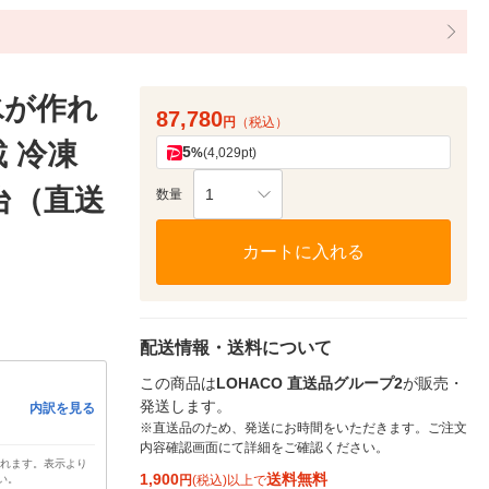
氷が作れ
87,780
円
（税込）
 冷凍
5
%
(4,029pt)
 1台（直送
1
数量
カートに入れる
配送情報・送料について
この商品は
LOHACO 直送品グループ2
が販売・
発送します。
内訳を見る
※直送品のため、発送にお時間をいただきます。ご注文
内容確認画面にて詳細をご確認ください。
されます。表示より
1,900
送料無料
い。
円
(税込)以上で