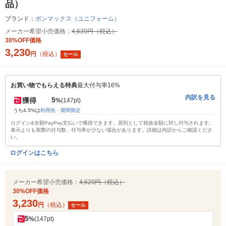
品）
ブランド：
ボンマックス（ユニフォーム）
メーカー希望小売価格：
4,620円（税込）
30%OFF価格
3,230
円
（税込）
セール
お買い物でもらえる特典
最大付与率16%
内訳を見る
5
獲得
%
(147pt)
うち4.5%は
利用先・期間限定
ログイン&全額PayPay支払いで獲得できます。原則として税抜金額に対し付与されます。
表示よりも実際の付与数、付与率が少ない場合があります。詳細は内訳からご確認くださ
い。
ログインはこちら
メーカー希望小売価格：
4,620円（税込）
30%OFF価格
3,230
円
（税込）
セール
5
%
(147pt)