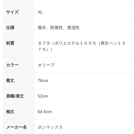
サイズ
XL
仕様
撥水、防風性、透湿性
材質
タフタ（ポリエステル１００％（再生ペット３
７％））
カラー
オリーブ
着丈
76cm
肩幅/肩丈
52cm
袖丈
64.5cm
メーカー名
ボンマックス