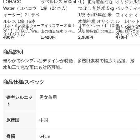
【水・ミネラルウォー
アイリスフーズ 富士
【アウトレット】【新
ティッシュペー
ター】LOHACO Wate
山の強炭酸水 ラベル
米切替特価】北海道産
50組 ロハコ
r（ロハコウォータ
490
レス 500ml 1箱（24
1,420
ななつぼし 無洗米 5k
2,980
ルソフトパッ
470
円
円
円
円
ー）2L ラベルレス 1
本入）
g 1袋 令和7年産 米 木
シュ フィオナ
箱（5本入）（イチオ
徳神糧 オリジナル
ナル 1セット
商品説明
シ） オリジナル
個：5個入×2
オリジナル
軽やかでシンプルなデザインが特徴、多機能素材で幅広く活躍。撥
水加工で急な雨にも対応可能。
商品仕様/スペック
参考シルエッ
男女兼用
ト
原産国
中国
身幅
64cm