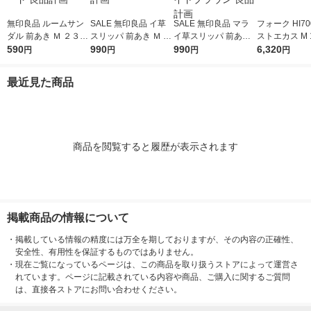
無印良品 ルームサン
SALE 無印良品 イ草
SALE 無印良品 マラ
フォーク HI70
ダル 前あき Ｍ ２３．
スリッパ 前あき Ｍ ２
イ草スリッパ 前あき
ストエカス M
５〜２５ｃｍ用 生成×
590
３．５〜２５ｃｍ用
990
ＸＬ ２６．５〜２８
990
クラブ
6,320
円
円
円
円
マスタード 良品計画
生成 良品計画
ｃｍ用 ライトブラウ
ン 良品計画
最近見た商品
商品を閲覧すると履歴が表示されます
掲載商品の情報について
・
掲載している情報の精度には万全を期しておりますが、その内容の正確性、
安全性、有用性を保証するものではありません。
・
現在ご覧になっているページは、この商品を取り扱うストアによって運営さ
れています。ページに記載されている内容や商品、ご購入に関するご質問
は、直接各ストアにお問い合わせください。