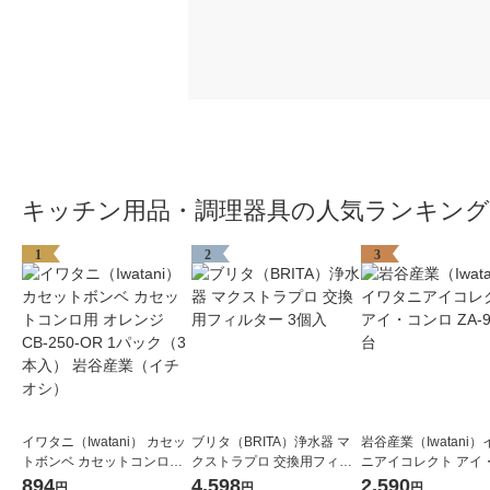
キッチン用品・調理器具の人気ランキング
1
2
3
イワタニ（Iwatani） カセッ
ブリタ（BRITA）浄水器 マ
岩谷産業（Iwatani
トボンベ カセットコンロ用
クストラプロ 交換用フィル
ニアイコレクト アイ
オレンジ CB-250-OR 1パッ
ター 3個入
ロ ZA-9M 1台
894
4,598
2,590
円
円
円