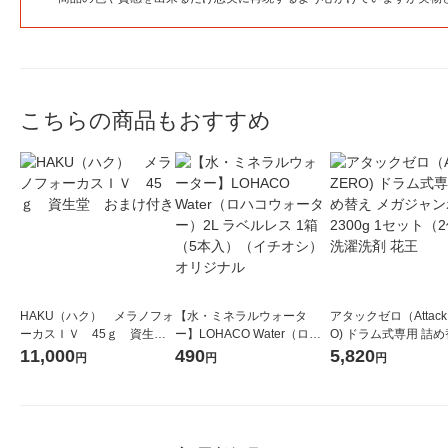
こちらの商品もおすすめ
HAKU（ハク） メラノフォ
【水・ミネラルウォータ
アタックゼロ（Attack
ーカスＩＶ 45ｇ 資生
ー】LOHACO Water（ロハ
O) ドラム式専用 詰め
堂 おまけ付き
コウォーター）2L ラベルレ
ガジャンボ 2300g 1
11,000
490
5,820
円
円
円
ス 1箱（5本入）（イチオ
（2個入) 洗濯洗剤 花
シ） オリジナル