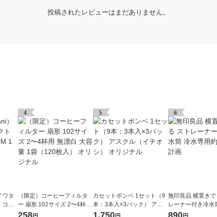
投稿されたレビューはまだありません。
4
5
6
）イワタ
（限定）コーヒーフィルタ
カセットボンベ 1セット（9
無印良品 横置きで
・コン
ー 扇形 102サイズ 2〜4杯用
本：3本入×3パック） アス
レーナー付き冷水
無漂白 大容量 1袋（120枚
クル（イチオシ） オリジナ
用約1L 良品計画
258
1,750
890
円
円
円