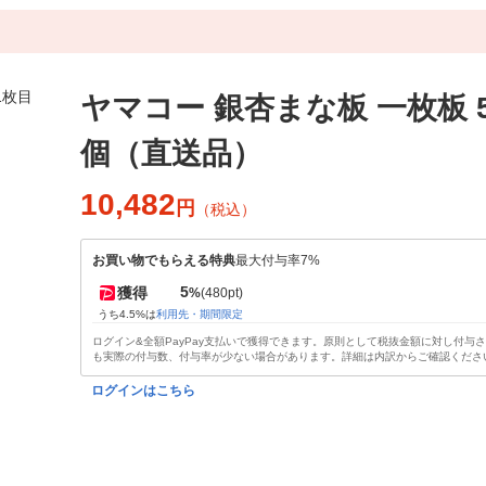
ヤマコー 銀杏まな板 一枚板 52
個（直送品）
10,482
円
（税込）
お買い物でもらえる特典
最大付与率7%
5
獲得
%
(480pt)
うち4.5%は
利用先・期間限定
ログイン&全額PayPay支払いで獲得できます。原則として税抜金額に対し付与
も実際の付与数、付与率が少ない場合があります。詳細は内訳からご確認くださ
ログインはこちら