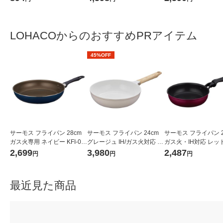
ク（3本入） 岩谷産業（イチ
オシ）
LOHACOからのおすすめPRアイテム
45%OFF
サーモス フライパン 28cm
サーモス フライパン 24cm
サーモス フライパン 2
ガス火専用 ネイビー KFI-02
グレージュ IH/ガス火対応 K
ガス火・IH対応 レッド
8 NVY 1個
FO-024 GG 1個 深型設計 軽
020 R1個
2,699
3,980
2,487
円
円
円
量 フッ素化合物不使用
最近見た商品