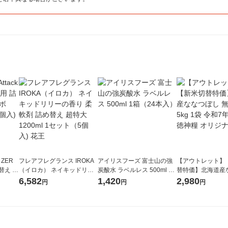
 ZER
フレアフレグランス IROKA
アイリスフーズ 富士山の強
【アウトレット】
替え メ
（イロカ） ネイキッドリリ
炭酸水 ラベルレス 500ml 1
替特価】北海道産
セット
ーの香り 柔軟剤 詰め替え 超
箱（24本入）
し 無洗米 5kg 1
6,582
1,420
2,980
円
円
円
王
特大 1200ml 1セット（5個
米 木徳神糧 オリ
入) 花王