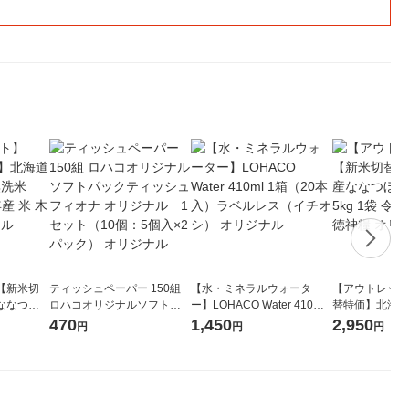
【新米切
ティッシュペーパー 150組
【水・ミネラルウォータ
【アウトレット
ななつぼ
ロハコオリジナルソフトパ
ー】LOHACO Water 410ml
替特価】北海道
袋 令和7年産
ックティッシュ フィオナ オ
1箱（20本入）ラベルレス
し 精白米 5kg
470
1,450
2,950
円
円
円
ジナル
リジナル 1セット（10個：
（イチオシ） オリジナル
米 木徳神糧 オ
5個入×2パック） オリジナ
ル