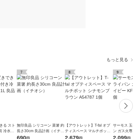
もっと見る
7
8
9
きる スト
無印良品 シリコーン 菜箸 約
【アウトレット】T-fal オプ
サーモス 玉子
筒 冷水専
長さ30cm 良品計画（イチオ
ティスペース マルチポット
ン ガス火専用 ネ
シ）
シナモンブラウン A54787 1
013E NVY 1個
690
2,679
2,099
円
円
円