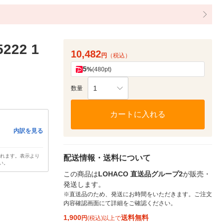
22 1
10,482
円
（税込）
5
%
(480pt)
1
数量
カートに入れる
内訳を見る
されます。表示より
配送情報・送料について
い。
この商品は
LOHACO 直送品グループ2
が販売・
発送します。
※直送品のため、発送にお時間をいただきます。ご注文
内容確認画面にて詳細をご確認ください。
1,900
送料無料
円
(税込)以上で