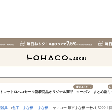
獲得はこちら
レ
トレット
ロハコセール
新着商品
オリジナル商品
クーポン
まとめ割
キ
理器具
包丁・まな板
まな板
ヤマコー 銀杏まな板 一枚板 5222 