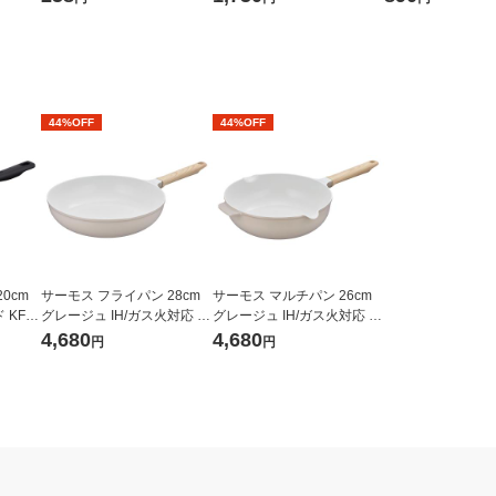
入） オリジナル
ル
44%OFF
44%OFF
0cm
サーモス フライパン 28cm
サーモス マルチパン 26cm
 KFM-
グレージュ IH/ガス火対応 K
グレージュ IH/ガス火対応 K
FO-028 GG 1個 深型設計 軽
FOー026W GG1個 深型設計
4,680
4,680
円
円
量 フッ素化合物不使用
軽量 フッ素化合物不使用