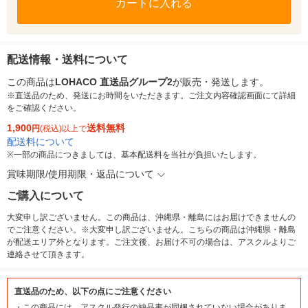
カートに入れる
配送情報・送料について
この商品は
LOHACO 直送品グループ2
が販売・発送します。
※直送品のため、発送にお時間をいただきます。ご注文内容確認画面にて詳細
をご確認ください。
1,900
送料無料
円
(税込)以上で
配送料について
※
一部の商品につきましては、基本配送料を当社が負担いたします。
賞味期限/使用期限・返品について
ご購入について
大変申し訳ございません。この商品は、沖縄県・離島にはお届けできませんの
でご注意ください。※大変申し訳ございません。こちらの商品は沖縄県・離島
が配送エリア外となります。ご注文後、お届け不可の場合は、アスクルよりご
連絡させて頂きます。
直送品のため、以下の点にご注意ください
・
この商品には、アスクル発行の納品書が同梱されていない場合がありま