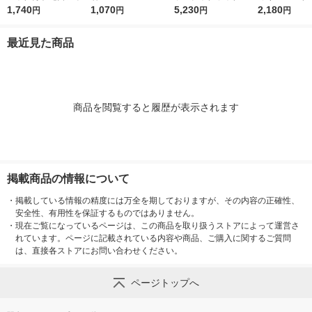
ー G1074GY 散水用品
1,740
本（直送品）
1,070
ブラック 幅720×奥行
5,230
ル 10m CG 内
2,180
円
円
円
円
400×高さ963ｍｍ 1台
m R110CG 1
最近見た商品
商品を閲覧すると履歴が表示されます
掲載商品の情報について
・
掲載している情報の精度には万全を期しておりますが、その内容の正確性、
安全性、有用性を保証するものではありません。
・
現在ご覧になっているページは、この商品を取り扱うストアによって運営さ
れています。ページに記載されている内容や商品、ご購入に関するご質問
は、直接各ストアにお問い合わせください。
ページトップへ