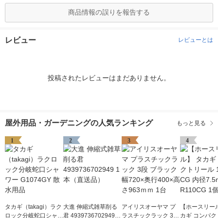
商品情報の誤りを報告する
レビュー
レビューとは
投稿されたレビューはまだありません。
屋外用品・ガーデニングの人気ランキング
もっと見る
1
2
3
4
タカギ（takagi）ラク
大進 伸縮式雑草削る
アイリスオーヤマ プ
【ホースリール
ロック分岐蛇口シャワ
君 4939736702949 1
ラスチックラック 3段
カギ コンパク