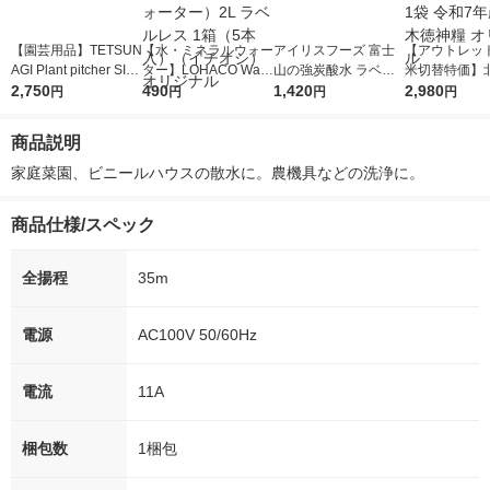
【園芸用品】TETSUN
【水・ミネラルウォー
アイリスフーズ 富士
【アウトレッ
AGI Plant pitcher SILV
ター】LOHACO Wate
山の強炭酸水 ラベル
米切替特価】
ER 水差し T200300 1
2,750
r（ロハコウォータ
490
レス 500ml 1箱（24
1,420
ななつぼし 無洗
2,980
円
円
円
円
個
ー）2L ラベルレス 1
本入）
g 1袋 令和7年
箱（5本入）（イチオ
徳神糧 オリジ
商品説明
シ） オリジナル
家庭菜園、ビニールハウスの散水に。農機具などの洗浄に。
商品仕様/スペック
全揚程
35m
電源
AC100V 50/60Hz
電流
11A
梱包数
1梱包