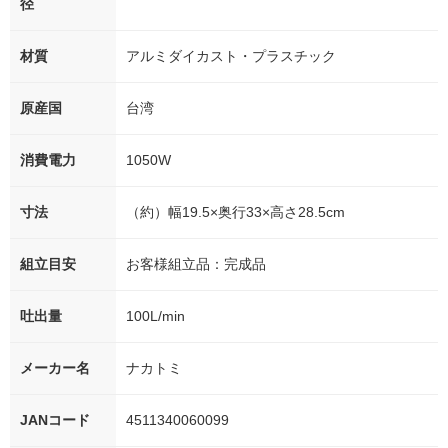
径
材質
アルミダイカスト・プラスチック
原産国
台湾
消費電力
1050W
寸法
（約）幅19.5×奥行33×高さ28.5cm
組立目安
お客様組立品：完成品
吐出量
100L/min
メーカー名
ナカトミ
JANコード
4511340060099