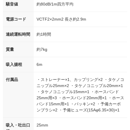
騒音値
約80dB/1m四方平均
電源コード
VCTF2×2mm2 長さ約2.9m
連続運転時間
約1時間
質量
約7kg
吸入揚程
6m
付属品
・ストレーナー×1、カップリング×2 ・タケノコ
ニップル25mm×2 ・タケノコニップル20mm×1
・タケノコニップル15mm×1 ・ホースバンド
25mm用×3 ・ホースバンド20mm用×1 ・ホース
バンド15mm用×1 ・パッキン×2 ・予備カーボ
ンブラシ×2 ・予備ヒューズ(15Aφ6.35×30)×1
吸入・吐出口
25mm