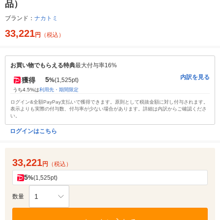
品）
ブランド：
ナカトミ
33,221
円
（税込）
お買い物でもらえる特典
最大付与率16%
内訳を見る
5
獲得
%
(1,525pt)
うち4.5%は
利用先・期間限定
ログイン&全額PayPay支払いで獲得できます。原則として税抜金額に対し付与されます。
表示よりも実際の付与数、付与率が少ない場合があります。詳細は内訳からご確認くださ
い。
ログインはこちら
33,221
円
（税込）
5
%
(1,525pt)
1
数量