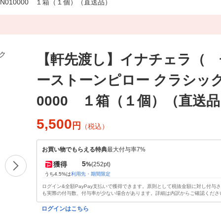
010000 １箱（１個）（直送品）
【軒先渡し】イナチェラ（ 
ーストーンピロー クラシック 
0000 １箱（１個）（直送
5,500
円
（税込）
お買い物でもらえる特典
最大付与率7%
5
獲得
%
(252pt)
うち4.5%は
利用先・期間限定
ログイン&全額PayPay支払いで獲得できます。原則として税抜金額に対し付与
も実際の付与数、付与率が少ない場合があります。詳細は内訳からご確認くださ
ログインはこちら