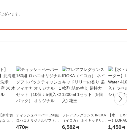
がございます。
【新米切
ティッシュペーパー 150組
フレアフレグランス IROKA
【水・ミネラル
ななつぼ
ロハコオリジナルソフトパ
（イロカ） ネイキッドリリ
ー】LOHACO Wa
袋 令和7年産
ックティッシュ フィオナ オ
ーの香り 柔軟剤 詰め替え 超
1箱（20本入
470
6,582
1,450
円
円
円
ジナル
リジナル 1セット（10個：
特大 1200ml 1セット（5個
（イチオシ） 