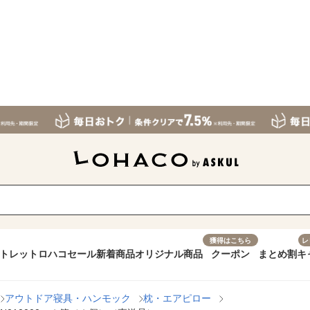
獲得はこちら
レ
トレット
ロハコセール
新着商品
オリジナル商品
クーポン
まとめ割
キ
アウトドア寝具・ハンモック
枕・エアピロー