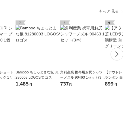
もっと見る
7
8
9
I ショート
Bamboo ちょっとまな板 81
角利産業 携帯用お尻シャワ
【アウトレット】
ク 1776
280003 LOGOS/ロゴス
ーノズル 90463 1セット(3
ランタン 白色 
本)
形4本：別売 グ
1,485
737
899
円
円
円
KL-1000