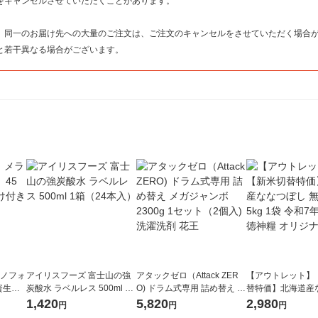
をキャンセルさせていただくことがあります。
。
、同一のお届け先への大量のご注文は、ご注文のキャンセルをさせていただく場合
と若干異なる場合がございます。
ラノフォ
アイリスフーズ 富士山の強
アタックゼロ（Attack ZER
【アウトレット】
資生
炭酸水 ラベルレス 500ml 1
O) ドラム式専用 詰め替え メ
替特価】北海道産
箱（24本入）
ガジャンボ 2300g 1セット
し 無洗米 5kg 1
1,420
5,820
2,980
円
円
円
（2個入) 洗濯洗剤 花王
米 木徳神糧 オリ