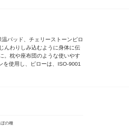
5個入×2パック） オリジナ
入) 花王
ル
保温パッド、チェリーストーンピロ
じんわりしみ込むように身体に伝
に。枕や座布団のような使いやす
使用し、ピローは、ISO-9001
んぼの種