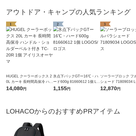
アウトドア・キャンプの人気ランキング
1
2
3
HUGEL クーラーボックス 2
氷点下パックGTー16℃・ハ
ソーラーブロック フ
0L カーキ 長時間高保冷 ハン
ード600g 81660612 1個 LO
シェード 71809034 L
ドル・ショルダーベルト付
GOS/ロゴス
ロゴス
14,080
1,155
12,870
円
円
円
き TC-20R 1個 アイリスオー
ヤマ
LOHACOからのおすすめPRアイテム