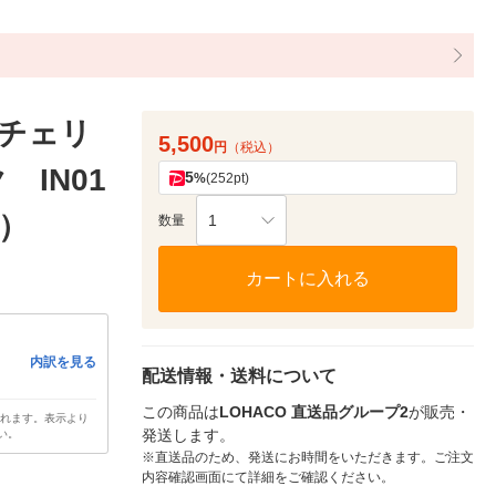
チェリ
5,500
円
（税込）
IN01
5
%
(252pt)
品）
1
数量
カートに入れる
内訳を見る
配送情報・送料について
この商品は
LOHACO 直送品グループ2
が販売・
されます。表示より
発送します。
い。
※直送品のため、発送にお時間をいただきます。ご注文
内容確認画面にて詳細をご確認ください。