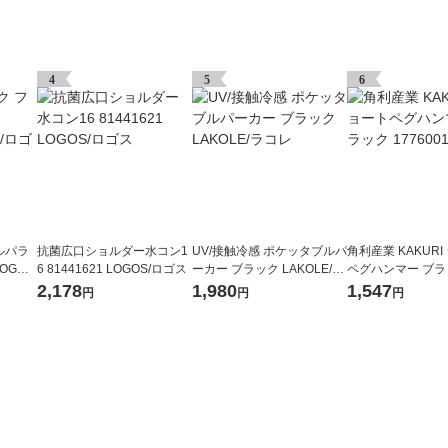
4
5
6
ルパラ
抗菌広口ショルダー水コン1
UV/接触冷感 ポケッタブルパ
角利産業 KAKUR
OGOS/
6 81441621 LOGOS/ロゴス
ーカー ブラック LAKOLE/ラ
ペグハンマー ブラッ
コレ
0010 1個
2,178
1,980
1,547
円
円
円