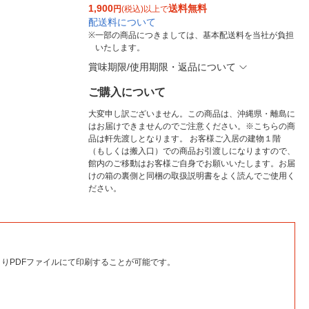
1,900
送料無料
円
(税込)以上で
配送料について
※
一部の商品につきましては、基本配送料を当社が負担
いたします。
賞味期限/使用期限・返品について
ご購入について
大変申し訳ございません。この商品は、沖縄県・離島に
はお届けできませんのでご注意ください。※こちらの商
品は軒先渡しとなります。 お客様ご入居の建物１階
（もしくは搬入口）での商品お引渡しになりますので、
館内のご移動はお客様ご自身でお願いいたします。お届
けの箱の裏側と同梱の取扱説明書をよく読んでご使用く
ださい。
りPDFファイルにて印刷することが可能です。