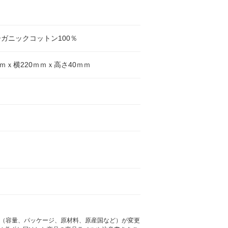
ガニックコットン100％
ｍｍｘ横220ｍｍｘ高さ40ｍｍ
様（容量、パッケージ、原材料、原産国など）が変更