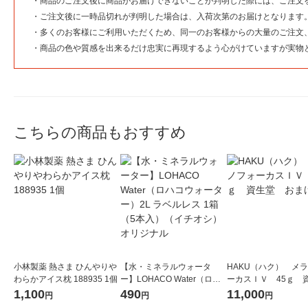
・
商品のご注文後に商品がお届けできないことが判明した際には、ご注文
・
ご注文後に一時品切れが判明した場合は、入荷次第のお届けとなります
・
多くのお客様にご利用いただくため、同一のお客様からの大量のご注文
・
商品の色や質感を出来るだけ忠実に再現するよう心がけていますが実物
こちらの商品もおすすめ
小林製薬 熱さま ひんやりや
【水・ミネラルウォータ
HAKU（ハク） メ
わらかアイス枕 188935 1個
ー】LOHACO Water（ロハ
ーカスＩＶ 45ｇ 
コウォーター）2L ラベルレ
堂 おまけ付き
1,100
490
11,000
円
円
円
ス 1箱（5本入）（イチオ