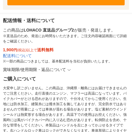
配送情報・送料について
この商品は
LOHACO 直送品グループ2
が販売・発送します。
※直送品のため、発送にお時間をいただきます。ご注文内容確認画面にて詳細
をご確認ください。
1,900
送料無料
円
(税込)以上で
配送料について
※
一部の商品につきましては、基本配送料を当社が負担いたします。
賞味期限/使用期限・返品について
ご購入について
大変申し訳ございません。この商品は、沖縄県・離島にはお届けできませんの
でご注意ください。走行直後のエンジン、マフラーは高温になっています。バ
イクカバーがとける恐れがありますので、十分冷えてからご使用ください。生
地には防水加工、縫製糸には撥水加工を施してありますが、完全防水ではあり
ませんので雨量によっては車体が濡れる場合があります。塩ビ素材のウインド
シールドは熱変形する場合があります。高温下での使用はお控えください。強
風時には風がバイクカバー内に入り込む恐れがあります。転倒防止を含め、十
分な管理をしてください。本製品はハンドルを左にきってかぶせるタイプで
す。右ハンドルロック車はロックができなくなります。車体形状によりタイヤ