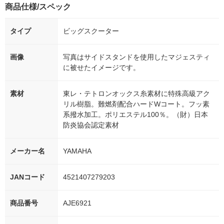
商品仕様/スペック
タイプ
ビッグスクーター
画像
写真はサイドスタンドを使用したマジェスティ
に被せたイメージです。
素材
東レ・テトロンオックス糸素材に特殊高級アク
リル樹脂。難燃剤配合ハードWコート。フッ素
系撥水加工。ポリエステル100％。（財）日本
防炎協会認定素材
メーカー名
YAMAHA
JANコード
4521407279203
商品番号
AJE6921