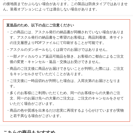
の接地面までかぶらない場合があります。この製品は防炎タイプではありませ
ん。装着オプションによっては適合しない場合があります。
直送品のため、以下の点にご注意ください
・
この商品には、アスクル発行の納品書が同梱されていない場合がありま
す。アスクル発行の納品書をご希望のお客様は、商品到着後、本サイト
の注文履歴よりPDFファイルにて印刷することが可能です。
・
アスクルのダンボールもしくは袋でのお届けではありません。
・
一部メディカルウェア返品可能品を除き、お客様のご都合によるご注文
後の変更・キャンセル・返品・交換はお受けできません。
・
商品のご注文後に商品がお届けできないことが判明した際には、ご注文
をキャンセルさせていただくことがあります。
・
ご注文後に一時品切れが判明した場合は、入荷次第のお届けとなりま
す。
・
多くのお客様にご利用いただくため、同一のお客様からの大量のご注
文、同一のお届け先への大量のご注文は、ご注文のキャンセルをさせて
いただく場合がございます。
・
商品の色や質感を出来るだけ忠実に再現するよう心がけていますが実物
と若干異なる場合がございます。
こちらの商品もおすすめ