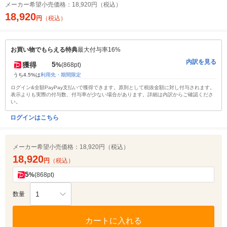
メーカー希望小売価格：
18,920円（税込）
18,920
円
（税込）
お買い物でもらえる特典
最大付与率16%
内訳を見る
5
獲得
%
(868pt)
うち4.5%は
利用先・期間限定
ログイン&全額PayPay支払いで獲得できます。原則として税抜金額に対し付与されます。
表示よりも実際の付与数、付与率が少ない場合があります。詳細は内訳からご確認くださ
い。
ログインはこちら
メーカー希望小売価格：
18,920円（税込）
18,920
円
（税込）
5
%
(868pt)
1
数量
カートに入れる