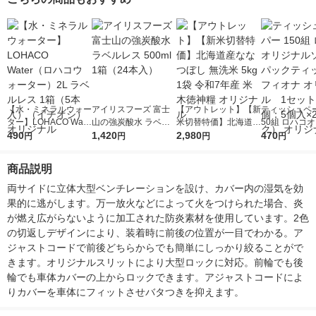
【水・ミネラルウォー
アイリスフーズ 富士
【アウトレット】【新
ティッシュペー
ター】LOHACO Wate
山の強炭酸水 ラベル
米切替特価】北海道産
50組 ロハコ
r（ロハコウォータ
490
レス 500ml 1箱（24
1,420
ななつぼし 無洗米 5k
2,980
ルソフトパッ
470
円
円
円
円
ー）2L ラベルレス 1
本入）
g 1袋 令和7年産 米 木
シュ フィオナ
箱（5本入）（イチオ
徳神糧 オリジナル
ナル 1セット
商品説明
シ） オリジナル
個：5個入×2
オリジナル
両サイドに立体大型ベンチレーションを設け、カバー内の湿気を効
果的に逃がします。万一放火などによって火をつけられた場合、炎
が燃え広がらないように加工された防炎素材を使用しています。2色
の切返しデザインにより、装着時に前後の位置が一目でわかる。ア
ジャストコードで前後どちらからでも簡単にしっかり絞ることがで
きます。オリジナルスリットにより大型ロックに対応。前輪でも後
輪でも車体カバーの上からロックできます。アジャストコードによ
りカバーを車体にフィットさせバタつきを抑えます。