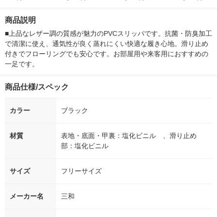
ー）2L ラベルレス 1
本入）
g 1袋 令和7年産 米 木
00ml 1セッ
箱（5本入）（イチオ
徳神糧 オリジナル
商品説明
シ） オリジナル
■上品なレザー調の質感が魅力のPVCスリッパです。抗菌・防臭加工
で清潔に使え、通気性が良く蒸れにくい快適な履き心地。滑り止め
付きでフローリングでも安心です。お部屋用や来客用におすすめの
一足です。
商品仕様/スペック
カラー
ブラック
材質
表地・底面・甲裏：塩化ビニル 、滑り止め
部：塩化ビニル
サイズ
フリーサイズ
メーカー名
三和