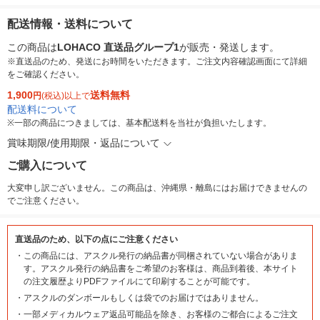
配送情報・送料について
この商品は
LOHACO 直送品グループ1
が販売・発送します。
※直送品のため、発送にお時間をいただきます。ご注文内容確認画面にて詳細
をご確認ください。
1,900
送料無料
円
(税込)以上で
配送料について
※
一部の商品につきましては、基本配送料を当社が負担いたします。
賞味期限/使用期限・返品について
ご購入について
大変申し訳ございません。この商品は、沖縄県・離島にはお届けできませんの
でご注意ください。
直送品のため、以下の点にご注意ください
・
この商品には、アスクル発行の納品書が同梱されていない場合がありま
す。アスクル発行の納品書をご希望のお客様は、商品到着後、本サイト
の注文履歴よりPDFファイルにて印刷することが可能です。
・
アスクルのダンボールもしくは袋でのお届けではありません。
・
一部メディカルウェア返品可能品を除き、お客様のご都合によるご注文