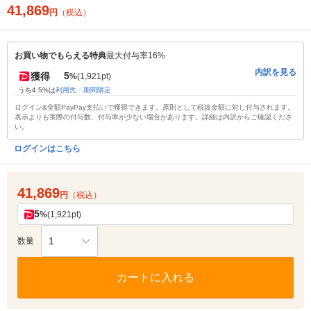
41,869
円
（税込）
お買い物でもらえる特典
最大付与率16%
内訳を見る
5
獲得
%
(1,921pt)
うち4.5%は
利用先・期間限定
ログイン&全額PayPay支払いで獲得できます。原則として税抜金額に対し付与されます。
表示よりも実際の付与数、付与率が少ない場合があります。詳細は内訳からご確認くださ
い。
ログインはこちら
41,869
円
（税込）
5
%
(1,921pt)
1
数量
カートに入れる