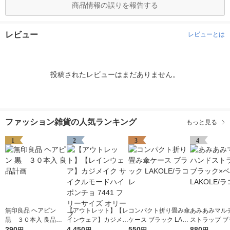
商品情報の誤りを報告する
レビュー
レビューとは
投稿されたレビューはまだありません。
ファッション雑貨の人気ランキング
もっと見る
1
2
3
4
無印良品 ヘアピン
【アウトレット】【レ
コンパクト折り畳み傘
あみあみマル
黒 ３０本入 良品計
インウェア】カジメイ
ケース ブラック LAK
ストラップ ブ
画
290
ク サイクルモードハ
4,450
OLE/ラコレ
550
ベージュ LAK
880