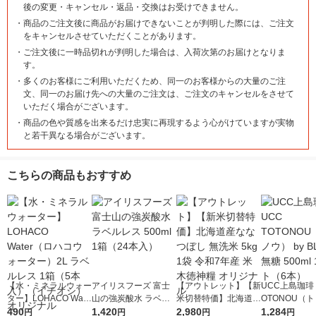
後の変更・キャンセル・返品・交換はお受けできません。
・
商品のご注文後に商品がお届けできないことが判明した際には、ご注文
をキャンセルさせていただくことがあります。
・
ご注文後に一時品切れが判明した場合は、入荷次第のお届けとなりま
す。
・
多くのお客様にご利用いただくため、同一のお客様からの大量のご注
文、同一のお届け先への大量のご注文は、ご注文のキャンセルをさせて
いただく場合がございます。
・
商品の色や質感を出来るだけ忠実に再現するよう心がけていますが実物
と若干異なる場合がございます。
こちらの商品もおすすめ
【水・ミネラルウォー
アイリスフーズ 富士
【アウトレット】【新
UCC上島珈琲 
ター】LOHACO Wate
山の強炭酸水 ラベル
米切替特価】北海道産
OTONOU（
r（ロハコウォータ
490
レス 500ml 1箱（24
1,420
ななつぼし 無洗米 5k
2,980
ウ） by BLAC
1,284
円
円
円
円