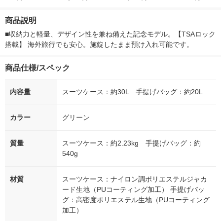
ー）2L ラベルレス 1
本入）
g 1袋 令和7年産 米 木
シュ フィオナ
箱（5本入）（イチオ
徳神糧 オリジナル
ナル 1セット
商品説明
シ） オリジナル
個：5個入×2
オリジナル
■収納力と軽量、デザイン性を兼ね備えた記念モデル。【TSAロック
搭載】 海外旅行でも安心。施錠したまま預け入れ可能です。
商品仕様/スペック
内容量
スーツケース：約30L 手提げバッグ：約20L
カラー
グリーン
質量
スーツケース：約2.23kg 手提げバッグ：約
540g
材質
スーツケース：ナイロン調ポリエステルジャカ
ード生地（PUコーティング加工） 手提げバッ
グ：高密度ポリエステル生地（PUコーティング
加工）