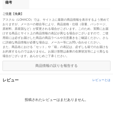
備考
ご注意【免責】
アスクル（LOHACO）では、サイト上に最新の商品情報を表示するよう努めて
おりますが、メーカーの都合等により、商品規格・仕様（容量、パッケージ、
原材料、原産国など）が変更される場合がございます。このため、実際にお届
けする商品とサイト上の商品情報の表記が異なる場合がございますので、ご使
用前には必ずお届けした商品の商品ラベルや注意書きをご確認ください。さら
に詳細な商品情報が必要な場合は、メーカー等にお問い合わせください。
また、商品名における「セット」や「箱」の表記は、必ずしも箱でのお届けを
お約束するものではありません。お届け形態は倉庫の在庫状況等により異なる
場合がございます。あらかじめご了承ください。
商品情報の誤りを報告する
レビュー
レビューとは
投稿されたレビューはまだありません。