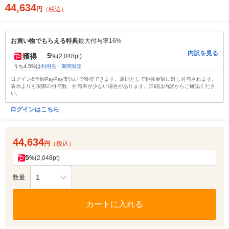
44,634
円
（税込）
お買い物でもらえる特典
最大付与率16%
内訳を見る
5
獲得
%
(2,048pt)
うち4.5%は
利用先・期間限定
ログイン&全額PayPay支払いで獲得できます。原則として税抜金額に対し付与されます。
表示よりも実際の付与数、付与率が少ない場合があります。詳細は内訳からご確認くださ
い。
ログインはこちら
44,634
円
（税込）
5
%
(2,048pt)
1
数量
カートに入れる