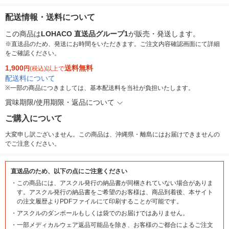
配送情報・送料について
この商品は
LOHACO 直送品グループ1
が販売・発送します。
※直送品のため、発送にお時間をいただきます。ご注文内容確認画面にて詳細
をご確認ください。
1,900
送料無料
円
(税込)以上で
配送料について
※
一部の商品につきましては、基本配送料を当社が負担いたします。
賞味期限/使用期限・返品について
ご購入について
大変申し訳ございません。この商品は、沖縄県・離島にはお届けできませんの
でご注意ください。
直送品のため、以下の点にご注意ください
・
この商品には、アスクル発行の納品書が同梱されていない場合がありま
す。アスクル発行の納品書をご希望のお客様は、商品到着後、本サイト
の注文履歴よりPDFファイルにて印刷することが可能です。
・
アスクルのダンボールもしくは袋でのお届けではありません。
・
一部メディカルウェア返品可能品を除き、お客様のご都合によるご注文