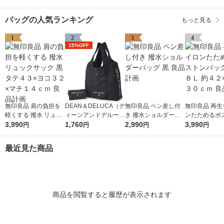
バッグの人気ランキング
もっと見る
1
2
3
4
15%OFF
無印良品 肩の負担を
DEAN＆DELUCA（デ
無印良品 ペン差し付
無印良品 再生
軽くする 撥水 リュッ
ィーンアンドデルー
き 撥水ショルダーバ
ンたためるボ
クサック 黒 タテ４３
3,990
カ） ショッピングバ
1,760
ッグ 黒 良品計画
2,990
ッグ 黒 １８Ｌ
3,990
円
円
円
円
×ヨコ３２×マチ１４
ッグ ブラック 200
×１５×３０ｃ
ｃｍ 良品計画
0814201691
計画
最近見た商品
商品を閲覧すると履歴が表示されます