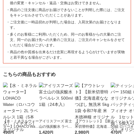
後の変更・キャンセル・返品・交換はお受けできません。
・
商品のご注文後に商品がお届けできないことが判明した際には、ご注文
をキャンセルさせていただくことがあります。
・
ご注文後に一時品切れが判明した場合は、入荷次第のお届けとなりま
す。
・
多くのお客様にご利用いただくため、同一のお客様からの大量のご注
文、同一のお届け先への大量のご注文は、ご注文のキャンセルをさせて
いただく場合がございます。
・
商品の色や質感を出来るだけ忠実に再現するよう心がけていますが実物
と若干異なる場合がございます。
こちらの商品もおすすめ
【水・ミネラルウォー
アイリスフーズ 富士
【アウトレット】【新
ティッシュペー
ター】LOHACO Wate
山の強炭酸水 ラベル
米切替特価】北海道産
50組 ロハコ
r（ロハコウォータ
490
レス 500ml 1箱（24
1,420
ななつぼし 無洗米 5k
2,980
ルソフトパッ
470
円
円
円
円