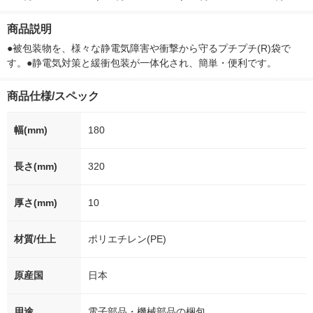
ー）2L ラベルレス 1
本入）
g 1袋 令和7年産 米 木
シュ フィオナ
箱（5本入）（イチオ
徳神糧 オリジナル
ナル 1セット
商品説明
シ） オリジナル
個：5個入×2
オリジナル
●被包装物を、様々な静電気障害や衝撃から守るプチプチ(R)袋で
す。●静電気対策と緩衝包装が一体化され、簡単・便利です。
商品仕様/スペック
幅(mm)
180
長さ(mm)
320
厚さ(mm)
10
材質/仕上
ポリエチレン(PE)
原産国
日本
用途
電子部品・機械部品の梱包。