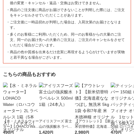
後の変更・キャンセル・返品・交換はお受けできません。
・
商品のご注文後に商品がお届けできないことが判明した際には、ご注文
をキャンセルさせていただくことがあります。
・
ご注文後に一時品切れが判明した場合は、入荷次第のお届けとなりま
す。
・
多くのお客様にご利用いただくため、同一のお客様からの大量のご注
文、同一のお届け先への大量のご注文は、ご注文のキャンセルをさせて
いただく場合がございます。
・
商品の色や質感を出来るだけ忠実に再現するよう心がけていますが実物
と若干異なる場合がございます。
こちらの商品もおすすめ
【水・ミネラルウォー
アイリスフーズ 富士
【アウトレット】【新
ティッシュペー
ター】LOHACO Wate
山の強炭酸水 ラベル
米切替特価】北海道産
50組 ロハコ
r（ロハコウォータ
490
レス 500ml 1箱（24
1,420
ななつぼし 無洗米 5k
2,980
ルソフトパッ
470
円
円
円
円