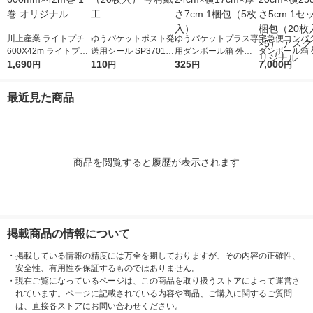
川上産業 ライトプチ
ゆうパケットポスト発
ゆうパケットプラス専
宅急便コンパ
600X42m ライトプチ
送用シール SP3701 1
用ダンボール箱 外寸
ダンボール箱 
(R) 幅600mm×42m巻
1,690
パック（20枚入） 今
110
法：縦24cm×横17cm
325
法：縦20cm×
7,000
円
円
円
円
1巻 オリジナル
村紙工
×厚さ7cm 1梱包（5枚
×厚さ5cm 1
入）
梱包（20枚入
最近見た商品
アスクル オリ
商品を閲覧すると履歴が表示されます
掲載商品の情報について
・
掲載している情報の精度には万全を期しておりますが、その内容の正確性、
安全性、有用性を保証するものではありません。
・
現在ご覧になっているページは、この商品を取り扱うストアによって運営さ
れています。ページに記載されている内容や商品、ご購入に関するご質問
は、直接各ストアにお問い合わせください。