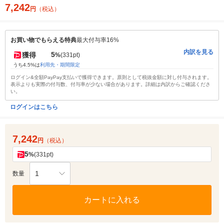
7,242
円
（税込）
お買い物でもらえる特典
最大付与率16%
内訳を見る
5
獲得
%
(331pt)
うち4.5%は
利用先・期間限定
ログイン&全額PayPay支払いで獲得できます。原則として税抜金額に対し付与されます。
表示よりも実際の付与数、付与率が少ない場合があります。詳細は内訳からご確認くださ
い。
ログインはこちら
7,242
円
（税込）
5
%
(331pt)
1
数量
カートに入れる