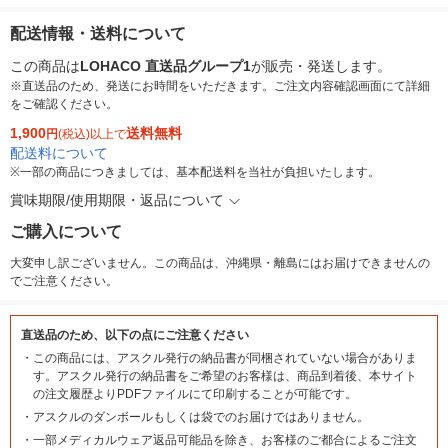
配送情報・送料について
この商品は
LOHACO 直送品グループ1
が販売・発送します。
※直送品のため、発送にお時間をいただきます。ご注文内容確認画面にて詳細
をご確認ください。
1,900
送料無料
円
(税込)以上で
配送料について
※
一部の商品につきましては、基本配送料を当社が負担いたします。
賞味期限/使用期限・返品について
ご購入について
大変申し訳ございません。この商品は、沖縄県・離島にはお届けできませんの
でご注意ください。
直送品のため、以下の点にご注意ください
・
この商品には、アスクル発行の納品書が同梱されていない場合がありま
す。アスクル発行の納品書をご希望のお客様は、商品到着後、本サイト
の注文履歴よりPDFファイルにて印刷することが可能です。
・
アスクルのダンボールもしくは袋でのお届けではありません。
・
一部メディカルウェア返品可能品を除き、お客様のご都合によるご注文