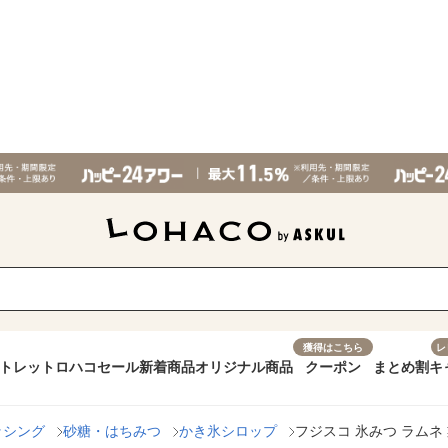
獲得はこちら
レ
トレット
ロハコセール
新着商品
オリジナル商品
クーポン
まとめ割
キ
ッシング
砂糖・はちみつ
かき氷シロップ
フジスコ 氷みつ ラムネ 業