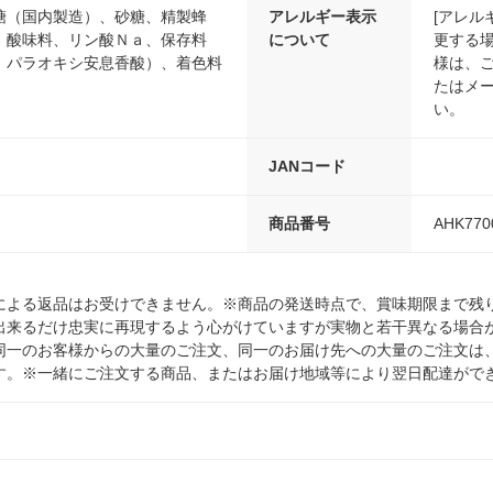
糖（国内製造）、砂糖、精製蜂
アレルギー表示
[アレル
、酸味料、リン酸Ｎａ、保存料
について
更する
、パラオキシ安息香酸）、着色料
様は、
たはメ
い。
JANコード
商品番号
AHK770
による返品はお受けできません。※商品の発送時点で、賞味期限まで残り
出来るだけ忠実に再現するよう心がけていますが実物と若干異なる場合
同一のお客様からの大量のご注文、同一のお届け先への大量のご注文は
す。※一緒にご注文する商品、またはお届け地域等により翌日配達がで