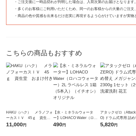
・
ご注文後に一時品切れが判明した場合は、入荷次第のお届けとなります
・
多くのお客様にご利用いただくため、同一のお客様からの大量のご注文
・
商品の色や質感を出来るだけ忠実に再現するよう心がけていますが実物
こちらの商品もおすすめ
HAKU（ハク） メラノフォ
【水・ミネラルウォータ
アタックゼロ（Attack
ーカスＩＶ 45ｇ 資生
ー】LOHACO Water（ロハ
O) ドラム式専用 詰め
堂 おまけ付き
コウォーター）2L ラベルレ
ガジャンボ 2300g 1
11,000
490
5,820
円
円
円
ス 1箱（5本入）（イチオ
（2個入) 洗濯洗剤 花
シ） オリジナル