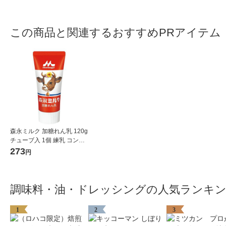
この商品と関連するおすすめPRアイテム
森永ミルク 加糖れん乳 120g
チューブ入 1個 練乳 コンデ
ンスミルク 森永乳業
273
円
調味料・油・ドレッシングの人気ランキ
1
2
3