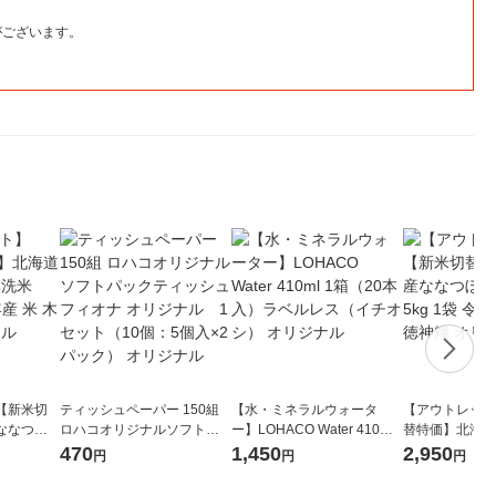
がございます。
【新米切
ティッシュペーパー 150組
【水・ミネラルウォータ
【アウトレット
ななつぼ
ロハコオリジナルソフトパ
ー】LOHACO Water 410ml
替特価】北海道
袋 令和7年産
ックティッシュ フィオナ オ
1箱（20本入）ラベルレス
し 精白米 5kg
470
1,450
2,950
円
円
円
ジナル
リジナル 1セット（10個：
（イチオシ） オリジナル
米 木徳神糧 オ
5個入×2パック） オリジナ