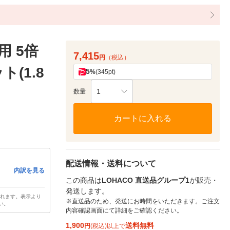
用 5倍
7,415
円
（税込）
ト(1.8
5
%
(345pt)
1
数量
カートに入れる
配送情報・送料について
内訳を見る
この商品は
LOHACO 直送品グループ1
が販売・
発送します。
されます。表示より
※直送品のため、発送にお時間をいただきます。ご注文
い。
内容確認画面にて詳細をご確認ください。
1,900
送料無料
円
(税込)以上で