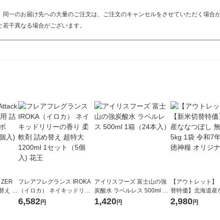
。
、同一のお届け先への大量のご注文は、ご注文のキャンセルをさせていただく場合
と若干異なる場合がございます。
 ZER
フレアフレグランス IROKA
アイリスフーズ 富士山の強
【アウトレット】
替え メ
（イロカ） ネイキッドリリ
炭酸水 ラベルレス 500ml 1
替特価】北海道産
セット
ーの香り 柔軟剤 詰め替え 超
箱（24本入）
し 無洗米 5kg 1
6,582
1,420
2,980
円
円
円
王
特大 1200ml 1セット（5個
米 木徳神糧 オリ
入) 花王