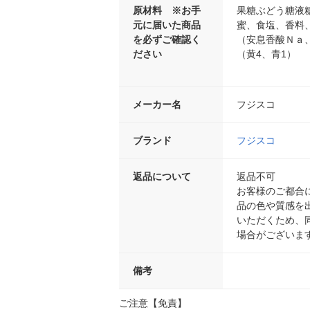
原材料 ※お手
果糖ぶどう糖液
元に届いた商品
蜜、食塩、香料
を必ずご確認く
（安息香酸Ｎａ
ださい
（黄4、青1）
メーカー名
フジスコ
ブランド
フジスコ
返品について
返品不可
お客様のご都合
品の色や質感を
いただくため、
場合がございま
備考
ご注意【免責】