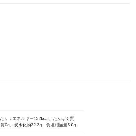
ル
l当たり：エネルギー132kcal、たんぱく質
脂質0g、炭水化物32.3g、食塩相当量5.0g