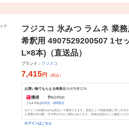
フジスコ 氷みつ ラムネ 業務
希釈用 4907529200507 1セッ
L×8本)（直送品）
フジスコ
ブランド：
7,415
円
（税込）
お買い物でもらえる特典
最大付与率11%
5
獲得
%
(345pt)
うち4.5%は
利用先・期間限定
ログイン&全額PayPay支払いで獲得できます。原則として税抜金額に対し付与
も実際の付与数、付与率が少ない場合があります。詳細は内訳からご確認くださ
ログインはこちら