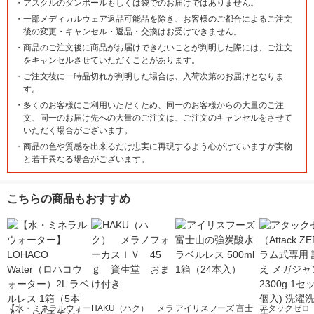
・
アスクルのダンボールもしくは袋でのお届けではありません。
・
一部メディカルウェア返品可能品を除き、お客様のご都合によるご注文
後の変更・キャンセル・返品・交換はお受けできません。
・
商品のご注文後に商品がお届けできないことが判明した際には、ご注文
をキャンセルさせていただくことがあります。
・
ご注文後に一時品切れが判明した場合は、入荷次第のお届けとなりま
す。
・
多くのお客様にご利用いただくため、同一のお客様からの大量のご注
文、同一のお届け先への大量のご注文は、ご注文のキャンセルをさせて
いただく場合がございます。
・
商品の色や質感を出来るだけ忠実に再現するよう心がけていますが実物
と若干異なる場合がございます。
こちらの商品もおすすめ
【水・ミネラルウォー
HAKU（ハク） メラ
アイリスフーズ 富士
アタックゼロ（A