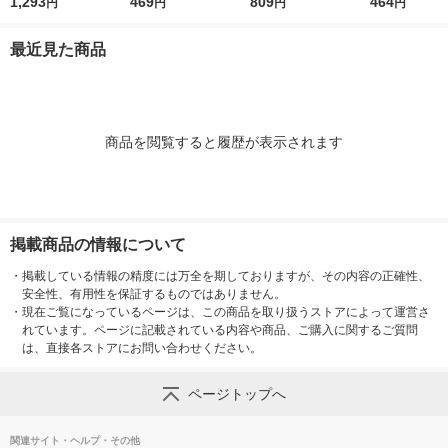
3G
1,293
トリッジ 個人情報保
469
クカートリッジ 個人
809
ネーム・ネー
464
円
円
円
円
護スタンプ 39188
情報保護スタンプ IS-
XLR-GP 朱色
017CM 38129
本入×1箱）
最近見た商品
商品を閲覧すると履歴が表示されます
掲載商品の情報について
・
掲載している情報の精度には万全を期しておりますが、その内容の正確性、
安全性、有用性を保証するものではありません。
・
現在ご覧になっているページは、この商品を取り扱うストアによって運営さ
れています。ページに記載されている内容や商品、ご購入に関するご質問
は、直接各ストアにお問い合わせください。
ページトップへ
関連サイト・ヘルプ・その他