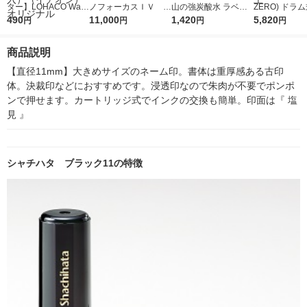
ター】LOHACO Wate
ノフォーカスＩＶ 4
山の強炭酸水 ラベル
ZERO) ドラ
r（ロハコウォータ
490
5ｇ 資生堂 おまけ
11,000
レス 500ml 1箱（24
1,420
詰め替え メガ
5,820
円
円
円
円
ー）2L ラベルレス 1
付き
本入）
ボ 2300g 1
箱（5本入）（イチオ
個入) 洗濯洗剤
商品説明
シ） オリジナル
【直径11mm】大きめサイズのネーム印。書体は重厚感ある古印
体。決裁印などにおすすめです。浸透印なので朱肉が不要でポンポ
ンで押せます。カートリッジ式でインクの交換も簡単。印面は『 塩
見 』
シャチハタ ブラック11の特徴