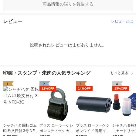
商品情報の誤りを報告する
レビュー
レビューとは
投稿されたレビューはまだありません。
印鑑・スタンプ・朱肉の人気ランキング
もっと見る
1
2
3
4
12%OFF
14%OFF
15%OFF
シャチハタ 回転ゴム
プラス ローラーケシ
プラス ローラーケシ
シャチハタ補
印 欧文日付 3号 NFD-
ポンスティック カー
ポンワイド 専用イン
（カートリッ