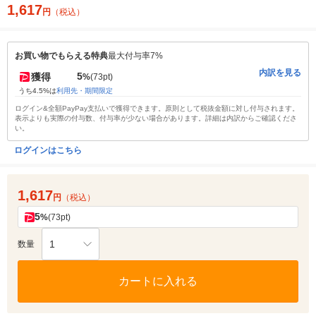
1,617
円
（税込）
お買い物でもらえる特典
最大付与率7%
内訳を見る
5
獲得
%
(73pt)
うち4.5%は
利用先・期間限定
ログイン&全額PayPay支払いで獲得できます。原則として税抜金額に対し付与されます。
表示よりも実際の付与数、付与率が少ない場合があります。詳細は内訳からご確認くださ
い。
ログインはこちら
1,617
円
（税込）
5
%
(73pt)
1
数量
カートに入れる