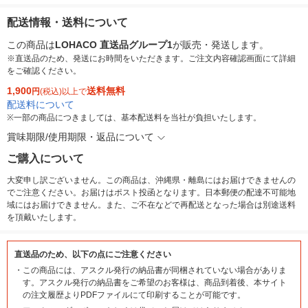
配送情報・送料について
この商品は
LOHACO 直送品グループ1
が販売・発送します。
※直送品のため、発送にお時間をいただきます。ご注文内容確認画面にて詳細
をご確認ください。
1,900
送料無料
円
(税込)以上で
配送料について
※
一部の商品につきましては、基本配送料を当社が負担いたします。
賞味期限/使用期限・返品について
ご購入について
大変申し訳ございません。この商品は、沖縄県・離島にはお届けできませんの
でご注意ください。お届けはポスト投函となります。日本郵便の配達不可能地
域にはお届けできません。また、ご不在などで再配送となった場合は別途送料
を頂戴いたします。
直送品のため、以下の点にご注意ください
・
この商品には、アスクル発行の納品書が同梱されていない場合がありま
す。アスクル発行の納品書をご希望のお客様は、商品到着後、本サイト
の注文履歴よりPDFファイルにて印刷することが可能です。