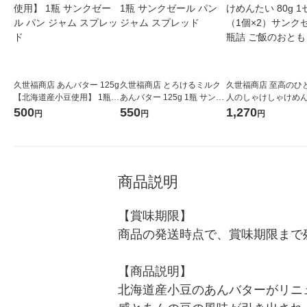
久世福商店 あんバター 125g
久世福商店 とろけるミルク
久世福商店 至高のひと
【北海道産小豆使用】 1瓶
あんバター 125g 1瓶 サンク
人のしゃけしゃけめん
サンクゼール パン ジャム ス
ゼール パン ジャム スプレッ
0g 1セット（1個×2
500
550
1,270
円
円
円
プレッド
ド
ゼール 瓶詰 ご飯のお
商品説明
【賞味期限】

商品の発送時点で、賞味期限まで残
【商品説明】

北海道産小豆のあんバターがリニ