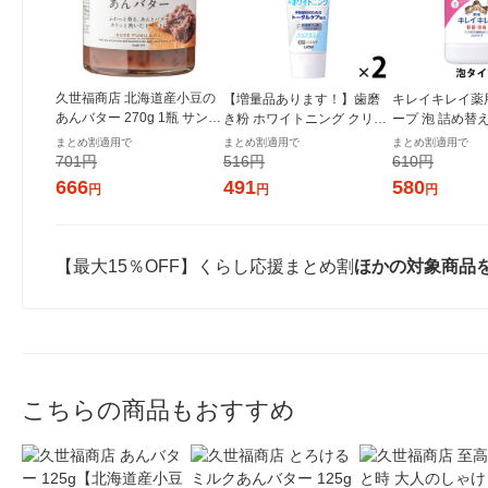
久世福商店 北海道産小豆の
【増量品あります！】歯磨
キレイキレイ薬
あんバター 270g 1瓶 サンク
き粉 ホワイトニング クリニ
ープ 泡 詰め替
ゼール パン ジャム スプレッ
カアドバンテージ +ホワイト
スフルーティ 80
まとめ割適用で
まとめ割適用で
まとめ割適用で
ド
ニング ハミガキ クリアミン
湿 (泡タイプ)
701円
516円
610円
ト 130g 2セット ライオン
666
491
580
円
円
円
【最大15％OFF】くらし応援まとめ割
ほかの対象商品
こちらの商品もおすすめ