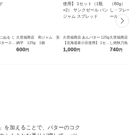
にぬる く
久世福商店 和ジャム 安
久世福商店 あんバター 125g
久世福商店 ゴ
個 バタースプ
納芋 125g 1個
【北海道産小豆使用】 1セッ
し焼秋刀魚 1
ト（1瓶×2） サンクゼール
さんまほぐし
600
1,000
740
円
円
円
パン ジャム スプレッド
サンクゼール
」を加えることで、バターのコク