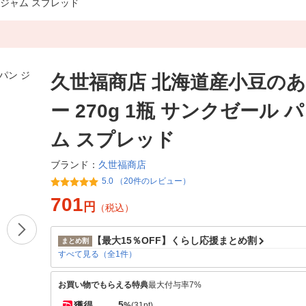
 ジャム スプレッド
久世福商店 北海道産小豆の
ー 270g 1瓶 サンクゼール 
ム スプレッド
久世福商店
ブランド：
5.0 （20件のレビュー）
701
円
（税込）
【最大15％OFF】くらし応援まとめ割
まとめ割
すべて見る（全1件）
お買い物でもらえる特典
最大付与率7%
5
獲得
%
(31pt)