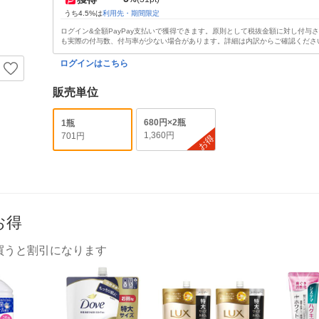
うち4.5%は
利用先・期間限定
ログイン&全額PayPay支払いで獲得できます。原則として税抜金額に対し付与
も実際の付与数、付与率が少ない場合があります。詳細は内訳からご確認くださ
ログインはこちら
販売単位
680円×2瓶
1瓶
1,360円
701円
お得
お得
買うと割引になります