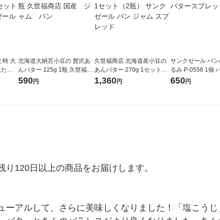
時 大
北海道大納言小豆の 贅沢あ
久世福商店 北海道産小豆の
サンクゼール パン
たい 8
んバター 125g 1瓶 久世福商
あんバター 270g 1セット
るみ P-0556 1
）サンク
店 国産 ジャム パン
（2瓶） サンクゼール パン
レッド
590
1,360
650
円
円
円
とも
ジャム スプレッド
り120日以上の商品をお届けします。

ューアルして、さらに美味しくなりました！「塩こうじ