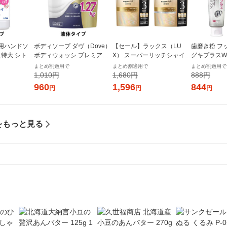
用ハンドソ
ボディソープ ダヴ（Dove）
【セール】ラックス（LU
歯磨き粉 フ
え特大 シトラ
ボディウォッシ プレミアム
X） スーパーリッチシャイン
グキプラスW
0ml 殺菌 保
モイスチャーケア つめかえ
ダメージリペア 補修 シャン
グ ハミガキ
まとめ割適用で
まとめ割適用で
まとめ割適用で
ライオン
用 特大 1270g Dove 液体タ
プー+コンディショナー セッ
合 歯周病予防
1,010円
1,680円
888円
イプ
ト 詰替 特大 各870g ユニリ
（2本） ラ
960
1,596
844
円
円
円
ーバ
をもっと見る