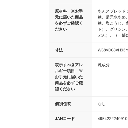
原材料 ※お手
あんスプレッド
元に届いた商品
糖、還元水あめ
を必ずご確認く
糖、塩こうじ、
ださい
ト）、グリシン
ぷん）、（一部
寸法
W68×D68×H93
表示すべきアレ
乳成分
ルギー項目 ※
お手元に届いた
商品を必ずご確
認ください
個別包装
なし
JANコード
4954222240910