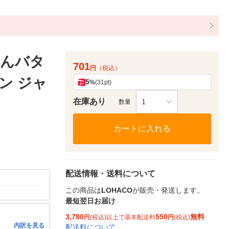
あんバタ
701
円
（税込）
パン ジャ
5
%
(31pt)
在庫あり
1
数量
カートに入れる
配送情報・送料について
この商品は
LOHACO
が販売・発送します。
最短翌日お届け
3,780
550
無料
円
(税込)以上で基本配送料
円
(税込)
内訳を見る
配送料について