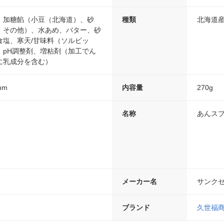
：加糖餡（小豆（北海道）、砂
種類
北海道
、その他）、水あめ、バター、砂
食塩、寒天/甘味料（ソルビッ
、pH調整剤、増粘剤（加工でん
に乳成分を含む）
mm
内容量
270g
名称
あんス
メーカー名
サンク
ブランド
久世福