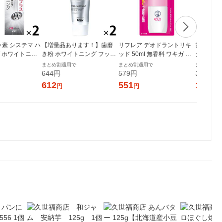
ッ素 システマ ハ
【増量品あります！】歯磨
リフレア デオドラントリキ
歯磨き粉 
 ホワイトニン
き粉 ホワイトニング フッ素
ッド 50ml 無香料 ワキガ 制
グキプラス
 高濃度フッ素配
NONIO（ノニオ）プラスホ
汗剤 ロート製薬
復成分ダ
まとめ割適用で
まとめ割適用で
まとめ割適
 95g 1セット
ワイトニング ハミガキ 130g
防 90g 
644円
579円
1,140円
イオン
1セット（2本）ライオン 口
オン
612
551
1,083
円
円
臭予防