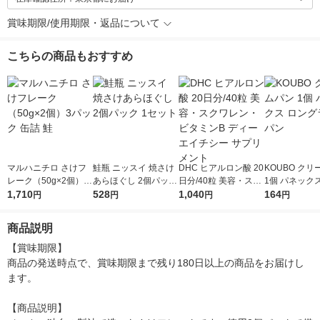
賞味期限/使用期限・返品について
こちらの商品もおすすめ
マルハニチロ さけフ
鮭瓶 ニッスイ 焼さけ
DHC ヒアルロン酸 20
KOUBO ク
レーク（50g×2個）3
あらほぐし 2個パック
日分/40粒 美容・スク
1個 パネック
パック 缶詰 鮭
1,710
1セット
528
ワレン・ビタミンB デ
1,040
グライフパン
164
円
円
円
円
ィーエイチシー サプ
リメント
商品説明
【賞味期限】

商品の発送時点で、賞味期限まで残り180日以上の商品をお届けし
ます。

【商品説明】
