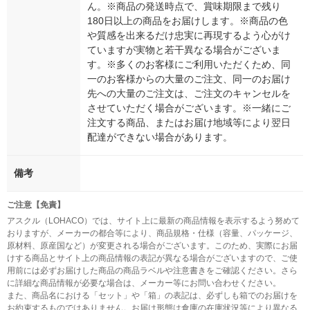
ん。※商品の発送時点で、賞味期限まで残り
180日以上の商品をお届けします。※商品の色
や質感を出来るだけ忠実に再現するよう心がけ
ていますが実物と若干異なる場合がございま
す。※多くのお客様にご利用いただくため、同
一のお客様からの大量のご注文、同一のお届け
先への大量のご注文は、ご注文のキャンセルを
させていただく場合がございます。※一緒にご
注文する商品、またはお届け地域等により翌日
配達ができない場合があります。
備考
ご注意【免責】
アスクル（LOHACO）では、サイト上に最新の商品情報を表示するよう努めて
おりますが、メーカーの都合等により、商品規格・仕様（容量、パッケージ、
原材料、原産国など）が変更される場合がございます。このため、実際にお届
けする商品とサイト上の商品情報の表記が異なる場合がございますので、ご使
用前には必ずお届けした商品の商品ラベルや注意書きをご確認ください。さら
に詳細な商品情報が必要な場合は、メーカー等にお問い合わせください。
また、商品名における「セット」や「箱」の表記は、必ずしも箱でのお届けを
お約束するものではありません。お届け形態は倉庫の在庫状況等により異なる