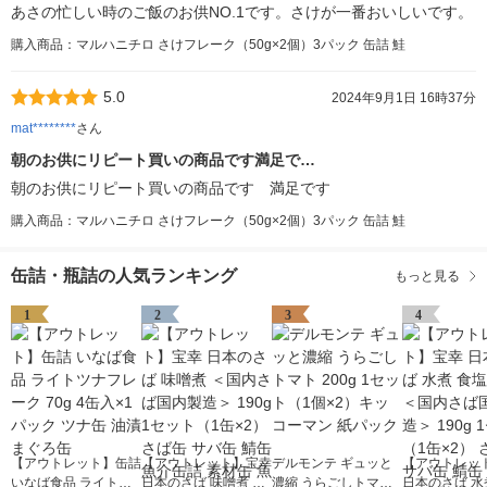
あさの忙しい時のご飯のお供NO.1です。さけが一番おいしいです。
購入商品：マルハニチロ さけフレーク（50g×2個）3パック 缶詰 鮭
5.0
2024年9月1日 16時37分
mat********
さん
朝のお供にリピート買いの商品です満足で…
朝のお供にリピート買いの商品です 満足です
購入商品：マルハニチロ さけフレーク（50g×2個）3パック 缶詰 鮭
缶詰・瓶詰の人気ランキング
もっと見る
1
2
3
4
【アウトレット】缶詰
【アウトレット】宝幸
デルモンテ ギュッと
【アウトレッ
いなば食品 ライトツ
日本のさば 味噌煮 ＜
濃縮 うらごしトマト
日本のさば 水