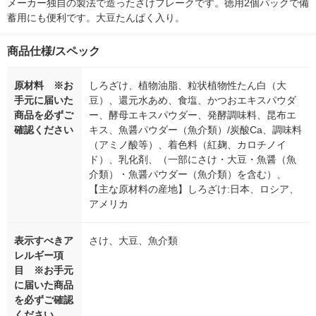
メーカー独自の製法で造ったさけフレークです。徳用2個パックで備
蓄用にも便利です。大豆たんぱく入り。
商品仕様/スペック
原材料 ※お
しろざけ、植物油脂、粒状植物性たん白（大
手元に届いた
豆）、還元水あめ、食塩、かつおエキスパウダ
商品を必ずご
ー、酵母エキスパウダー、発酵調味料、昆布エ
確認ください
キス、魚醤パウダー（魚介類）/炭酸Ca、調味料
（アミノ酸等）、着色料（紅麹、カロチノイ
ド）、乳化剤、（一部にさけ・大豆・魚醤（魚
介類）・魚醤パウダー（魚介類）を含む）、
【主な原材料の産地】しろざけ:日本、ロシア、
アメリカ
表示すべきア
さけ、大豆、魚介類
レルギー項
目 ※お手元
に届いた商品
を必ずご確認
ください