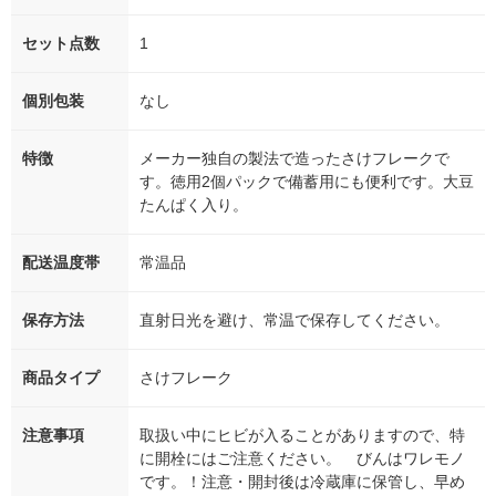
セット点数
1
個別包装
なし
特徴
メーカー独自の製法で造ったさけフレークで
す。徳用2個パックで備蓄用にも便利です。大豆
たんぱく入り。
配送温度帯
常温品
保存方法
直射日光を避け、常温で保存してください。
商品タイプ
さけフレーク
注意事項
取扱い中にヒビが入ることがありますので、特
に開栓にはご注意ください。 びんはワレモノ
です。！注意・開封後は冷蔵庫に保管し、早め