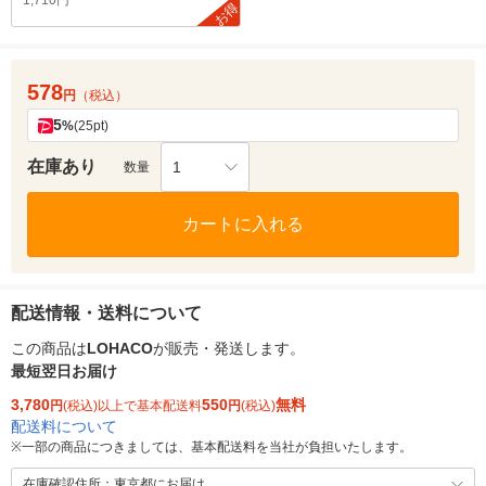
1,710円
お得
578
円
（税込）
5
%
(25pt)
在庫あり
1
数量
カートに入れる
配送情報・送料について
この商品は
LOHACO
が販売・発送します。
最短翌日お届け
3,780
550
無料
円
(税込)以上で基本配送料
円
(税込)
配送料について
※
一部の商品につきましては、基本配送料を当社が負担いたします。
在庫確認住所：東京都にお届け