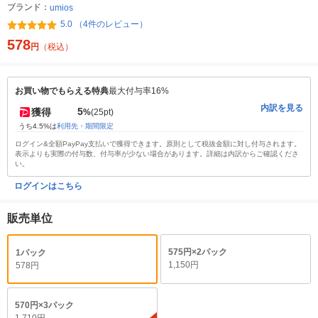
ブランド：
umios
5.0 （4件のレビュー）
578
円
（税込）
お買い物でもらえる特典
最大付与率16%
内訳を見る
5
獲得
%
(25pt)
うち4.5%は
利用先・期間限定
ログイン&全額PayPay支払いで獲得できます。原則として税抜金額に対し付与されます。
表示よりも実際の付与数、付与率が少ない場合があります。詳細は内訳からご確認くださ
い。
ログインはこちら
販売単位
575円×2パック
1パック
1,150円
578円
570円×3パック