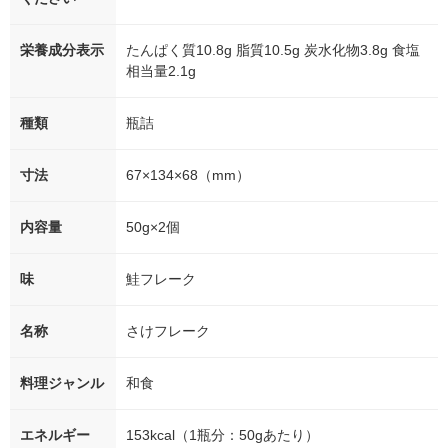
栄養成分表示
たんぱく質10.8g 脂質10.5g 炭水化物3.8g 食塩
相当量2.1g
種類
瓶詰
寸法
67×134×68（mm）
内容量
50g×2個
味
鮭フレーク
名称
さけフレーク
料理ジャンル
和食
エネルギー
153kcal（1瓶分：50gあたり）