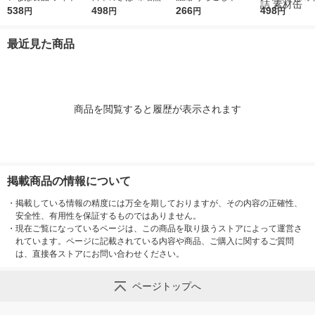
ナフレーク 70g 4缶入
538
国内さば国内製造＞ 1
498
200g 1セット（1個×
266
不使用 ＜国内
498
円
円
円
円
×1パック ツナ缶 油漬
90g 1セット（1缶×
2）キッコーマン 紙パ
内製造＞ 190
まぐろ缶
2） さば缶 サバ缶 鯖
ック
ト（1缶×2）
最近見た商品
缶 魚介缶詰 素材缶 魚
サバ缶 鯖缶 
素材缶
商品を閲覧すると履歴が表示されます
掲載商品の情報について
・
掲載している情報の精度には万全を期しておりますが、その内容の正確性、
安全性、有用性を保証するものではありません。
・
現在ご覧になっているページは、この商品を取り扱うストアによって運営さ
れています。ページに記載されている内容や商品、ご購入に関するご質問
は、直接各ストアにお問い合わせください。
ページトップへ