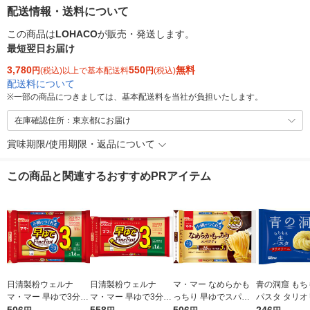
配送情報・送料について
この商品は
LOHACO
が販売・発送します。
最短翌日お届け
3,780
550
無料
円
(税込)以上で基本配送料
円
(税込)
配送料について
※
一部の商品につきましては、基本配送料を当社が負担いたします。
在庫確認住所：東京都にお届け
賞味期限/使用期限・返品について
この商品と関連するおすすめPRアイテム
日清製粉ウェルナ
日清製粉ウェルナ
マ・マー なめらかも
青の洞窟 もち
マ・マー 早ゆで3分ス
マ・マー 早ゆで3分ス
っちり 早ゆでスパゲ
パスタ タリオ
パゲティ2/3サイズ1.6
パゲティ 1.6mm チャ
ティ 2/3サイズ チャッ
1袋（150g