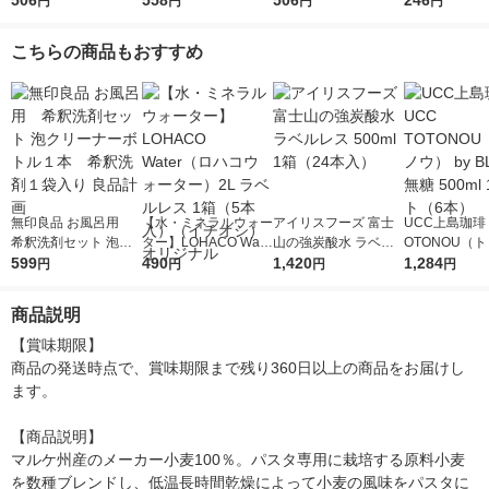
506
558
506
246
円
円
円
円
mm チャック付結束タ
ック付結束タイプ (50
ク付結束 400g 1個 日
2分 日清製
イプ （400g） ×1個
0g) ×1個
清製粉ウェルナ パス
ナ
こちらの商品もおすすめ
タ
無印良品 お風呂用
【水・ミネラルウォー
アイリスフーズ 富士
UCC上島珈琲 
希釈洗剤セット 泡ク
ター】LOHACO Wate
山の強炭酸水 ラベル
OTONOU（
リーナーボトル１本
599
r（ロハコウォータ
490
レス 500ml 1箱（24
1,420
ウ） by BLAC
1,284
円
円
円
円
希釈洗剤１袋入り 良
ー）2L ラベルレス 1
本入）
00ml 1セッ
品計画
箱（5本入）（イチオ
商品説明
シ） オリジナル
【賞味期限】

商品の発送時点で、賞味期限まで残り360日以上の商品をお届けし
ます。

【商品説明】

マルケ州産のメーカー小麦100％。パスタ専用に栽培する原料小麦
を数種ブレンドし、低温長時間乾燥によって小麦の風味をパスタに