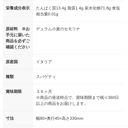
栄養成分表示
たんぱく質13.4g 脂質1.4g 炭水化物71.8g 食塩
相当量0.01g
原材料 ※お
デュラム小麦のセモリナ
手元に届いた
商品を必ずご
確認ください
原産国
イタリア
種類
スパゲティ
賞味期限
３６ヶ月
※商品の発送時点で、賞味期限まで残り360日
以上の商品をお届けします。
寸法
幅80×奥行45×高さ330mm