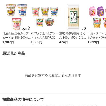
日清食品 定番カップ
PROお試し5食アソー
讃岐 吟撰寒籠そうめ
日清エスニッ
ヌードル 3種×2個セッ
ト（どん兵衛PRO1食
ん 300g（50g×6束）
トAセット(辛
ト カップ麺 カップラ
1,307
＋カップヌードルPR
1,385
1セット（2個）日清
474
種各1パック+
1,639
円
円
円
円
ーメン 詰め合わせア
O4種各1食）
製粉ウェルナ 乾麺
ンミョンカッ
ソート
世界のカップ
最近見た商品
2種各1食)
商品を閲覧すると履歴が表示されます
掲載商品の情報について