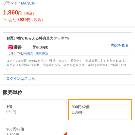
ブランド：
MANCINI
1,860
円
（税込）
930
1つあたり
円
（税込）
お買い物でもらえる特典
最大付与率7%
内訳を見る
5
獲得
%
(86pt)
うち4.5%は
利用先・期間限定
ログイン&全額PayPay支払いで獲得できます。原則として税抜金額に対し付与されます。
表示よりも実際の付与数、付与率が少ない場合があります。詳細は内訳からご確認くださ
い。
ログインはこちら
販売単位
1個
930円×2個
950円
1,860円
900円×3個
2,700円