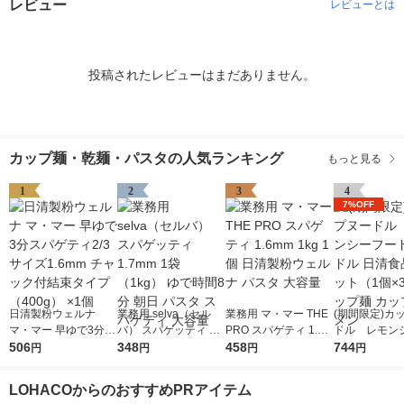
レビュー
レビューとは
投稿されたレビューはまだありません。
カップ麺・乾麺・パスタの人気ランキング
もっと見る
1
2
3
4
7%OFF
日清製粉ウェルナ
業務用 selva（セル
業務用 マ・マー THE
(期間限定)カ
マ・マー 早ゆで3分ス
バ） スパゲッティ 1.7
PRO スパゲティ 1.6m
ドル レモン
パゲティ2/3サイズ1.6
506
mm 1袋（1kg） ゆで
348
m 1kg 1個 日清製粉ウ
458
ドヌードル 日
744
円
円
円
円
mm チャック付結束タ
時間8分 朝日 パスタ
ェルナ パスタ 大容量
1セット（1個
イプ （400g） ×1個
スパゲティ 大容量
ップ麺 カップ
LOHACOからのおすすめPRアイテム
ン