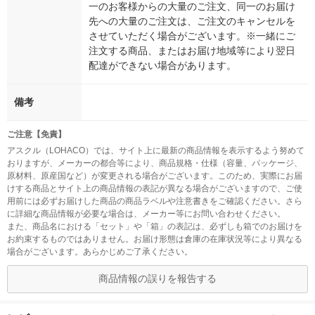
一のお客様からの大量のご注文、同一のお届け
先への大量のご注文は、ご注文のキャンセルを
させていただく場合がございます。※一緒にご
注文する商品、またはお届け地域等により翌日
配達ができない場合があります。
備考
ご注意【免責】
アスクル（LOHACO）では、サイト上に最新の商品情報を表示するよう努めて
おりますが、メーカーの都合等により、商品規格・仕様（容量、パッケージ、
原材料、原産国など）が変更される場合がございます。このため、実際にお届
けする商品とサイト上の商品情報の表記が異なる場合がございますので、ご使
用前には必ずお届けした商品の商品ラベルや注意書きをご確認ください。さら
に詳細な商品情報が必要な場合は、メーカー等にお問い合わせください。
また、商品名における「セット」や「箱」の表記は、必ずしも箱でのお届けを
お約束するものではありません。お届け形態は倉庫の在庫状況等により異なる
場合がございます。あらかじめご了承ください。
商品情報の誤りを報告する