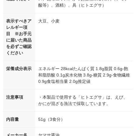
酸等）、酒精）、具（ヒトエグサ）
表示すべきア
大豆、小麦
レルギー項
目 ※お手元
に届いた商品
を必ずご確認
ください
栄養成分表示
エネルギー 28kcalたんぱく質 1.8g脂質 0.6g-飽
和脂肪酸 0.1g炭水化物 3.8g-糖質 2.9g-食物繊維
0.9g食塩相当量 2.0g推定値
注意事項
・本製品で使用する「ヒトエグサ」は、えび、
かにが混ざる漁法で採取しています。
内容量
51g（3食分）
メーカー名
ヤマサ醤油