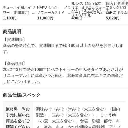
チューハイ 酎ハイ サ
HAKU（ハク） メラ
【水・ミネラルウォー
アタックゼロ（A
ワー （期間限定） 贅
ノフォーカスＩＶ 4
ター】LOHACO Wate
ZERO) ドラ
沢搾り プレミアムト
1,103
5ｇ 資生堂 おまけ
11,000
r（ロハコウォータ
490
詰め替え メガ
5,820
円
円
円
円
マト 350ml×6本
付き
ー）2L ラベルレス 1
ボ 2300g 1
箱（5本入）（イチオ
個入) 洗濯洗剤
商品説明
シ） オリジナル
【賞味期限】

商品の発送時点で、賞味期限まで残り80日以上の商品をお届けしま
す。

【商品説明】

2022年3月で発売10周年にベストセラーの生みそタイプあおさ汁が
リニューアル！焼津産かつお節と、北海道産真昆布エキスの国産だ
しにこだわりました。
商品仕様/スペック
原材料 ※お
調味みそ（みそ（米みそ（大豆を含む）（国内
手元に届いた
製造）、豆みそ（大豆を含む））、しょうゆ
商品を必ずご
（小麦・大豆を含む）、食塩、砂糖、酵母エキ
確認ください
ス、昆布エキス、かつお節粉末/調味料（アミノ