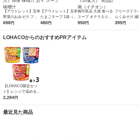
【アウトレット】宝幸
【アウトレット】宝幸
無印良品 大袋 食べる
フリーズドライ
野菜のおみそ汁 フリ
たまごスープ 1袋（10
スープ オクラ入りね
らくみそ汁 減
ーズドライ 1袋（10食
698
食入） フリーズドラ
480
ばねば野菜のスープ 1
950
食）1箱 永谷
395
円
円
円
円
入）簡便 味噌汁 お味
イ スープ
袋（10食入） 良品計
噌汁
画（イチオシ）
LOHACOからのおすすめPRアイテム
【LOHACO限定セッ
ト】レンジで温めるだ
け♪ 江崎グリコ クレ
2,284
円
アおばさんの具だくさ
んスープ3種アソート
最近見た商品
セット（9食）