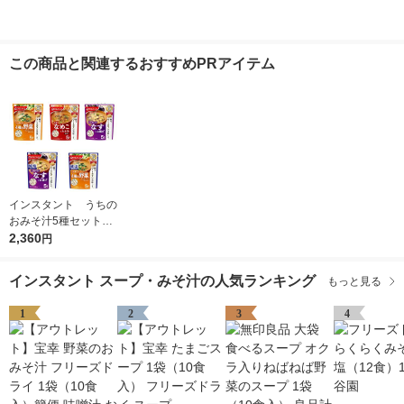
この商品と関連するおすすめPRアイテム
インスタント うちの
おみそ汁5種セット
1箱(25食入) アマノ
2,360
円
フーズ インスタント
味噌汁
インスタント スープ・みそ汁の人気ランキング
もっと見る
1
2
3
4