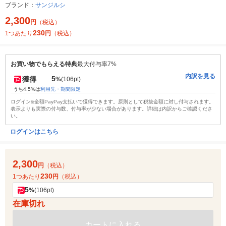
ブランド：
サンジルシ
2,300
円
（税込）
230
1つあたり
円
（税込）
お買い物でもらえる特典
最大付与率7%
内訳を見る
5
獲得
%
(106pt)
うち4.5%は
利用先・期間限定
ログイン&全額PayPay支払いで獲得できます。原則として税抜金額に対し付与されます。
表示よりも実際の付与数、付与率が少ない場合があります。詳細は内訳からご確認くださ
い。
ログインはこちら
2,300
円
（税込）
230
1つあたり
円
（税込）
5
%
(106pt)
在庫切れ
カートに入れる