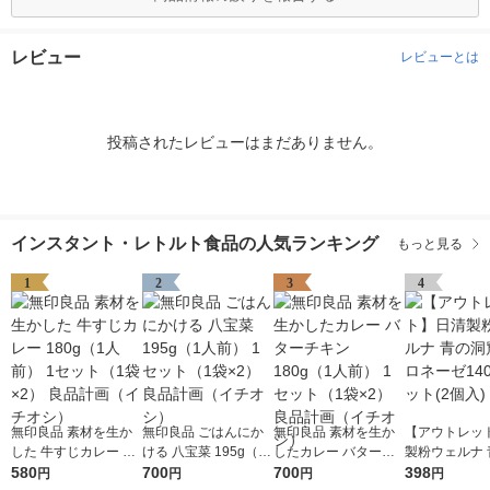
レビュー
レビューとは
投稿されたレビューはまだありません。
インスタント・レトルト食品の人気ランキング
もっと見る
1
2
3
4
無印良品 素材を生か
無印良品 ごはんにか
無印良品 素材を生か
【アウトレッ
した 牛すじカレー 18
ける 八宝菜 195g（1
したカレー バターチ
製粉ウェルナ 
0g（1人前） 1セット
580
人前） 1セット（1袋×
700
キン 180g（1人前） 1
700
窟 ボロネーゼ
398
円
円
円
円