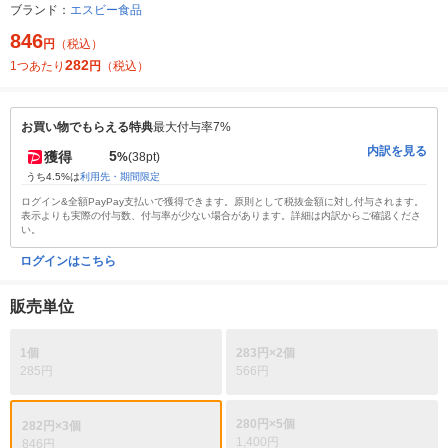
ブランド：
エスビー食品
846
円
（税込）
282
1つあたり
円
（税込）
お買い物でもらえる特典
最大付与率7%
内訳を見る
5
獲得
%
(38pt)
うち4.5%は
利用先・期間限定
ログイン&全額PayPay支払いで獲得できます。原則として税抜金額に対し付与されます。
表示よりも実際の付与数、付与率が少ない場合があります。詳細は内訳からご確認くださ
い。
ログインはこちら
販売単位
1個
283円×2個
285円
566円
280円×5個
282円×3個
1,400円
846円