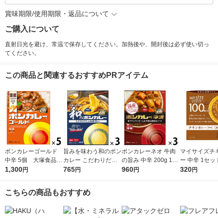
賞味期限/使用期限・返品について
ご購入について
直射日光を避け、常温で保存してください。加熱後や、開封後は必ず使い切っ
てください。
この商品と関連するおすすめPRアイテム
ボンカレーゴールド
旨みを味わう和のボン
ボンカレーネオ 牛肉
マイサイズチ
中辛 5個 大塚食品
カレー こだわりだし
の旨み 中辛 200g 1セ
ー 中辛 1セッ
レンジ対応
1,300
の和風カレー 中辛
765
ット（1個×3）大塚食
960
（100g）×2）
320
円
円
円
円
1セット（1個（210
品 レトルトカレー レ
cal レンジ
g）×3） レンジ対応
ンジ対応
ルト 大塚食品
こちらの商品もおすすめ
1セット（1個×3）