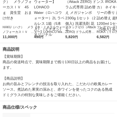
HAKU（ハク） メラ
【水・ミネラルウォー
アタックゼロ（Attack
フレアフレグラ
ノフォーカスＩＶ 4
ター】LOHACO Wate
ZERO) ドラム式専用
ROKA（イロ
5ｇ 資生堂 おまけ
11,000
r（ロハコウォータ
490
詰め替え メガジャン
5,820
イキッドリリ
6,582
円
円
円
円
付き
ー）2L ラベルレス 1
ボ 2300g 1セット（2
柔軟剤 詰め替
箱（5本入）（イチオ
個入) 洗濯洗剤 花王
大 1200ml 
商品説明
シ） オリジナル
（5個入) 花王
【賞味期限】

商品の発送時点で、賞味期限まで残り130日以上の商品をお届けし
ます。

【商品説明】

お肉の旨みとフレンチの技法を取り入れた、こだわりの欧風カレー
ソース。煮詰めた果実の深みと、赤ワインを使ったコクのある熟成
ドミグラスの特別な美味しさをご堪能ください。
商品仕様/スペック