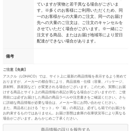
ていますが実物と若干異なる場合がございま
す。※多くのお客様にご利用いただくため、同
一のお客様からの大量のご注文、同一のお届け
先への大量のご注文は、ご注文のキャンセルを
させていただく場合がございます。※一緒にご
注文する商品、またはお届け地域等により翌日
配達ができない場合があります。
備考
ご注意【免責】
アスクル（LOHACO）では、サイト上に最新の商品情報を表示するよう努めて
おりますが、メーカーの都合等により、商品規格・仕様（容量、パッケージ、
原材料、原産国など）が変更される場合がございます。このため、実際にお届
けする商品とサイト上の商品情報の表記が異なる場合がございますので、ご使
用前には必ずお届けした商品の商品ラベルや注意書きをご確認ください。さら
に詳細な商品情報が必要な場合は、メーカー等にお問い合わせください。
また、商品名における「セット」や「箱」の表記は、必ずしも箱でのお届けを
お約束するものではありません。お届け形態は倉庫の在庫状況等により異なる
場合がございます。あらかじめご了承ください。
商品情報の誤りを報告する