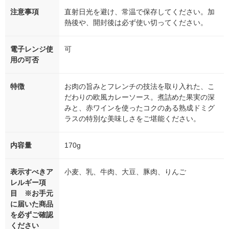
注意事項
直射日光を避け、常温で保存してください。加
熱後や、開封後は必ず使い切ってください。
電子レンジ使
可
用の可否
特徴
お肉の旨みとフレンチの技法を取り入れた、こ
だわりの欧風カレーソース。煮詰めた果実の深
みと、赤ワインを使ったコクのある熟成ドミグ
ラスの特別な美味しさをご堪能ください。
内容量
170g
表示すべきア
小麦、乳、牛肉、大豆、豚肉、りんご
レルギー項
目 ※お手元
に届いた商品
を必ずご確認
ください