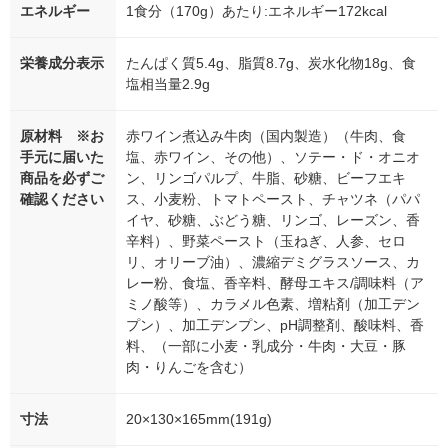
エネルギー
1食分（170g）あたり:エネルギー172kcal
栄養成分表示
たんぱく質5.4g、脂質8.7g、炭水化物18g、食
塩相当量2.9g
原材料 ※お
赤ワイン煮込み牛肉（国内製造）（牛肉、食
手元に届いた
塩、赤ワイン、その他）、ソテー・ド・オニオ
商品を必ずご
ン、リンゴパルプ、牛脂、砂糖、ビーフエキ
確認ください
ス、小麦粉、トマトペースト、チャツネ（パパ
イヤ、砂糖、ぶどう糖、リンゴ、レーズン、香
辛料）、野菜ペースト（玉ねぎ、人参、セロ
リ、オリーブ油）、濃縮デミグラスソース、カ
レー粉、食塩、香辛料、酵母エキス/調味料（ア
ミノ酸等）、カラメル色素、増粘剤（加工デン
プン）、加工デンプン、pH調整剤、酸味料、香
料、（一部に小麦・乳成分・牛肉・大豆・豚
肉・りんごを含む）
寸法
20×130×165mm(191g)