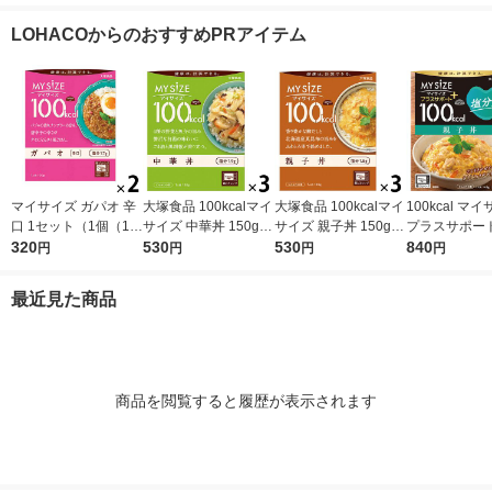
（1袋×2） 良品計画
2） 良品計画（イチオ
セット（1袋×2） 良品
1セット(2個入
（イチオシ）
シ）
計画（イチオシ）
LOHACOからのおすすめPRアイテム
マイサイズ ガパオ 辛
大塚食品 100kcalマイ
大塚食品 100kcalマイ
100kcal マ
口 1セット（1個（10
サイズ 中華丼 150g 3
サイズ 親子丼 150g 3
プラスサポート
0g）×2） 100kcal
320
個 カロリーコントロ
530
個 カロリーコントロ
530
g 親子丼 1人
840
円
円
円
円
レンジ対応レトルト
ール レンジ調理 簡単
ール レンジ調理 簡単
ト（3個） 大
大塚食品
便利
便利
レンジ対応
最近見た商品
商品を閲覧すると履歴が表示されます