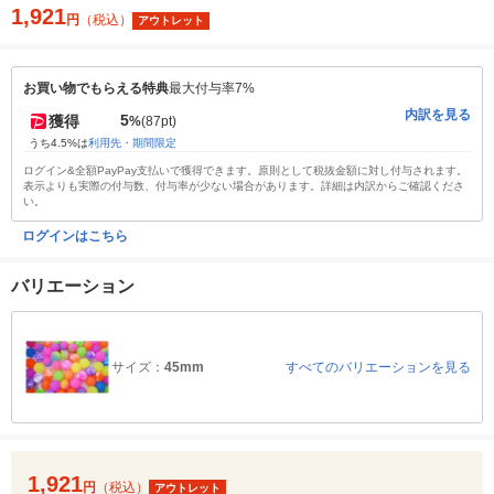
1,921
円
（税込）
アウトレット
お買い物でもらえる特典
最大付与率7%
内訳を見る
5
獲得
%
(87pt)
うち4.5%は
利用先・期間限定
ログイン&全額PayPay支払いで獲得できます。原則として税抜金額に対し付与されます。
表示よりも実際の付与数、付与率が少ない場合があります。詳細は内訳からご確認くださ
い。
ログインはこちら
バリエーション
サイズ：
45mm
すべてのバリエーションを見る
1,921
円
（税込）
アウトレット