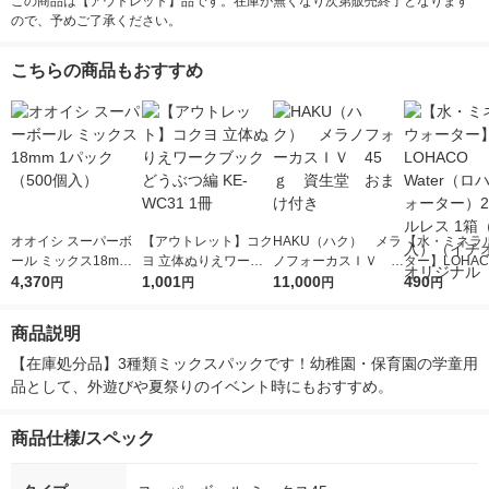
この商品は【アウトレット】品です。在庫が無くなり次第販売終了となります
ので、予めご了承ください。
こちらの商品もおすすめ
オオイシ スーパーボ
【アウトレット】コク
HAKU（ハク） メラ
【水・ミネラ
ール ミックス18mm 1
ヨ 立体ぬりえワーク
ノフォーカスＩＶ 4
ター】LOHACO
パック（500個入）
4,370
ブック どうぶつ編 KE
1,001
5ｇ 資生堂 おまけ
11,000
r（ロハコウォ
490
円
円
円
円
-WC31 1冊
付き
ー）2L ラベル
箱（5本入）
商品説明
シ） オリジナ
【在庫処分品】3種類ミックスパックです！幼稚園・保育園の学童用
品として、外遊びや夏祭りのイベント時にもおすすめ。
商品仕様/スペック