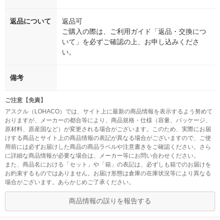
返品について
返品可
ご購入の際は、ご利用ガイド「返品・交換につ
いて」を必ずご確認の上、お申し込みくださ
い。
備考
ご注意【免責】
アスクル（LOHACO）では、サイト上に最新の商品情報を表示するよう努めて
おりますが、メーカーの都合等により、商品規格・仕様（容量、パッケージ、
原材料、原産国など）が変更される場合がございます。このため、実際にお届
けする商品とサイト上の商品情報の表記が異なる場合がございますので、ご使
用前には必ずお届けした商品の商品ラベルや注意書きをご確認ください。さら
に詳細な商品情報が必要な場合は、メーカー等にお問い合わせください。
また、商品名における「セット」や「箱」の表記は、必ずしも箱でのお届けを
お約束するものではありません。お届け形態は倉庫の在庫状況等により異なる
場合がございます。あらかじめご了承ください。
商品情報の誤りを報告する