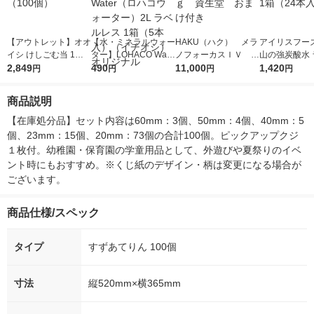
【アウトレット】オオ
【水・ミネラルウォー
HAKU（ハク） メラ
アイリスフーズ
イシ けしごむ当 1パ
ター】LOHACO Wate
ノフォーカスＩＶ 4
山の強炭酸水 
ック（100個）
2,849
r（ロハコウォータ
490
5ｇ 資生堂 おまけ
11,000
レス 500ml 1
1,420
円
円
円
円
ー）2L ラベルレス 1
付き
本入）
箱（5本入）（イチオ
商品説明
シ） オリジナル
【在庫処分品】セット内容は60mm：3個、50mm：4個、40mm：5
個、23mm：15個、20mm：73個の合計100個。ピックアップクジ
１枚付。幼稚園・保育園の学童用品として、外遊びや夏祭りのイベ
ント時にもおすすめ。※くじ紙のデザイン・柄は変更になる場合が
ございます。
商品仕様/スペック
タイプ
すずあてりん 100個
寸法
縦520mm×横365mm