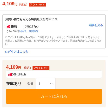
4,109
円
（税込）
アウトレット
お買い物でもらえる特典
最大付与率11%
内訳を見る
5
獲得
%
(187pt)
うち4.5%は
利用先・期間限定
ログイン&全額PayPay支払いで獲得できます。原則として税抜金額に対し付与されます。
表示よりも実際の付与数、付与率が少ない場合があります。詳細は内訳からご確認くださ
い。
ログインはこちら
4,109
円
（税込）
アウトレット
5
%
(187pt)
在庫あり
1
数量
カートに入れる