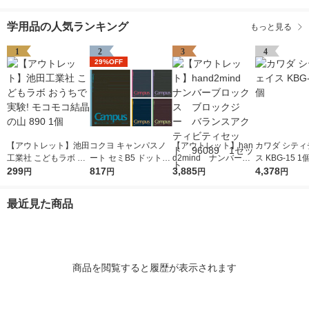
学用品の人気ランキング
もっと見る
1
2
3
4
29%OFF
【アウトレット】池田
コクヨ キャンパスノ
【アウトレット】han
カワダ シティ
工業社 こどもラボ お
ート セミB5 ドット入
d2mind ナンバーブ
ス KBG-15 1
うちで実験! モコモコ
299
り罫線・カラー表紙 A
817
ロックス ブロックジ
3,885
4,378
円
円
円
円
結晶の山 890 1個
罫7mm 30枚 5色セッ
ー バランスアクティ
ト ノ-3CDATNX5
ビティセット 96089
最近見た商品
1セット
商品を閲覧すると履歴が表示されます