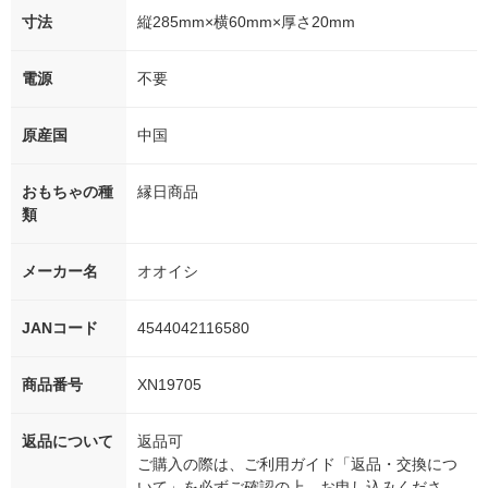
寸法
縦285mm×横60mm×厚さ20mm
電源
不要
原産国
中国
おもちゃの種
縁日商品
類
メーカー名
オオイシ
JANコード
4544042116580
商品番号
XN19705
返品について
返品可
ご購入の際は、ご利用ガイド「返品・交換につ
いて」を必ずご確認の上、お申し込みくださ