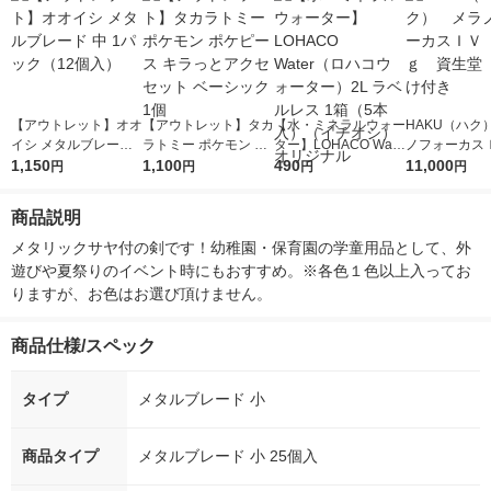
【アウトレット】オオ
【アウトレット】タカ
【水・ミネラルウォー
HAKU（ハク
イシ メタルブレード
ラトミー ポケモン ポ
ター】LOHACO Wate
ノフォーカス
中 1パック（12個入）
1,150
ケピース キラっとア
1,100
r（ロハコウォータ
490
5ｇ 資生堂
11,000
円
円
円
円
クセセット ベーシッ
ー）2L ラベルレス 1
付き
ク 1個
箱（5本入）（イチオ
商品説明
シ） オリジナル
メタリックサヤ付の剣です！幼稚園・保育園の学童用品として、外
遊びや夏祭りのイベント時にもおすすめ。※各色１色以上入ってお
りますが、お色はお選び頂けません。
商品仕様/スペック
タイプ
メタルブレード 小
商品タイプ
メタルブレード 小 25個入