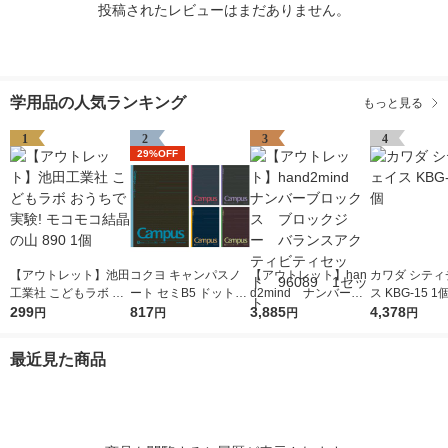
投稿されたレビューはまだありません。
学用品の人気ランキング
もっと見る
1
2
3
4
29%OFF
【アウトレット】池田
コクヨ キャンパスノ
【アウトレット】han
カワダ シティ
工業社 こどもラボ お
ート セミB5 ドット入
d2mind ナンバーブ
ス KBG-15 1
うちで実験! モコモコ
299
り罫線・カラー表紙 A
817
ロックス ブロックジ
3,885
4,378
円
円
円
円
結晶の山 890 1個
罫7mm 30枚 5色セッ
ー バランスアクティ
ト ノ-3CDATNX5
ビティセット 96089
最近見た商品
1セット