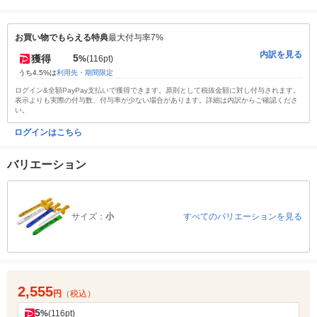
お買い物でもらえる特典
最大付与率7%
内訳を見る
5
獲得
%
(116pt)
うち4.5%は
利用先・期間限定
ログイン&全額PayPay支払いで獲得できます。原則として税抜金額に対し付与されます。
表示よりも実際の付与数、付与率が少ない場合があります。詳細は内訳からご確認くださ
い。
ログインはこちら
バリエーション
サイズ：
小
すべてのバリエーションを見る
2,555
円
（税込）
5
%
(116pt)