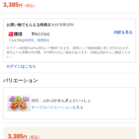
3,385
円
（税込）
お買い物でもらえる特典
最大付与率16%
内訳を見る
5
獲得
%
(153pt)
うち4.5%は
利用先・期間限定
ログイン&全額PayPay支払いで獲得できます。原則として税抜金額に対し付与されます。
表示よりも実際の付与数、付与率が少ない場合があります。詳細は内訳からご確認くださ
い。
ログインはこちら
バリエーション
種類：
ぷかぷかきんぎょといっしょ
すべてのバリエーションを見る
3,385
円
（税込）