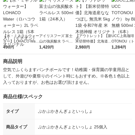
【水・ミネラルウォー
アイリスフーズ 富士
【アウトレット】【新
UCC上島珈琲 
ター】LOHACO Wate
山の強炭酸水 ラベル
米切替特価】北海道産
OTONOU（
r（ロハコウォータ
490
レス 500ml 1箱（24
1,420
ななつぼし 無洗米 5k
2,980
ウ） by BLAC
1,284
円
円
円
円
ー）2L ラベルレス 1
本入）
g 1袋 令和7年産 米 木
00ml 1セッ
箱（5本入）（イチオ
徳神糧 オリジナル
商品説明
シ） オリジナル
空気でふくらますパンチボールです！幼稚園・保育園の学童用品と
して、外遊びや夏祭りのイベント時にもおすすめ。※各色１色以上
入っておりますが、お色はお選び頂けません。
商品仕様/スペック
タイプ
ぷかぷかきんぎょといっしょ
商品タイプ
ぷかぷかきんぎょといっしょ 25個入