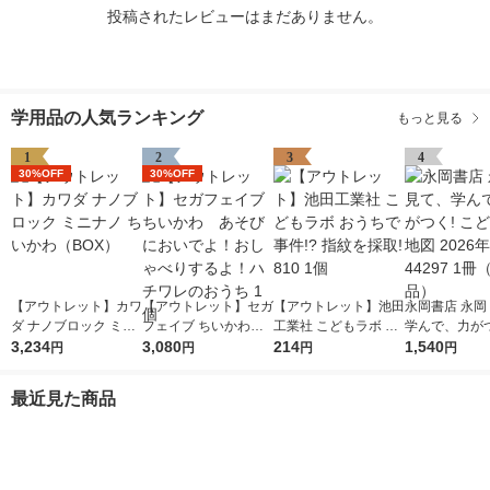
投稿されたレビューはまだありません。
学用品の人気ランキング
もっと見る
1
2
3
4
30%OFF
30%OFF
【アウトレット】カワ
【アウトレット】セガ
【アウトレット】池田
永岡書店 永岡
ダ ナノブロック ミニ
フェイブ ちいかわ
工業社 こどもラボ お
学んで、力がつ
ナノ ちいかわ（BO
3,234
あそびにおいでよ！お
3,080
うちで事件!? 指紋を
214
ども日本地図 2
1,540
円
円
円
円
X）
しゃべりするよ！ハチ
採取! 810 1個
版 44297 1
ワレのおうち 1個
品）
最近見た商品