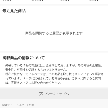
（5枚入）×4） 良品計
ート ボウル 京香旬彩
枚入）×4） 良品計画
画
1620L/24F10F 1個
最近見た商品
商品を閲覧すると履歴が表示されます
掲載商品の情報について
・
掲載している情報の精度には万全を期しておりますが、その内容の正確性、
安全性、有用性を保証するものではありません。
・
現在ご覧になっているページは、この商品を取り扱うストアによって運営さ
れています。ページに記載されている内容や商品、ご購入に関するご質問
は、直接各ストアにお問い合わせください。
ページトップへ
関連サイト・ヘルプ・その他