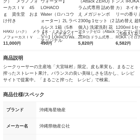
HAKU（ハク） メラ
【水・ミネラルウォー
アタックゼロ（Attack
フレアフレグラ
ノフォーカスＩＶ 4
ター】LOHACO Wate
ZERO) ドラム式専用
ROKA（イロ
5ｇ 資生堂 おまけ
11,000
r（ロハコウォータ
490
詰め替え メガジャン
5,820
イキッドリリ
6,582
円
円
円
円
付き
ー）2L ラベルレス 1
ボ 2300g 1セット（2
柔軟剤 詰め替
箱（5本入）（イチオ
個入) 洗濯洗剤 花王
大 1200ml 
商品説明
シ） オリジナル
（5個入) 花王
シークヮーサーの主産地「大宜味村」限定。皮も果実も、まるごと
搾ったストレート果汁。バランスの良い美味しさを活かし、レシピ
サイトで提案中。「まるごと搾った　レシピ」で検索。
商品仕様/スペック
ブランド
沖縄海星物産
メーカー名
沖縄県物産公社