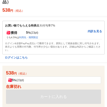
品）
538
円
（税込）
お買い物でもらえる特典
最大付与率7%
内訳を見る
5
獲得
%
(23pt)
うち4.5%は
利用先・期間限定
ログイン&全額PayPay支払いで獲得できます。原則として税抜金額に対し付与されます。
表示よりも実際の付与数、付与率が少ない場合があります。詳細は内訳からご確認くださ
い。
ログインはこちら
538
円
（税込）
5
%
(23pt)
在庫切れ
カートに入れる