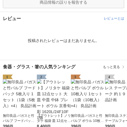
商品情報の誤りを報告する
レビュー
レビューとは
投稿されたレビューはまだありません。
食器・グラス・箸の人気ランキング
もっと見る
1
2
3
4
無印良品 バガスと竹
【アウトレット】ノリ
無印良品 バガスと竹
無印良品 ステ
パルプ フードパック
タケ 福袋 皿 12点セッ
パルプ ボウル 10枚入
テーブルフォー
5枚入り 1セット（1袋
396
ト 大皿 中皿 中鉢 プレ
8,400
り 1セット（1袋（10
396
１９ｃｍ 良品
390
円
円
円
円