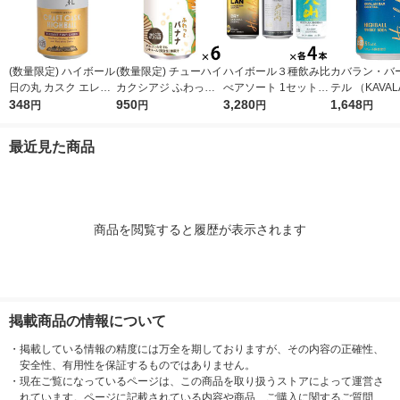
(数量限定) ハイボール
(数量限定) チューハイ
ハイボール３種飲み比
カバラン・バ
日の丸 カスク エレガ
カクシアジ ふわっと
べアソート 1セット(1
テル （KAVAL
ント カスク 缶 355ml
348
バナナ 缶 350ml 6本
950
2本) 限定
3,280
イボール 320m
1,648
円
円
円
円
1本
最近見た商品
商品を閲覧すると履歴が表示されます
掲載商品の情報について
・
掲載している情報の精度には万全を期しておりますが、その内容の正確性、
安全性、有用性を保証するものではありません。
・
現在ご覧になっているページは、この商品を取り扱うストアによって運営さ
れています。ページに記載されている内容や商品、ご購入に関するご質問