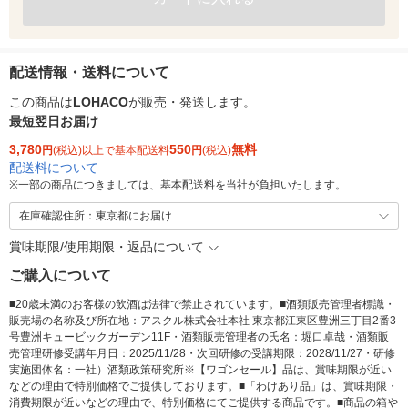
配送情報・送料について
この商品は
LOHACO
が販売・発送します。
最短翌日お届け
3,780
550
無料
円
(税込)以上で基本配送料
円
(税込)
配送料について
※
一部の商品につきましては、基本配送料を当社が負担いたします。
在庫確認住所：東京都にお届け
賞味期限/使用期限・返品について
ご購入について
■20歳未満のお客様の飲酒は法律で禁止されています。■酒類販売管理者標識・
販売場の名称及び所在地：アスクル株式会社本社 東京都江東区豊洲三丁目2番3
号豊洲キュービックガーデン11F・酒類販売管理者の氏名：堀口卓哉・酒類販
売管理研修受講年月日：2025/11/28・次回研修の受講期限：2028/11/27・研修
実施団体名：一社）酒類政策研究所※【ワゴンセール】品は、賞味期限が近い
などの理由で特別価格でご提供しております。■「わけあり品」は、賞味期限・
消費期限が近いなどの理由で、特別価格にてご提供する商品です。■商品の箱や