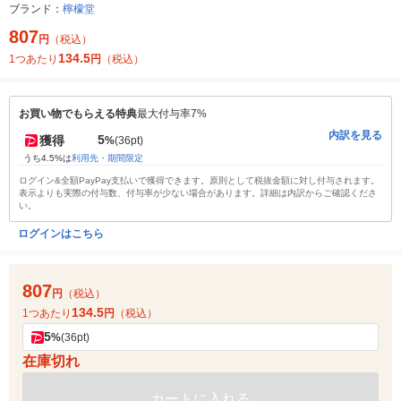
ブランド：
檸檬堂
807
円
（税込）
134.5
1つあたり
円
（税込）
お買い物でもらえる特典
最大付与率7%
内訳を見る
5
獲得
%
(36pt)
うち4.5%は
利用先・期間限定
ログイン&全額PayPay支払いで獲得できます。原則として税抜金額に対し付与されます。
表示よりも実際の付与数、付与率が少ない場合があります。詳細は内訳からご確認くださ
い。
ログインはこちら
807
円
（税込）
134.5
1つあたり
円
（税込）
5
%
(36pt)
在庫切れ
カートに入れる