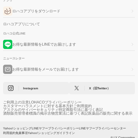
アプリ
ロハコアプリをダウンロード
ロハコアプリについて
ロハコ公式LINE
お得な最新情報をLINEでお届けします
ニュースレター
お得な最新情報をメールでお届けします
Instagram
X（旧Twitter）
ご利用上の注意
LOHACOプライバシーポリシー
カスタマーハラスメントに対する基本方針
ご利用規約
アスクルのサイバーセキュリティ
特定商取引法に基づく表記
酒類販売管理者標識の掲示
古物営業法に基づく表記
医薬品の販売に関する表示
Yahoo!ショッピング
LINEヤフープライバシーポリシー
LINEヤフープライバシーセンター
利用規約
免責事項
Yahoo!ショッピングガイドライン
© LY Corporation