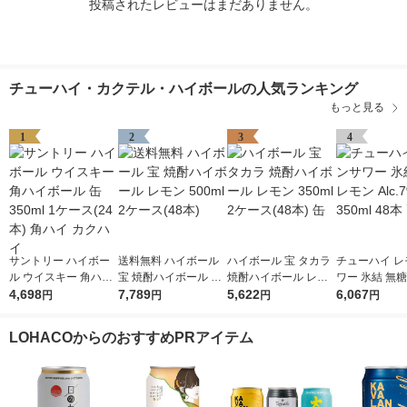
投稿されたレビューはまだありません。
チューハイ・カクテル・ハイボールの人気ランキング
もっと見る
1
2
3
4
サントリー ハイボー
送料無料 ハイボール
ハイボール 宝 タカラ
チューハイ レ
ル ウイスキー 角ハイ
宝 焼酎ハイボール レ
焼酎ハイボール レモ
ワー 氷結 無糖
ボール 缶 350ml 1ケ
4,698
モン 500ml 2ケース(4
7,789
ン 350ml 2ケース(48
5,622
Alc.7% 350m
6,067
円
円
円
円
ース(24本) 角ハイ カ
8本)
本) 缶
ハイ
クハイ
LOHACOからのおすすめPRアイテム