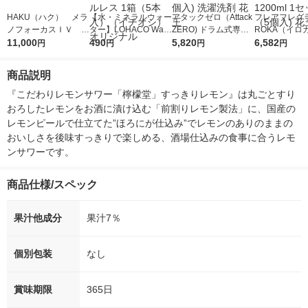
HAKU（ハク） メラ
【水・ミネラルウォー
アタックゼロ（Attack
フレアフレグラ
ノフォーカスＩＶ 4
ター】LOHACO Wate
ZERO) ドラム式専用
ROKA（イロ
5ｇ 資生堂 おまけ
11,000
r（ロハコウォータ
490
詰め替え メガジャン
5,820
イキッドリリ
6,582
円
円
円
円
付き
ー）2L ラベルレス 1
ボ 2300g 1セット（2
柔軟剤 詰め替
箱（5本入）（イチオ
個入) 洗濯洗剤 花王
大 1200ml 
商品説明
シ） オリジナル
（5個入) 花王
『こだわりレモンサワー「檸檬堂」すっきりレモン』は丸ごとすり
おろしたレモンをお酒に漬け込む「前割りレモン製法」に、国産の
レモンピールで仕立てた”ほろにが仕込み”でレモンのありのままの
おいしさを後味すっきりで楽しめる、酒場仕込みの食事に合うレモ
ンサワーです。
商品仕様/スペック
果汁他成分
果汁7％
個別包装
なし
賞味期限
365日