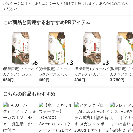
パッケージに【わけあり品】シールを付けてお届けします。あらかじめご了承
ください。
この商品と関連するおすすめPRアイテム
(数量限定) チューハイ
(数量限定) チューハイ
(数量限定) チューハイ
(数量限定) 
カクシアジ カフェオ
カクシアジ ふわっと
カクシアジ カフェオ
カクシアジ ふ
レ仕立て 缶 350ml 6
950
バナナ 缶 350ml 3本
480
レ仕立て 缶 350ml 3
480
バナナ 缶 350
3,780
円
円
円
円
本
本
ース(24本)
こちらの商品もおすすめ