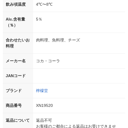
飲み頃温度
4℃〜8℃
Alc.含有量
5％
（％）
合わせたいお
肉料理、魚料理、チーズ
料理
メーカー名
コカ・コーラ
JANコード
ブランド
檸檬堂
商品番号
XN19520
返品について
返品不可
お客様のご都合による返品はお受けできませ