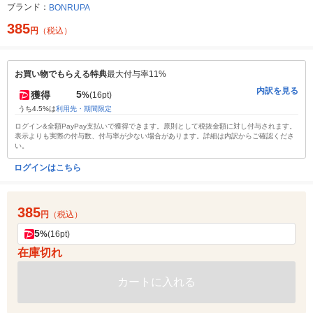
ブランド：
BONRUPA
385
円
（税込）
お買い物でもらえる特典
最大付与率11%
内訳を見る
5
獲得
%
(16pt)
うち4.5%は
利用先・期間限定
ログイン&全額PayPay支払いで獲得できます。原則として税抜金額に対し付与されます。
表示よりも実際の付与数、付与率が少ない場合があります。詳細は内訳からご確認くださ
い。
ログインはこちら
385
円
（税込）
5
%
(16pt)
在庫切れ
カートに入れる