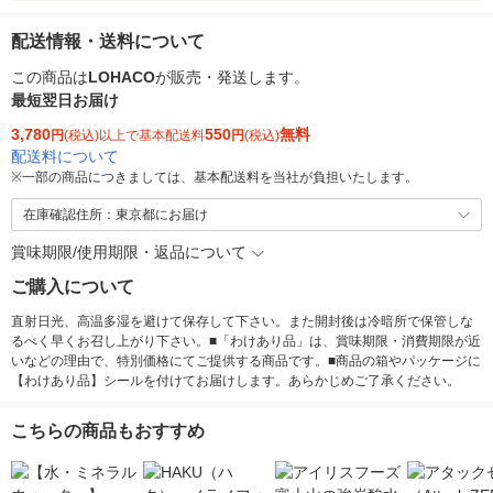
配送情報・送料について
この商品は
LOHACO
が販売・発送します。
最短翌日お届け
3,780
550
無料
円
(税込)以上で基本配送料
円
(税込)
配送料について
※
一部の商品につきましては、基本配送料を当社が負担いたします。
在庫確認住所：東京都にお届け
賞味期限/使用期限・返品について
ご購入について
直射日光、高温多湿を避けて保存して下さい。また開封後は冷暗所で保管しな
るべく早くお召し上がり下さい。■「わけあり品」は、賞味期限・消費期限が近
いなどの理由で、特別価格にてご提供する商品です。■商品の箱やパッケージに
【わけあり品】シールを付けてお届けします。あらかじめご了承ください。
こちらの商品もおすすめ