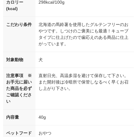
カロリー
298kcal/100g
(kcal)
こだわり条件
北海道の馬鈴薯を使用したグルテンフリーのお
やつです。しつけのご褒美にも最適！キューブ
タイプに仕上げたので歯応えのある商品に仕上
がっています。
対象動物
犬
注意事項 ※
直射日光、高温多湿を避けて保存して下さい。
お手元に届い
また開封後は冷暗所で保管しなるべく早くお召
た商品を必ず
し上がり下さい。
ご確認くださ
い
内容量
40g
ペットフード
おやつ