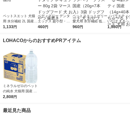
ペットスエット 犬猫
ペディグリー デンタ
ペットスエットゼリー
（バラエティ
用 水分補給 2L 国産 3
エックス 超小型・小
愛犬用 水分補給 低カ
いなば まるっ
本 犬用 猫用
1,133
型犬用 カットタイプ
460
ロリー クランベリー
960
かなちゅーる 
1,980
円
円
円
円
レギュラー 80g 2袋
プラス 国産（20g×7
ラエティ 国産（
マース ドッグフード
本入）3袋 ドッグフー
40本）1袋 
LOHACOからのおすすめPRアイテム
犬 おやつ 歯磨き
ド 犬 おやつ
ドッグフード 
やつ
ミネラルゼロのペット
の純水 犬猫用 国産 2L
1ケース（1本×6）森
2,808
円
乳サンワールド 犬用
猫用 水分補給
最近見た商品