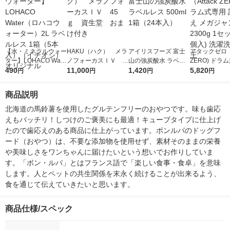
【水・ミネラルウォー
HAKU（ハク） メラ
アイリスフーズ 富士
アタックゼロ（A
ター】LOHACO Wate
ノフォーカスＩＶ 4
山の強炭酸水 ラベル
ZERO) ドラ
r（ロハコウォータ
490
5ｇ 資生堂 おまけ
11,000
レス 500ml 1箱（24
1,420
詰め替え メガ
5,820
円
円
円
円
ー）2L ラベルレス 1
付き
本入）
ボ 2300g 1
箱（5本入）（イチオ
個入) 洗濯洗剤
商品説明
シ） オリジナル
北海道の馬鈴薯を使用したグルテンフリーのおやつです。味も歯応
えもバッチリ！しつけのご褒美にも最適！キューブタイプに仕上げ
たので歯応えのある商品に仕上がっています。ボンルパのドッグフ
ード（おやつ）は、不要な添加物を使用せず、素材そのままの栄養
や美味しさをワンちゃんに届けたいという想いでお作りしていま
す。「ボン・ルパ」とはフランス語で「楽しい食事・食卓」を意味
します。人とペットの共生関係を末永く続けることが出来るよう、
食を通じて伝えていきたいと思います。
商品仕様/スペック