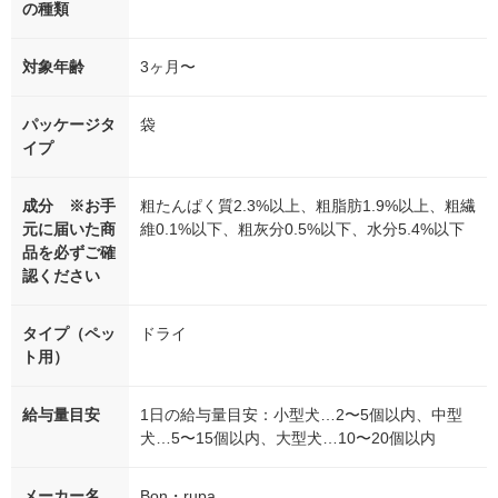
の種類
対象年齢
3ヶ月〜
パッケージタ
袋
イプ
成分 ※お手
粗たんぱく質2.3%以上、粗脂肪1.9%以上、粗繊
元に届いた商
維0.1%以下、粗灰分0.5%以下、水分5.4%以下
品を必ずご確
認ください
タイプ（ペッ
ドライ
ト用）
給与量目安
1日の給与量目安：小型犬…2〜5個以内、中型
犬…5〜15個以内、大型犬…10〜20個以内
メーカー名
Bon・rupa